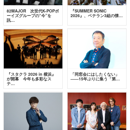
82MAJOR 次世代K-POPボ
『SUMMER SONIC
ーイズグループの“今”を
2026』、ベテラン3組の懐…
訊…
『スタクラ 2026 in 横浜』
「同窓会にはしたくない」
が開幕 今年も多彩なス
――15年ぶりに集う「第…
テ…