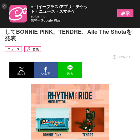
×
e＋(イープラス)アプリ - チケッ
ト・ニュース・スマチケ
表示
eplus inc.
無料 - Google Play
『RHYTHM AND RIDE』第2弾出演アーティストと
してBONNIE PINK、TENDRE、Aile The Shotaを
発表
ニュース
音楽
2025.7.4
ポスト
シェア
送る