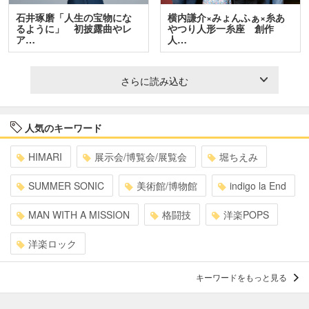
石井琢磨「人生の宝物にな
横内謙介×みょんふぁ×糸あ
るように」 初披露曲やレ
やつり人形一糸座 創作
ア…
人…
さらに読み込む
人気のキーワード
HIMARI
展示会/博覧会/展覧会
堀ちえみ
SUMMER SONIC
美術館/博物館
indigo la End
MAN WITH A MISSION
格闘技
洋楽POPS
洋楽ロック
キーワードをもっと見る