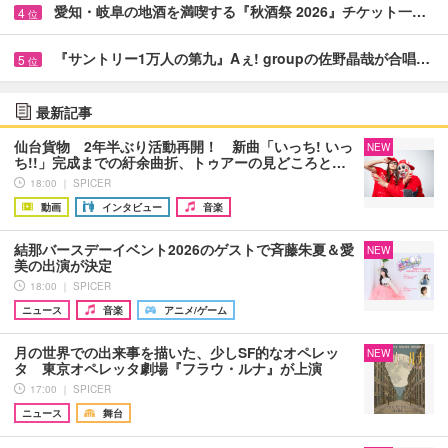
愛知・岐阜の地酒を満喫する『秋酒祭 2026』チケット一…
4
位
『サントリー1万人の第九』Aぇ! groupの佐野晶哉が合唱…
5
位
最新記事
仙台貨物 2年半ぶり活動再開！ 新曲「いっち! いっ
NEW
ち!!」完成までの紆余曲折、トゥアーの見どころと…
18:00 ｜ SPICER
動画
インタビュー
音楽
結那バースデーイベント2026のゲストで斉藤朱夏＆愛
NEW
美の出演が決定
18:00 ｜ SPICER
ニュース
音楽
アニメ/ゲーム
月の世界での出来事を描いた、少しSF的なオペレッ
NEW
タ 東京オペレッタ劇場『フラウ・ルナ』が上演
17:00 ｜ SPICER
ニュース
舞台