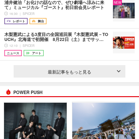
浦井健治「お化けの話なので、ぜひ劇場へ涼みに来
NEW
て」ミュージカル『ゴースト』初日前会見レポート
16:30 ｜ SPICER
レポート
舞台
木梨憲武による3度目の全国巡回展『木梨憲武展－TO
UCH』北海道で初開催 8月22日（土）までサッ…
12:10 ｜ SPICER
ニュース
アート
最新記事をもっと見る
POWER PUSH