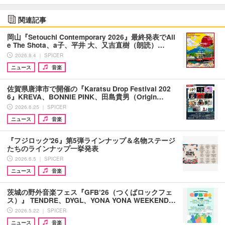
関連記事
岡山『Setouchi Contemporary 2026』最終発表でAil
e The Shota、a子、平井 大、又吉直樹（朗読）…
2026.8.4 ｜ SPICER
ニュース
音楽
佐賀県唐津市で開催の『Karatsu Drop Festival 202
6』KREVA、BONNIE PINK、田島貴男（Origin…
2026.6.25 ｜ SPICER
ニュース
音楽
『フジロック'26』第5弾ラインナップ＆名物ステージ
たちのラインナップ一挙発表
2026.6.5 ｜ SPICER
ニュース
音楽
茨城の野外音楽フェス『GFB’26（つくばロックフェ
ス）』 TENDRE、DYGL、YONA YONA WEEKEND…
2026.5.22 ｜ SPICER
ニュース
音楽