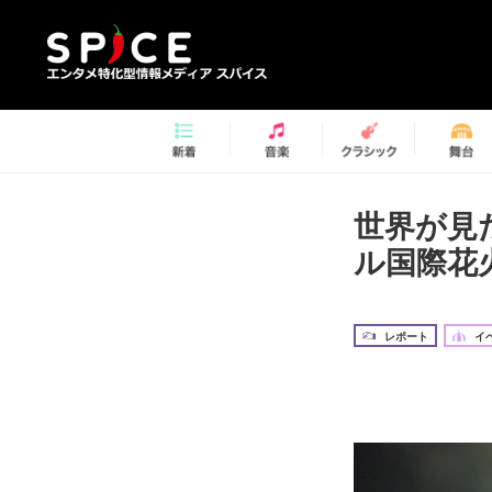
世界が見
ル国際花
レポート
イ