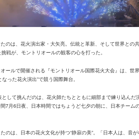
けたのは、花火演出家・大矢亮。伝統と革新、そして世界との
た挑戦が、モントリオールの観客の心を打った。
リオールで開催される『モントリオール国際花火大会』は、世
となった花火演出”で競う国際舞台。
代表として挑んだのは、花火師たちとともに細部まで練り込んだ
間7月6日夜、日本時間ではちょうど七夕の朝に、日本チーム
たのは、日本の花火文化が持つ“静寂の美”。「日本人は、音が