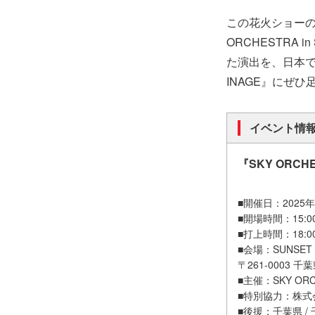
この花火ショーの
ORCHESTRA 
た演出を、日本でも体
INAGE』にぜ
イベント情
『SKY ORCHE
■開催日：2025年
■開場時間：15:00
■打上時間：18:00
■会場：SUNSET
〒261-0003 
■主催：SKY ORCH
■特別協力：株式
■後援：千葉県 /