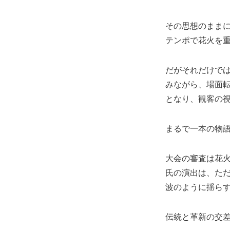
その思想のまま
テンポで花火を重
だがそれだけで
みながら、場面転
となり、観客の
まるで一本の物
大会の審査は花
氏の演出は、た
波のように揺ら
伝統と革新の交