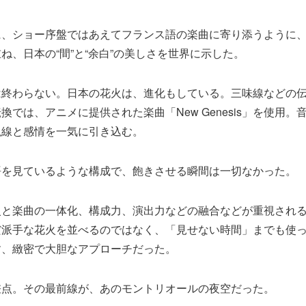
に、ショー序盤ではあえてフランス語の楽曲に寄り添うように
ね、日本の“間”と“余白”の美しさを世界に示した。
は終わらない。日本の花火は、進化もしている。三味線などの
換では、アニメに提供された楽曲「New Genesis」を使用。
視線と感情を一気に引き込む。
語を見ているような構成で、飽きさせる瞬間は一切なかった。
火と楽曲の一体化、構成力、演出力などの融合などが重視され
だ派手な花火を並べるのではなく、「見せない時間」までも使
す、緻密で大胆なアプローチだった。
差点。その最前線が、あのモントリオールの夜空だった。