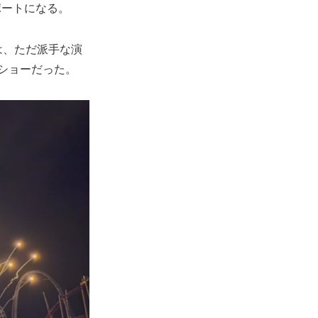
ポートになる。
は、ただ派手な演
ショーだった。