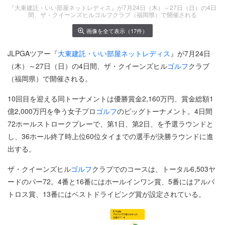
『大東建託・いい部屋ネットレディス』が7月24日（木）～27日（日）の4日
間、ザ・クイーンズヒルゴルフクラブ（福岡県）で開催される
画像を全て表示（17件）
JLPGAツアー『
大東建託・いい部屋ネットレディス
』が7月24日
（木）～27日（日）の4日間、ザ・クイーンズヒル
ゴルフ
クラブ
（福岡県）で開催される。
10回目を迎える同トーナメントは優勝賞金2,160万円、賞金総額1
億2,000万円を争う女子プロ
ゴルフ
のビッグトーナメント。4日間
72ホールストロークプレーで、第1日、第2日、を予選ラウンドと
し、36ホール終了時上位60位タイまでの選手が決勝ラウンドに進
出する。
ザ・クイーンズヒル
ゴルフ
クラブでのコースは、トータル6,503ヤ
ードのパー72。4番と16番にはホールインワン賞、5番にはアルバ
トロス賞、13番にはベストドライビング賞が設定されている。