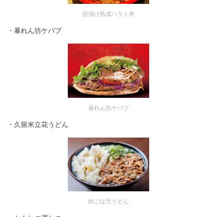
壺漬け熟成ハラミ丼
・暴れん坊ケバブ
暴れん坊ケバブ
・久留米立花うどん
肉ごぼ天うどん