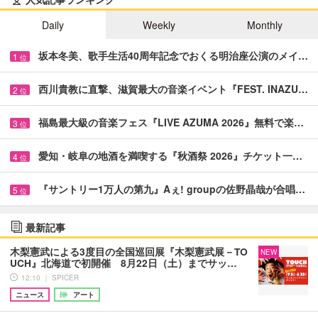
Daily
Weekly
Monthly
坂本冬美、歌手生活40周年記念でおくる明治座公演のメイ…
1
位
西川貴教に直撃、滋賀最大の音楽イベント『FEST. INAZU…
2
位
福島最大級の音楽フェス『LIVE AZUMA 2026』無料で楽…
3
位
愛知・岐阜の地酒を満喫する『秋酒祭 2026』チケット一…
4
位
『サントリー1万人の第九』Aぇ! groupの佐野晶哉が合唱…
5
位
最新記事
木梨憲武による3度目の全国巡回展『木梨憲武展－TO
NEW
UCH』北海道で初開催 8月22日（土）までサッ…
12:10 ｜ SPICER
ニュース
アート