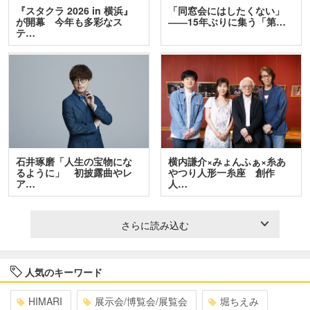
『スタクラ 2026 in 横浜』
「同窓会にはしたくない」
が開幕 今年も多彩なス
――15年ぶりに集う「第…
テ…
石井琢磨「人生の宝物にな
横内謙介×みょんふぁ×糸あ
るように」 初披露曲やレ
やつり人形一糸座 創作
ア…
人…
さらに読み込む
人気のキーワード
HIMARI
展示会/博覧会/展覧会
堀ちえみ