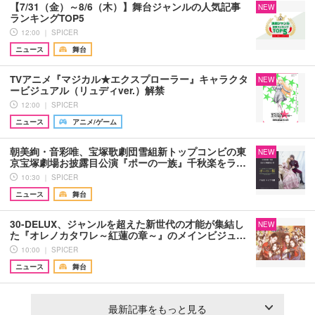
【7/31（金）～8/6（木）】舞台ジャンルの人気記事
NEW
ランキングTOP5
12:00 ｜ SPICER
ニュース
舞台
TVアニメ『マジカル★エクスプローラー』キャラクタ
NEW
ービジュアル（リュディver.）解禁
12:00 ｜ SPICER
ニュース
アニメ/ゲーム
朝美絢・音彩唯、宝塚歌劇団雪組新トップコンビの東
NEW
京宝塚劇場お披露目公演『ポーの一族』千秋楽をラ…
10:30 ｜ SPICER
ニュース
舞台
30-DELUX、ジャンルを超えた新世代の才能が集結し
NEW
た『オレノカタワレ～紅蓮の章～』のメインビジュ…
10:00 ｜ SPICER
ニュース
舞台
最新記事をもっと見る