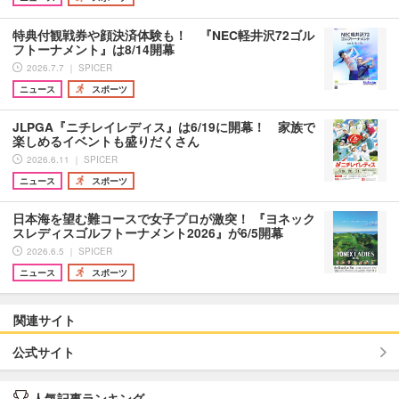
特典付観戦券や顔決済体験も！ 『NEC軽井沢72ゴル
フトーナメント』は8/14開幕
2026.7.7 ｜ SPICER
ニュース
スポーツ
JLPGA『ニチレイレディス』は6/19に開幕！ 家族で
楽しめるイベントも盛りだくさん
2026.6.11 ｜ SPICER
ニュース
スポーツ
日本海を望む難コースで女子プロが激突！ 『ヨネック
スレディスゴルフトーナメント2026』が6/5開幕
2026.6.5 ｜ SPICER
ニュース
スポーツ
関連サイト
公式サイト
人気記事ランキング