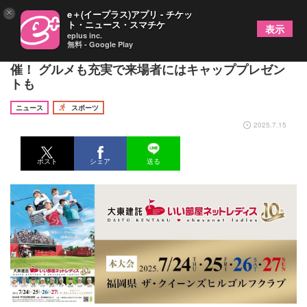
×
e＋(イープラス)アプリ - チケッ
ト・ニュース・スマチケ
表示
eplus inc.
無料 - Google Play
『大東建託・いい部屋ネットレディス』が7/24開
催！ グルメも充実で来場者にはキャッププレゼン
トも
ニュース
スポーツ
2025.7.15
ポスト
シェア
送る