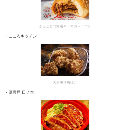
まるごと北海道キーマカレーパン
・こころキッチン
大分中津唐揚げ
・風雲児 日ノ本