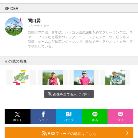
SPICER
関口賢
フリーライター
自動車専門誌、青年誌、パソコン誌の編集を経てフリーランスに。ス
マートフォンなど最新のデジタルニュースからスポーツ、ビジネス、
健康、ゲームなど幅広いジャンルで、雑誌メディアやネットメディア
で執筆している。
その他の画像
画像を全て表示（17件）
ポスト
シェア
はてブ
送る
送信
RSSフィードの購読はこちら