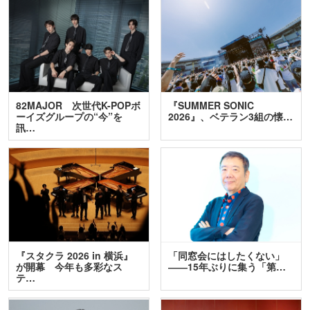
82MAJOR 次世代K-POPボ
『SUMMER SONIC
ーイズグループの“今”を
2026』、ベテラン3組の懐…
訊…
『スタクラ 2026 in 横浜』
「同窓会にはしたくない」
が開幕 今年も多彩なス
――15年ぶりに集う「第…
テ…