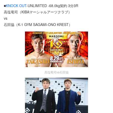
■
KNOCK OUT
-UNLIMITED -68.0kg契約 3分3R
高塩竜司（KIBAマーシャルアーツクラブ）
vs
石田協（K-1 GYM SAGAMI-ONO KREST）
高塩竜司vs石田協