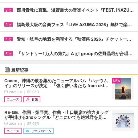
西川貴教に直撃、滋賀最大の音楽イベント『FEST. INAZU…
2
位
福島最大級の音楽フェス『LIVE AZUMA 2026』無料で楽…
3
位
愛知・岐阜の地酒を満喫する『秋酒祭 2026』チケット一…
4
位
『サントリー1万人の第九』Aぇ! groupの佐野晶哉が合唱…
5
位
最新記事
Cocco、沖縄の歌を集めたニューアルバム『ハナウム
NEW
イ』のリリースが決定 「強く儚い者たち from oki…
2026.8.8 ｜ SPICER
ニュース
音楽
RE-GE、作詞・畑亜貴、作曲・山口朗彦の強力タッグ
が手掛ける2ndシングル「どこにいても絶対君を見…
2026.8.8 ｜ SPICER
ニュース
アニメ/ゲーム