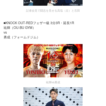
記者会見で闘志を見せる高塩（左）と石田
■KNOCK OUT-REDフェザー級 3分3R・延長1R
祐輝（OU-BU GYM）
vs
勇成（フォームドジム）
祐輝vs勇成