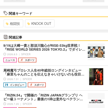
関連キーワード
格闘技
KNOCK OUT
関連記事
9/19は大﨑一貴と那須川龍心がRISE-53kg世界戦！
『RISE WORLD SERIES 2026 TOKYO.2』でダイレ…
2026.8.5 ｜ SPICER
ニュース
スポーツ
尾崎魔弓プロレス人生40年総括ロングインタビュー
「麻里ちゃんのことを伝えなきゃいけないのも役目…
2026.7.31 ｜ SPICER
インタビュー
スポーツ
『RIZIN.54』で開催の「RIZIN JAPANグランプリ ヘ
ビー級トーナメント」最後の1枠は意外なベテラン…
2026.7.29 ｜ SPICER