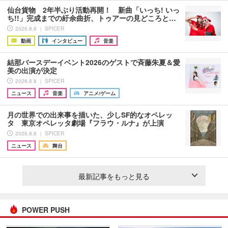
仙台貨物 2年半ぶり活動再開！ 新曲「いっち! いっ
ち!!」完成までの紆余曲折、トゥアーの見どころと…
2026.8.8 ｜ SPICER
動画
インタビュー
音楽
結那バースデーイベント2026のゲストで斉藤朱夏＆愛
美の出演が決定
2026.8.8 ｜ SPICER
ニュース
音楽
アニメ/ゲーム
月の世界での出来事を描いた、少しSF的なオペレッ
タ 東京オペレッタ劇場『フラウ・ルナ』が上演
2026.8.8 ｜ SPICER
ニュース
舞台
最新記事をもっと見る
POWER PUSH