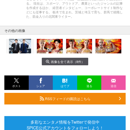
る。 現在は、スポーツ、アウトドア、農業といったジャンルの記事
を作成するほか、 経営者インタビュー、コーポレートサイト制作な
どにも従事する。 栃木で生まれ、茨城と埼玉で育ち、群馬で就職し
た、筋金入りの北関東ライター。
その他の画像
画像を全て表示（8件）
ポスト
シェア
はてブ
送る
送信
RSSフィードの購読はこちら
多彩なエンタメ情報をTwitterで発信中
SPICE公式アカウントをフォローしよう！