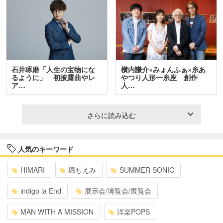
石井琢磨「人生の宝物にな
横内謙介×みょんふぁ×糸あ
るように」 初披露曲やレ
やつり人形一糸座 創作
ア…
人…
さらに読み込む
人気のキーワード
HIMARI
堀ちえみ
SUMMER SONIC
indigo la End
展示会/博覧会/展覧会
MAN WITH A MISSION
洋楽POPS