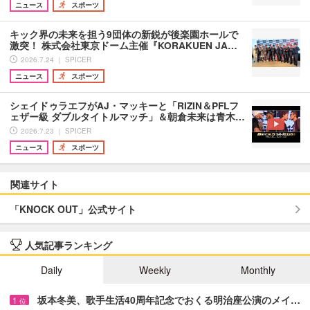
ニュース
スポーツ
キック界の未来を担う9団体の新鋭が後楽園ホールで
激突！ 株式会社東京ドーム主催『KORAKUEN JA…
2026.7.24 ｜ SPICER
ニュース
スポーツ
シェイドゥラエフがAJ・マッキーと「RIZIN＆PFLフ
ェザー級 ダブルタイトルマッチ」＆朝倉未来は青木…
2026.7.23 ｜ SPICER
ニュース
スポーツ
関連サイト
「KNOCK OUT」公式サイト
人気記事ランキング
Daily
Weekly
Monthly
坂本冬美、歌手生活40周年記念でおくる明治座公演のメイ…
1
位