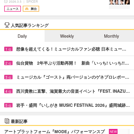
2026.3.5 ｜ SPICER
ニュース
舞台
人気記事ランキング
Daily
Weekly
Monthly
想像を超えてくる！ミュージカルファン必聴 日本ミュー…
1
位
仙台貨物 2年半ぶり活動再開！ 新曲「いっち! いっち!!…
2
位
ミュージカル『ゴースト』両バージョンのゲネプロレポー…
3
位
西川貴教に直撃、滋賀最大の音楽イベント『FEST. INAZU…
4
位
岩手・盛岡『いしがき MUSIC FESTIVAL 2026』盛岡城跡…
5
位
最新記事
アートプラットフォーム『MODE』パフォーマンスプ
NEW