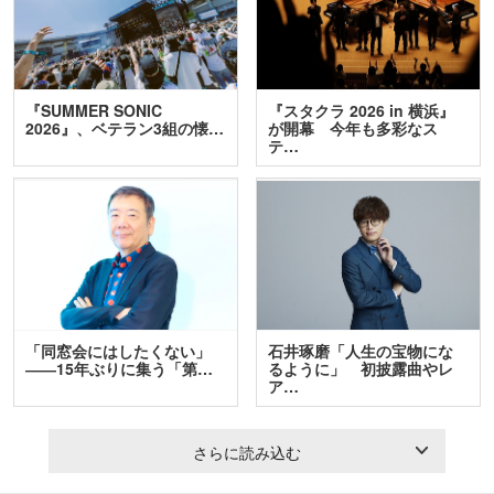
『SUMMER SONIC
『スタクラ 2026 in 横浜』
2026』、ベテラン3組の懐…
が開幕 今年も多彩なス
テ…
「同窓会にはしたくない」
石井琢磨「人生の宝物にな
――15年ぶりに集う「第…
るように」 初披露曲やレ
ア…
さらに読み込む