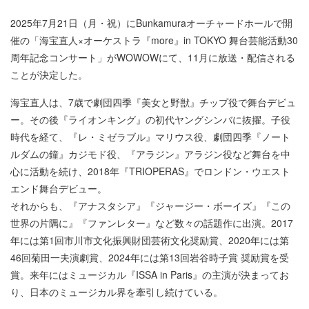
2025年7月21日（月・祝）にBunkamuraオーチャードホールで開
催の「海宝直人×オーケストラ『more』in TOKYO 舞台芸能活動30
周年記念コンサート」がWOWOWにて、11月に放送・配信される
ことが決定した。
海宝直人は、7歳で劇団四季『美女と野獣』チップ役で舞台デビュ
ー。その後『ライオンキング』の初代ヤングシンバに抜擢。子役
時代を経て、『レ・ミゼラブル』マリウス役、劇団四季『ノート
ルダムの鐘』カジモド役、『アラジン』アラジン役など舞台を中
心に活動を続け、2018年『TRIOPERAS』でロンドン・ウエスト
エンド舞台デビュー。
それからも、『アナスタシア』『ジャージー・ボーイズ』『この
世界の片隅に』『ファンレター』など数々の話題作に出演。2017
年には第1回市川市文化振興財団芸術文化奨励賞、2020年には第
46回菊田一夫演劇賞、2024年には第13回岩谷時子賞 奨励賞を受
賞。来年にはミュージカル『ISSA in Paris』の主演が決まってお
り、日本のミュージカル界を牽引し続けている。