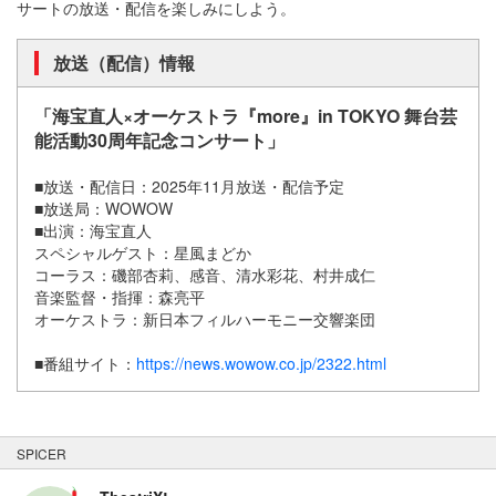
サートの放送・配信を楽しみにしよう。
放送（配信）情報
「海宝直人×オーケストラ『more』in TOKYO 舞台芸
能活動30周年記念コンサート」
■放送・配信日：2025年11月放送・配信予定
■放送局：WOWOW
■出演：海宝直人
スペシャルゲスト：星風まどか
コーラス：磯部杏莉、感音、清水彩花、村井成仁
音楽監督・指揮：森亮平
オーケストラ：新日本フィルハーモニー交響楽団
■番組サイト：
https://news.wowow.co.jp/2322.html
SPICER