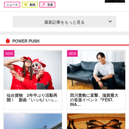
ニュース
動画
音楽
最新記事をもっと見る
POWER PUSH
NEW
NEW
仙台貨物 2年半ぶり活動再
西川貴教に直撃、滋賀最大
開！ 新曲「いっち! いっ…
の音楽イベント『FEST.
INA…