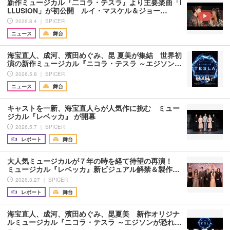
新作ミュージカル『二コラ・テスラ』より主要楽曲「I
LLUSION」が初公開 ルイ・マスケル＆ジョー…
2026.8.4 ｜ SPICER
ニュース
舞台
海宝直人、成河、濱田めぐみ、昆 夏美が集結 世界初
演の新作ミュージカル『ニコラ・テスラ ～エジソン…
2026.5.8 ｜ SPICER
ニュース
舞台
キャストを一新、海宝直人らが人気作に挑む ミュー
ジカル『レベッカ』 が開幕
2026.5.7 ｜ SPICER
レポート
舞台
大人気ミュージカルが７年の時を経て待望の再演！
ミュージカル『レベッカ』新ビジュアル解禁＆製作…
2026.3.27 ｜ SPICER
レポート
舞台
海宝直人、成河、濱田めぐみ、昆夏美 新作オリジナ
ルミュージカル『ニコラ・テスラ ～エジソンが恐れ…