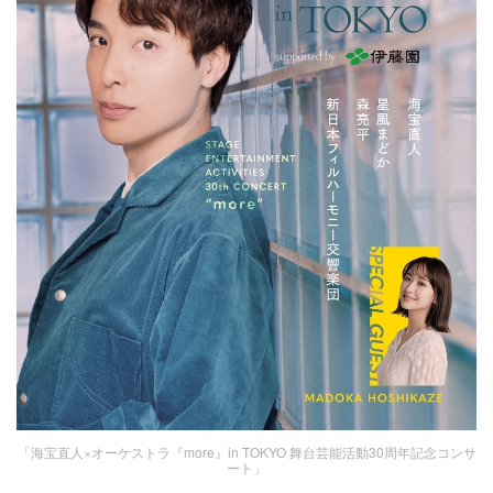
「海宝直人×オーケストラ『more』in TOKYO 舞台芸能活動30周年記念コンサ
ート」