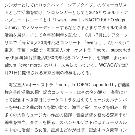
シンガーとしてはロックバンド「シアノタイプ」のヴォーカリス
トとして活動を続け、ソロシンガーとしても2019年ウォルト・デ
ィズニー・レコードより『I wish. I want.～NAOTO KAIHO sings
Disney』でメジャーデビューするなどさまざまなスタイルで音楽
活動を展開。そして今年30周年を記念し、6月～7月にシアターク
リエで「海宝直人30周年記念コンサート 『ever』」、7月～8月に
東京・千葉・大阪で「海宝直人×オーケストラ『more』 supported
by 伊藤園 舞台芸能活動30周年記念コンサート」を開催。またmini
album『ever more』のリリースも決まっている。WOWOWでは7
月21日に開催される東京公演の模様をおくる。
「海宝直人×オーケストラ『more』in TOKYO supported by 伊藤園
舞台芸能活動30周年記念コンサート」はその名の通り、海宝にと
って記念すべき節目にオーケストラを迎えてミュージカルナンバ
ーを中心に名曲の数々を歌い紡ぐ。海宝と長年タッグを組み、数
多くの大作ミュージカル作品の指揮、音楽監督を務める森亮平が
編曲を担当、タクトを振る。スペシャルゲストにはミュージカル
を中心に活躍する女優、星風まどかが出演。記念すべき豪華コン