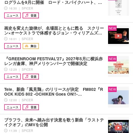
ログラムを9月に開催 ロード・スパイクハート、…
16:30 ｜ SPICER
ニュース
音楽
画史を変えた旋律が、名場面とともに甦る スクリー
NEW
ン×オーケストラで体感するジョン・ウィリアムズ…
16:01 ｜ SPICER
ニュース
舞台
『GREENROOM FESTIVAL'27』2027年5月に横浜赤
NEW
レンガ倉庫、神戸メリケンパークで開催決定
12:29 ｜ SPICER
ニュース
音楽
Tele、新曲「風見鶏」のリリースが決定 FM802『R
NEW
OCK KIDS 802 -OCHIKEN Goes ON!!-…
12:00 ｜ SPICER
ニュース
音楽
ブラフラ、未来へ踏み出す決意を歌う新曲「ラストテ
イクオフ」のMVを公開
11:39 ｜ SPICER