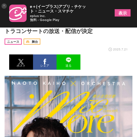
×
e＋(イープラス)アプリ - チケッ
ト・ニュース・スマチケ
表示
eplus inc.
無料 - Google Play
海宝直人、舞台デビュー30周年を記念したオーケス
トラコンサートの放送・配信が決定
ニュース
舞台
2025.7.21
ポスト
シェア
送る