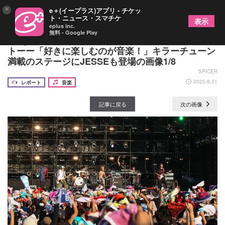
×
e＋(イープラス)アプリ - チケッ
ト・ニュース・スマチケ
表示
eplus inc.
無料 - Google Play
Dragon Ash『RUSH BALL 2025』クイックレポー
トーー「好きに楽しむのが音楽！」キラーチューン
満載のステージにJESSEも登場の画像1/8
SPICER
2025.8.31
レポート
音楽
記事に戻る
次の画像