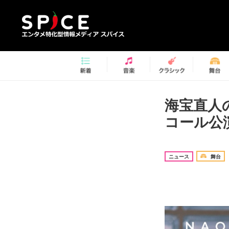
海宝直人
コール公
ニュース
舞台