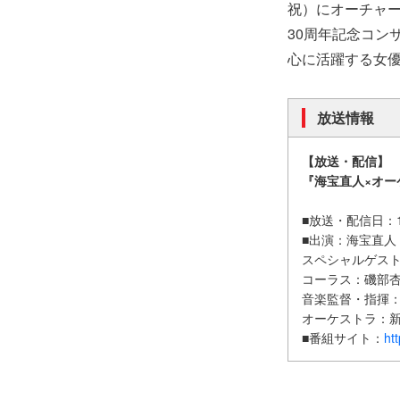
祝）にオーチャード
30周年記念コン
心に活躍する女
放送情報
【放送・配信】
『海宝直人×オーケ
■放送・配信日：1
■出演：海宝直人
スペシャルゲス
コーラス：磯部
音楽監督・指揮
オーケストラ：
■番組サイト：
ht