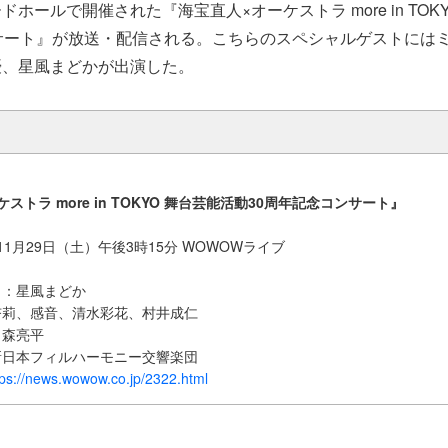
ホールで開催された『海宝直人×オーケストラ more in TOK
サート』が放送・配信される。こちらのスペシャルゲストには
優、星風まどかが出演した。
ストラ more in TOKYO 舞台芸能活動30周年記念コンサート』
1月29日（土）午後3時15分 WOWOWライブ
ト：星風まどか
杏莉、感音、清水彩花、村井成仁
：森亮平
新日本フィルハーモニー交響楽団
tps://news.wowow.co.jp/2322.html