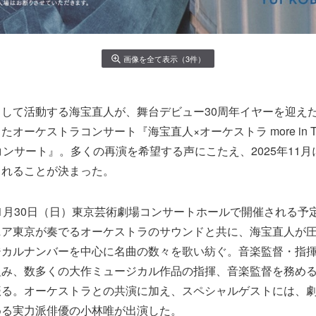
画像を全て表示（3件）
して活動する海宝直人が、舞台デビュー30周年イヤーを迎え
オーケストラコンサート『海宝直人×オーケストラ more in T
コンサート』。多くの再演を希望する声にこたえ、2025年11
されることが決まった。
1月30日（日）東京芸術劇場コンサートホールで開催される予
ニア東京が奏でるオーケストラのサウンドと共に、海宝直人が
ジカルナンバーを中心に名曲の数々を歌い紡ぐ。音楽監督・指
組み、数多くの大作ミュージカル作品の指揮、音楽監督を務め
振る。オーケストラとの共演に加え、スペシャルゲストには、
める実力派俳優の小林唯が出演した。