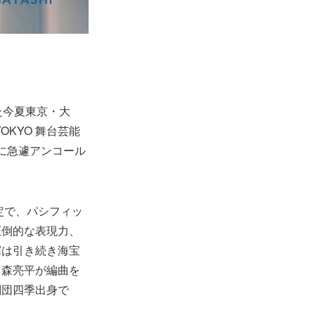
た今夏東京・大
OKYO 舞台芸能
月に急遽アンコール
定で、パシフィッ
圧倒的な表現力、
揮は引き続き海宝
る森亮平が編曲を
劇団四季出身で