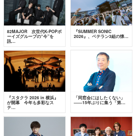
82MAJOR 次世代K-POPボ
『SUMMER SONIC
ーイズグループの“今”を
2026』、ベテラン3組の懐…
訊…
『スタクラ 2026 in 横浜』
「同窓会にはしたくない」
が開幕 今年も多彩なス
――15年ぶりに集う「第…
テ…