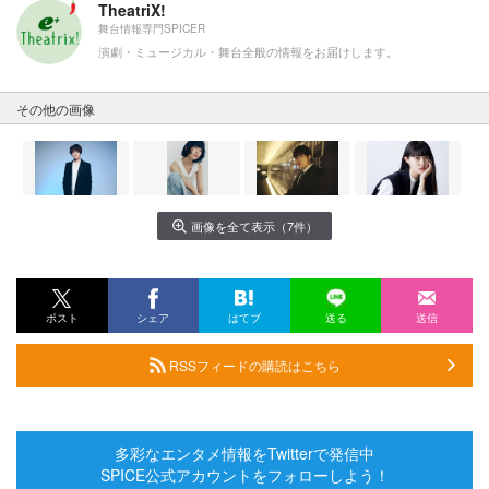
TheatriX!
舞台情報専門SPICER
演劇・ミュージカル・舞台全般の情報をお届けします。
その他の画像
画像を全て表示（7件）
ポスト
シェア
はてブ
送る
送信
RSSフィードの購読はこちら
多彩なエンタメ情報をTwitterで発信中
SPICE公式アカウントをフォローしよう！