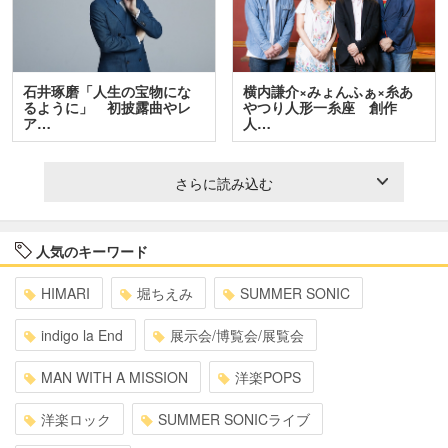
石井琢磨「人生の宝物にな
横内謙介×みょんふぁ×糸あ
るように」 初披露曲やレ
やつり人形一糸座 創作
ア…
人…
さらに読み込む
人気のキーワード
HIMARI
堀ちえみ
SUMMER SONIC
indigo la End
展示会/博覧会/展覧会
MAN WITH A MISSION
洋楽POPS
洋楽ロック
SUMMER SONICライブ