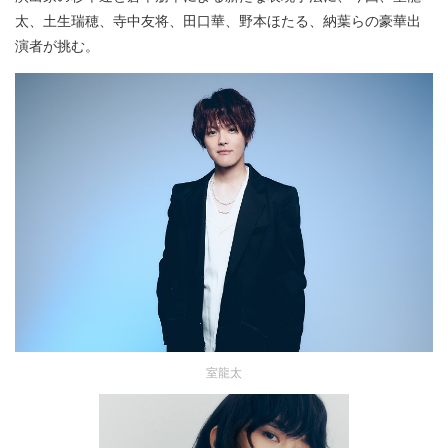
太、土生瑞穂、寺中友将、田口華、野本ほたる、納葉らの豪華出
演者が挑む。
室龍太