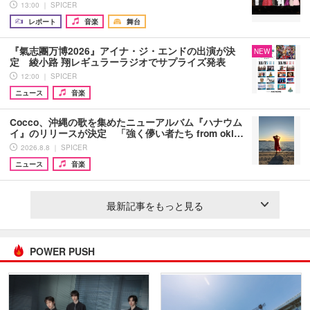
13:00 ｜ SPICER
レポート
音楽
舞台
『氣志團万博2026』アイナ・ジ・エンドの出演が決
NEW
定 綾小路 翔レギュラーラジオでサプライズ発表
12:00 ｜ SPICER
ニュース
音楽
Cocco、沖縄の歌を集めたニューアルバム『ハナウム
イ』のリリースが決定 「強く儚い者たち from oki…
2026.8.8 ｜ SPICER
ニュース
音楽
最新記事をもっと見る
POWER PUSH