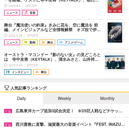
2025.8.6 ｜ SPICER
ニュース
音楽
舞台『魔法使いの約束』きみに花を、空に魔法を 前
編、メインビジュアルなど全情報解禁 オズ役で伊…
2025.5.28 ｜ SPICER
ニュース
動画
舞台
アニメ/ゲーム
オーストラ・マコンドー『影のない女』の見どころと
は 寺中友将（KEYTALK）、清水みさと、山井祥…
2025.3.25 ｜ SPICER
インタビュー
舞台
人気記事ランキング
Daily
Weekly
Monthly
広島東洋カープ追加3試合決定！ 9/25巨人戦などチケッ…
1
位
西川貴教に直撃、滋賀最大の音楽イベント『FEST. INAZU…
2
位