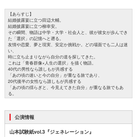
【あらすじ】
結婚披露宴に立つ田辺大輔。
結婚披露宴に立つ柳幸安。
その瞬間、物語は中学・大学・社会人と、彼が彼女が歩んでき
た「選択」の記憶へと遡る。
友情や恋愛、夢と現実、安定か挑戦か。どの場面でも二人は迷
い、
時に立ち止まりながら自分の道を探してきた。
これは「青春群像×人生の選択」を描く物語。
40代の男性なら誰しもが共感する
「あの頃の迷いと今の自分」が重なる旅であり、
20代後半の女性なら誰しもが共感する
「あの頃の揺らぎと、今見えてきた自分」が重なる旅でもあ
る。
公演情報
山本試験紙vol.3『ジェネレーション』