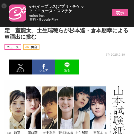
×
e＋(イープラス)アプリ - チケッ
ト・ニュース・スマチケ
表示
eplus inc.
無料 - Google Play
山本試験紙vol.3『ジェネレーション』の上演が決
定 室龍太、土生瑞穂らが杉本達・倉本朋幸による
W演出に挑む
ニュース
舞台
2025.9.30
ポスト
シェア
送る