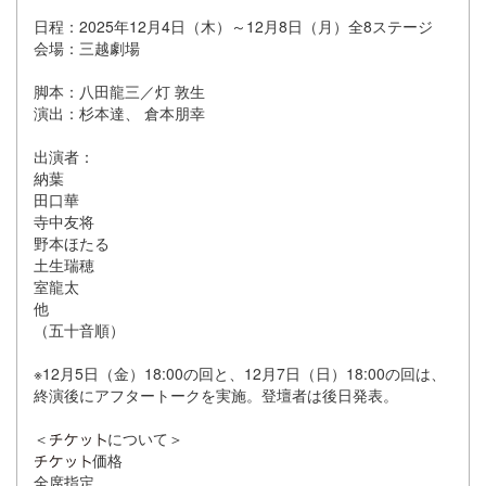
日程：2025年12月4日（木）～12月8日（月）全8ステージ
会場：三越劇場
脚本：八田龍三／灯 敦生
演出：杉本達、 倉本朋幸
出演者：
納葉
田口華
寺中友将
野本ほたる
土生瑞穂
室龍太
他
（五十音順）
※12月5日（金）18:00の回と、12月7日（日）18:00の回は、
終演後にアフタートークを実施。登壇者は後日発表。
＜
について＞
価格
全席指定