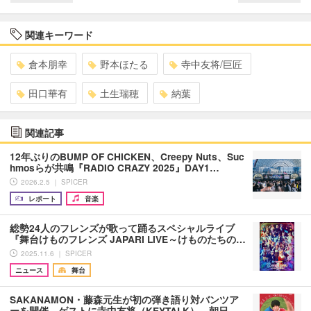
関連キーワード
倉本朋幸
野本ほたる
寺中友将/巨匠
田口華有
土生瑞穂
納葉
関連記事
12年ぶりのBUMP OF CHICKEN、Creepy Nuts、Suc
hmosらが共鳴『RADIO CRAZY 2025』DAY1…
2026.2.5 ｜ SPICER
レポート
音楽
総勢24人のフレンズが歌って踊るスペシャルライブ
『舞台けものフレンズ JAPARI LIVE～けものたちの…
2025.11.6 ｜ SPICER
ニュース
舞台
SAKANAMON・藤森元生が初の弾き語り対バンツア
ーを開催、ゲストに寺中友将（KEYTALK）、朝日…