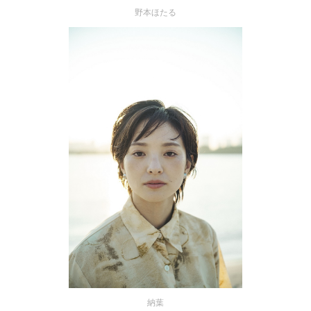
野本ほたる
納葉