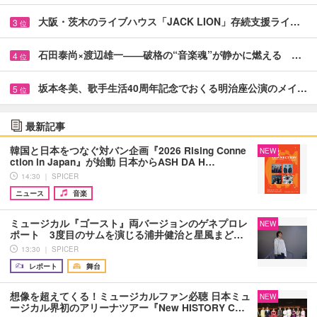
大阪・茨木のライブハウス「JACK LION」存続支援ライ…
3
位
石田泰尚×渡辺雄一――破格の“音楽魂”が静かに燃える …
4
位
坂本冬美、歌手生活40周年記念でおくる明治座公演のメイ…
5
位
最新記事
韓国と日本をつなぐ対バン企画『2026 Rising Conne
NEW
ction in Japan』が始動 日本からASH DA H…
14:30 ｜ SPICER
ニュース
音楽
ミュージカル『ゴースト』両バージョンのゲネプロレ
NEW
ポート 3度目のサムを演じる浦井健治と星風まど…
13:30 ｜ SPICER
レポート
舞台
想像を超えてくる！ミュージカルファン必聴 日本ミュ
NEW
ージカル界初のアリーナツアー『New HISTORY C…