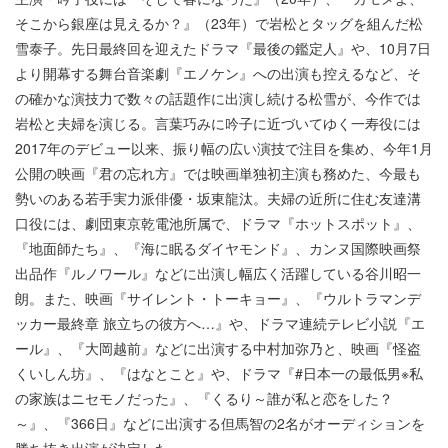
そこから銀座は見えるか？』（23年）で岩松とタッグを組んだ松
雪泰子。先日最終回を迎えたドラマ『最後の鑑定人』や、10月7日
より開幕する舞台音楽劇『エノケン』への出演も控えるなど、そ
の確かな演技力で数々の話題作に出演し続ける松雪が、今作では
岩松と夫婦を演じる。言葉巧みに吟子に近づいてゆく一寿役には
2017年のデビュー以来、振り幅の広い演技で注目を集め、今年1月
公開の映画『君の忘れ方』では映画単独初主演も務めた、今最も
勢いのある若手実力派俳優・坂東龍汰。夫婦の近所に住む友達溝
口役には、劇団東京乾電池所属で、ドラマ『ホットスポット』、
『地面師たち』、『海に眠るダイヤモンド』、カンヌ国際映画祭
出品作『ルノワール』などに出演し幅広く活躍している谷川昭一
朗。また、映画『サイレント・トーキョー』、『ウルトラマンデ
ッカー最終章 旅立ちの彼方へ…』や、ドラマ連続テレビ小説『エ
ール』、『大岡越前』などに出演する中村加弥乃と、映画『怪盗
くいしん坊』、『はなとこと』や、ドラマ『#日本一の最低男※私
の家族はニセモノだった』、『くるり～誰が私と恋をした？
～』、『366日』などに出演する但馬智の2名がオーディションを
勝ち抜き出演が決定した。