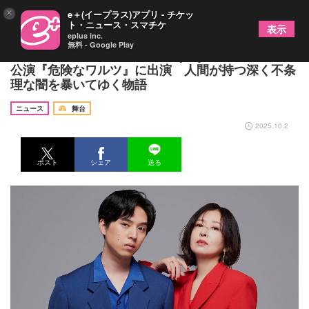
×
e＋(イープラス)アプリ - チケッ
ト・ニュース・スマチケ
表示
eplus inc.
無料 - Google Play
松雪泰子、坂東龍汰らがM＆Oplays×岩松了の新作
公演『危険なワルツ』に出演 人間が持つ深く不条
理な闇を暴いてゆく物語
ニュース
舞台
2025.10.2
ポスト
シェア
送る