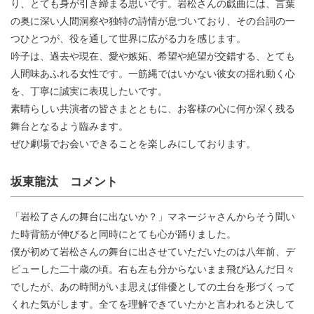
り、とても身が引き締まる思いです。岩松さんの戯曲には、言葉
の奥に深い人間洞察や独特の詩情が息づいており、その台詞の一
つひとつが、役を通して世界に広がる力を感じます。
吟子は、過去や現在、愛や嫉妬、希望や絶望が交錯する、とても
人間味あふれる女性です。一筋縄ではいかない彼女の揺れ動く心
を、丁寧に誠実に表現したいです。
素晴らしい共演者の皆さまとともに、お客様の心に何か深く残る
舞台となるよう臨みます。
ぜひ劇場でお会いできることを楽しみにしております。
坂東龍汰 コメント
「岩松了さんの舞台に出ないか？」マネージャさんからそう聞い
た時背筋が伸びると同時にとても心が踊りました。
僕が初めて岩松さんの舞台に出させていただいたのは八年前、デ
ビューした二十歳の頃。右も左も分からないまま飛び込んだ日々
でしたが、あの時間がいま思えば俳優としての土台を形づくって
くれた気がします。全てを理解できていたかと言われると決して