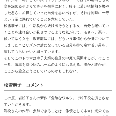
交を深めるそぶりで吟子を視界におく。吟子は若い頃情熱を燃や
した悪さに加担していった自分を思い出すが、それは同時に一寿
という沼に溺れていくことを意味していた。
松雪泰子には、生活臭から抜け出そうとする女、自分も老いてい
くことを連れ合いが見せつけるような気がして、若さへ、悪へ、
傾いてゆく女を、坂東龍汰には、どういう事情からか身について
しまったニヒリズムの虜になっている自分を持て余す若い男を、
演じてもらいたいと思っています。
そしてこのドラマは吟子夫婦の住居の中庭で展開するが、そこは
一見、電車を待つ駅のホームのようにも見える。誰かと誰かが、
ここから旅立とうとしているのかもしれない。
松雪泰子 コメント
この度、岩松了さんの新作『危険なワルツ』で吟子役を演じさせ
ていただきます。
岩松さんの作品に参加できることは、俳優として本当に光栄であ