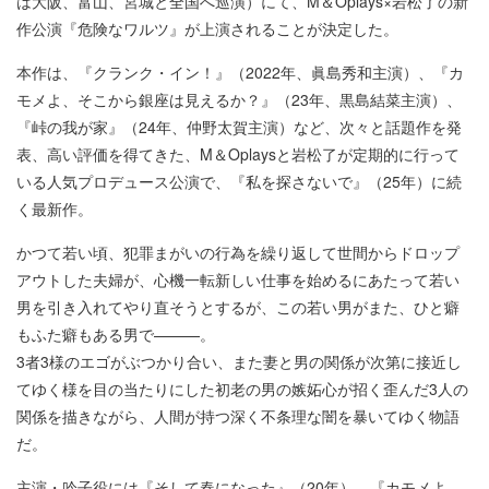
は大阪、富山、宮城と全国へ巡演）にて、M＆Oplays×岩松了の新
作公演『危険なワルツ』が上演されることが決定した。
本作は、『クランク・イン！』（2022年、眞島秀和主演）、『カ
モメよ、そこから銀座は見えるか？』（23年、黒島結菜主演）、
『峠の我が家』（24年、仲野太賀主演）など、次々と話題作を発
表、高い評価を得てきた、M＆Oplaysと岩松了が定期的に行って
いる人気プロデュース公演で、『私を探さないで』（25年）に続
く最新作。
かつて若い頃、犯罪まがいの行為を繰り返して世間からドロップ
アウトした夫婦が、心機一転新しい仕事を始めるにあたって若い
男を引き入れてやり直そうとするが、この若い男がまた、ひと癖
もふた癖もある男で———。
3者3様のエゴがぶつかり合い、また妻と男の関係が次第に接近し
てゆく様を目の当たりにした初老の男の嫉妬心が招く歪んだ3人の
関係を描きながら、人間が持つ深く不条理な闇を暴いてゆく物語
だ。
主演・吟子役には『そして春になった』（20年）、『カモメよ、