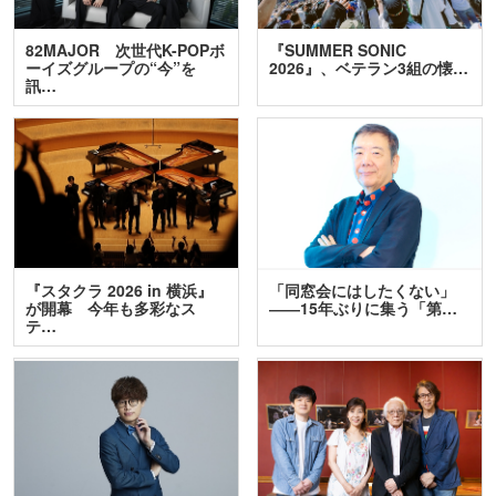
82MAJOR 次世代K-POPボ
『SUMMER SONIC
ーイズグループの“今”を
2026』、ベテラン3組の懐…
訊…
『スタクラ 2026 in 横浜』
「同窓会にはしたくない」
が開幕 今年も多彩なス
――15年ぶりに集う「第…
テ…