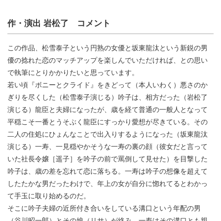
作・演出 岩松了 コメント
この作品、松雪泰子という円熟の女優と坂東龍汰という新鋭の男
優の捻れた恋のマッチアップを楽しんでいただければ、との思い
で執筆にとりかかりたいと思っています。
若い頃『ボニーとクライド』をきどって（本人いわく）悪さのか
ぎりを尽くした（松雪泰子演じる）吟子は、相方だった（岩松了
演じる）龍臣と夫婦になったが、歳を経て普通の一般人となって
平穏こそ一番とうそぶく龍臣にすっかり愛想が尽きている。その
二人の住処にひょんなことで出入りするようになった（坂東龍汰
演じる）一寿、一見穏やかそうな一寿の裏の顔（彼女だと言って
いた社長令嬢［遥子］を吟子の前で罵倒して見せた）を目撃した
吟子は、歳の差を忘れて恋に落ちる。一寿は吟子の想像を超えて
したたかな男だったわけで、年上の女が自分に惚れてるとわかっ
て手玉に取り始めるのだ。
そこに吟子夫婦の近所付き合いをしている溝口という年配の男
（谷川昭一郎）とその娘（リサ）が絡み、一寿はその溝口とも親