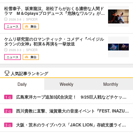
松雪泰子、坂東龍汰、岩松了らがおくる濃密な人間ド
ラマ M＆Oplaysプロデュース『危険なワルツ』が…
2026.3.6 ｜ SPICER
ニュース
舞台
ケムリ研究室のロマンティック・コメディ『ベイジル
タウンの女神』初演＆再演を一挙放送
2026.3.3 ｜ SPICER
ニュース
舞台
人気記事ランキング
Daily
Weekly
Monthly
広島東洋カープ追加3試合決定！ 9/25巨人戦などチケッ…
1
位
西川貴教に直撃、滋賀最大の音楽イベント『FEST. INAZU…
2
位
大阪・茨木のライブハウス「JACK LION」存続支援ライ…
3
位