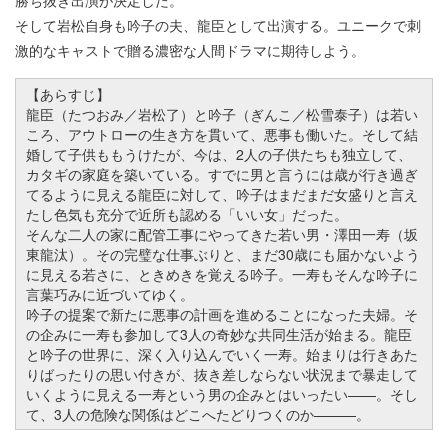
そして岩松自身も吟子の夫、龍臣として出演する。ユニークで刺
激的なキャストで贈る濃密な人間ドラマに期待しよう。
【あらすじ】
龍臣（たつおみ／岩松了）と吟子（ぎんこ／松雪泰子）は若い
ころ、アウトローの生き方を貫いて、悪事も働いた。そして結
婚して子供ももうけたが、今は、2人の子供たちも独立して、
カタギの家庭を築いている。すでに男と言うには歳が行き過ぎ
てるように見える龍臣に対して、吟子はまだまだ女盛りと言え
たし色気も充分で近所も認める「いい女」だった。
そんな二人の家に配管工事にやってきた若い男・澤田一寿（坂
東龍汰）。その完璧な仕事ぶりと、まだ30歳にも届かないよう
に見える若さに、ときめきを覚える吟子。一寿もそんな吟子に
言葉巧みに近づいてゆく。
吟子の提案で新たに悪事の計画を進めることになった夫婦。そ
の企みに一寿も参加して3人の奇妙な共同生活が始まる。龍臣
と吟子の世界に、深く入り込んでいく一寿。始まりは行きあた
りばったりの思い付きが、抜き差しならない状況まで暴走して
いくように見える一寿という男の企みとはいったい——。そし
て、3人の危険な関係はどこへたどりつくのか———。