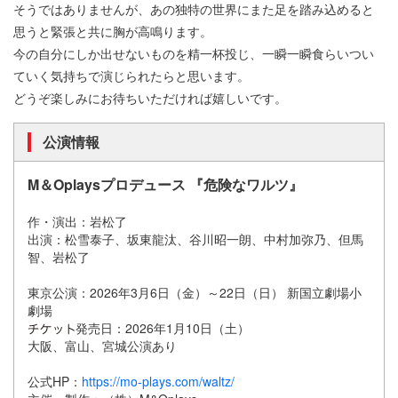
そうではありませんが、あの独特の世界にまた足を踏み込めると
思うと緊張と共に胸が高鳴ります。
今の自分にしか出せないものを精一杯投じ、一瞬一瞬食らいつい
ていく気持ちで演じられたらと思います。
どうぞ楽しみにお待ちいただければ嬉しいです。
公演情報
M＆Oplaysプロデュース 『危険なワルツ』
作・演出：岩松了
出演：松雪泰子、坂東龍汰、谷川昭一朗、中村加弥乃、但馬
智、岩松了
東京公演：2026年3月6日（金）～22日（日） 新国立劇場小
劇場
発売日：2026年1月10日（土）
大阪、富山、宮城公演あり
公式HP：
https://mo-plays.com/waltz/