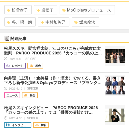
松雪泰子
岩松了
M&O playsプロデュース
谷川昭一朗
中村加弥乃
坂東龍汰
関連記事
松尾スズキ、間宮祥太朗、江口のりこらが完成度に太
鼓判 PARCO PRODUCE 2026『カッコーの巣の上…
2026.6.8 ｜ SPICER
レポート
舞台
向井理（主演）・倉持裕（作・演出）でおくる、書き
下ろし新作公演M＆Oplaysプロデュース『ブランク…
2026.5.19 ｜ SPICER
ニュース
舞台
松尾スズキインタビュー PARCO PRODUCE 2026
『カッコーの巣の上で』では「俳優の演技だけ…
2026.4.30 ｜ SPICER
インタビュー
舞台