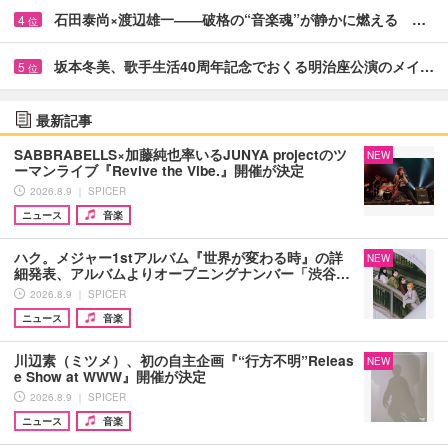
石田泰尚×渡辺雄一――破格の“音楽魂”が静かに燃える …
4
位
坂本冬美、歌手生活40周年記念でおくる明治座公演のメイ…
5
位
最新記事
SABBRABELLS×加藤純也率いるJUNYA projectのツ
NEW
ーマンライブ『Revive the Vibe.』開催が決定
2026.8.9 ｜ SPICER
ニュース
音楽
ハク。メジャー1stアルバム『世界が変わる時』の詳
NEW
細発表、アルバムよりオープニングナンバー「渋谷…
2026.8.9 ｜ SPICER
ニュース
音楽
川辺素（ミツメ）、初の自主企画『“行方不明”Releas
NEW
e Show at WWW』開催が決定
2026.8.9 ｜ SPICER
ニュース
音楽