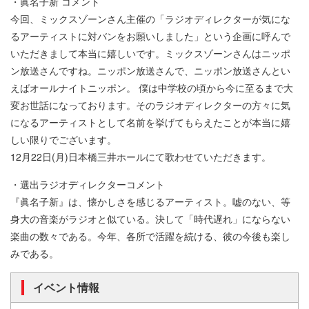
・眞名子新 コメント
今回、ミックスゾーンさん主催の「ラジオディレクターが気にな
るアーティストに対バンをお願いしました」という企画に呼んで
いただきまして本当に嬉しいです。ミックスゾーンさんはニッポ
ン放送さんですね。ニッポン放送さんで、ニッポン放送さんとい
えばオールナイトニッポン。 僕は中学校の頃から今に至るまで大
変お世話になっております。そのラジオディレクターの方々に気
になるアーティストとして名前を挙げてもらえたことが本当に嬉
しい限りでございます。
12月22日(月)日本橋三井ホールにて歌わせていただきます。
・選出ラジオディレクターコメント
『眞名子新』は、懐かしさを感じるアーティスト。嘘のない、等
身大の音楽がラジオと似ている。決して「時代遅れ」にならない
楽曲の数々である。今年、各所で活躍を続ける、彼の今後も楽し
みである。
イベント情報