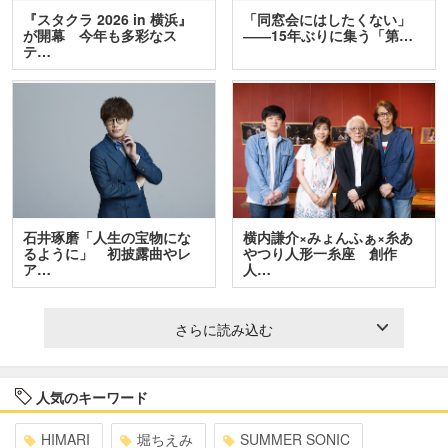
『スタクラ 2026 in 横浜』
「同窓会にはしたくない」
が開幕 今年も多彩なス
――15年ぶりに集う「第…
テ…
石井琢磨「人生の宝物にな
横内謙介×みょんふぁ×糸あ
るように」 初披露曲やレ
やつり人形一糸座 創作
ア…
人…
さらに読み込む
人気のキーワード
HIMARI
堀ちえみ
SUMMER SONIC