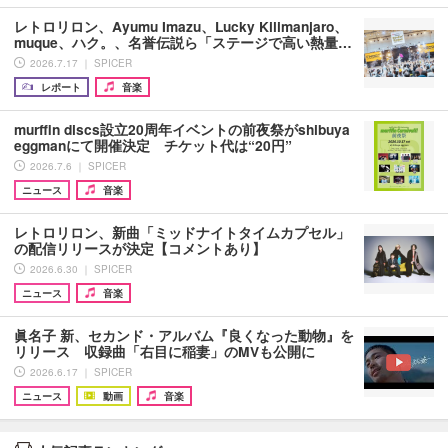
レトロリロン、Ayumu Imazu、Lucky Kilimanjaro、
muque、ハク。、名誉伝説ら「ステージで高い熱量…
2026.7.17 ｜ SPICER
レポート
音楽
murffin discs設立20周年イベントの前夜祭がshibuya
eggmanにて開催決定 チケット代は“20円”
2026.7.6 ｜ SPICER
ニュース
音楽
レトロリロン、新曲「ミッドナイトタイムカプセル」
の配信リリースが決定【コメントあり】
2026.6.30 ｜ SPICER
ニュース
音楽
眞名子 新、セカンド・アルバム『良くなった動物』を
リリース 収録曲「右目に稲妻」のMVも公開に
2026.6.17 ｜ SPICER
ニュース
動画
音楽