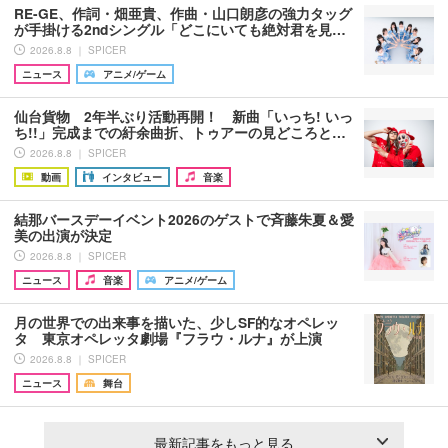
RE-GE、作詞・畑亜貴、作曲・山口朗彦の強力タッグ
が手掛ける2ndシングル「どこにいても絶対君を見…
2026.8.8 ｜ SPICER
ニュース
アニメ/ゲーム
仙台貨物 2年半ぶり活動再開！ 新曲「いっち! いっ
ち!!」完成までの紆余曲折、トゥアーの見どころと…
2026.8.8 ｜ SPICER
動画
インタビュー
音楽
結那バースデーイベント2026のゲストで斉藤朱夏＆愛
美の出演が決定
2026.8.8 ｜ SPICER
ニュース
音楽
アニメ/ゲーム
月の世界での出来事を描いた、少しSF的なオペレッ
タ 東京オペレッタ劇場『フラウ・ルナ』が上演
2026.8.8 ｜ SPICER
ニュース
舞台
最新記事をもっと見る