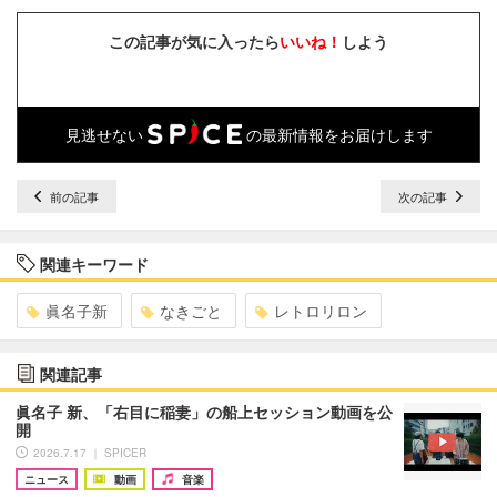
この記事が気に入ったら
いいね！
しよう
見逃せない
の最新情報をお届けします
前の記事
次の記事
関連キーワード
眞名子新
なきごと
レトロリロン
関連記事
眞名子 新、「右目に稲妻」の船上セッション動画を公
開
2026.7.17 ｜ SPICER
ニュース
動画
音楽