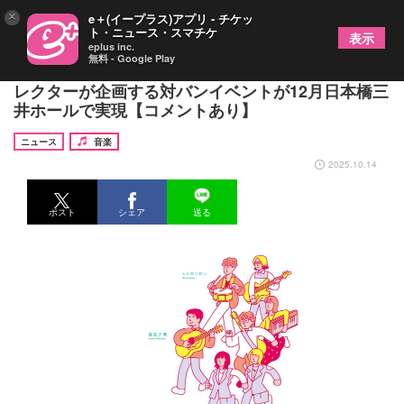
×
e＋(イープラス)アプリ - チケッ
ト・ニュース・スマチケ
表示
eplus inc.
無料 - Google Play
レトロリロン × なきごと × 眞名子新、ラジオディ
レクターが企画する対バンイベントが12月日本橋三
井ホールで実現【コメントあり】
ニュース
音楽
2025.10.14
ポスト
シェア
送る