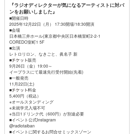
『ラジオディレクターが気になるアーティストに対バ
ンをお願いしました』
■開催日時
2025年12月22日（月） 17:30開場/18:30開演
■会場
日本橋三井ホール(東京都中央区日本橋室町2-2-1
COREDO室町1 5F
■出演
レトロリロン、なきごと、眞名子 新
■
販売
9月26日（金）19:00～
イープラスにて最速先行受付開始(先着)
■一般発売
11月22日(土)
■
料金
5,400円（税込）
※オールスタンディング
※未就学児入場不可
※当日1ドリンク代（600円）が別途必要
■イベント公式Instagram
@radiotaiban
■イベントに関するお問合せミックスゾーン