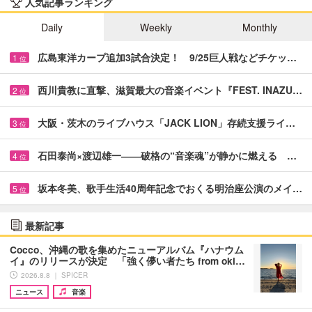
人気記事ランキング
Daily
Weekly
Monthly
広島東洋カープ追加3試合決定！ 9/25巨人戦などチケッ…
1
位
西川貴教に直撃、滋賀最大の音楽イベント『FEST. INAZU…
2
位
大阪・茨木のライブハウス「JACK LION」存続支援ライ…
3
位
石田泰尚×渡辺雄一――破格の“音楽魂”が静かに燃える …
4
位
坂本冬美、歌手生活40周年記念でおくる明治座公演のメイ…
5
位
最新記事
Cocco、沖縄の歌を集めたニューアルバム『ハナウム
イ』のリリースが決定 「強く儚い者たち from oki…
2026.8.8 ｜ SPICER
ニュース
音楽