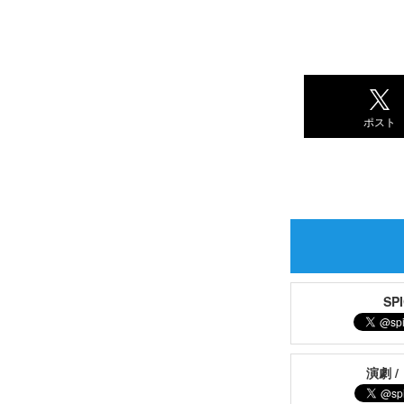
ポスト
S
演劇 /