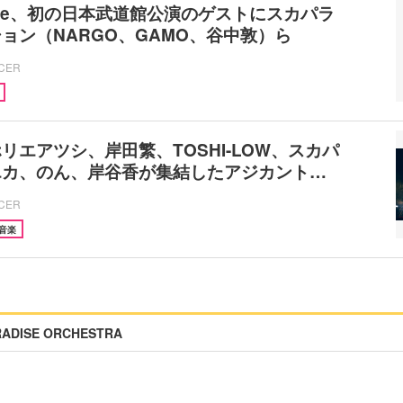
l Love、初の日本武道館公演のゲストにスカパラ
ョン（NARGO、GAMO、谷中敦）ら
ICER
リエアツシ、岸田繁、TOSHI-LOW、スカパ
エカ、のん、岸谷香が集結したアジカント…
ICER
音楽
RADISE ORCHESTRA