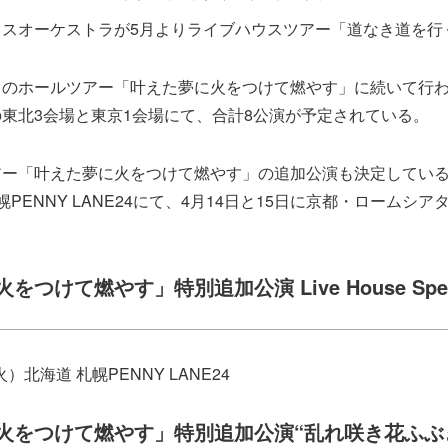
イスオーケストラが5月よりライブハウスツアー「道なき道を行
中のホールツアー「叶えた夢に火をつけて燃やす」に続いて行
東北3会場と東京1会場にて、合計8公演が予定されている。
アー「叶えた夢に火をつけて燃やす」の追加公演も決定している
PENNY LANE24にて、4月14日と15日に京都・ロームシ
つけて燃やす」特別追加公演 Live House Spec
火）北海道 札幌PENNY LANE24
火をつけて燃やす」特別追加公演“乱れ咲き花ふぶ