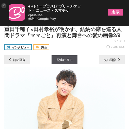
×
e＋(イープラス)アプリ - チケッ
ト・ニュース・スマチケ
表示
eplus inc.
無料 - Google Play
「恋愛が難しい時代に普遍的テーマを」須賀健太×
重田千穂子×田村孝裕が明かす、結納の席を巡る人
間ドラマ『ママごと』再演と舞台への愛の画像2/9
SPICER
2025.12.5
インタビュー
舞台
前の画像
記事に戻る
次の画像