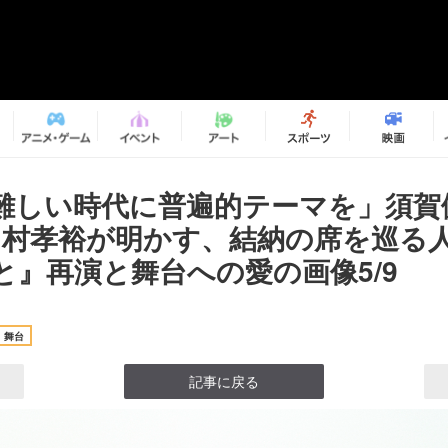
難しい時代に普遍的テーマを」須賀
田村孝裕が明かす、結納の席を巡る
と』再演と舞台への愛の画像5/9
舞台
記事に戻る