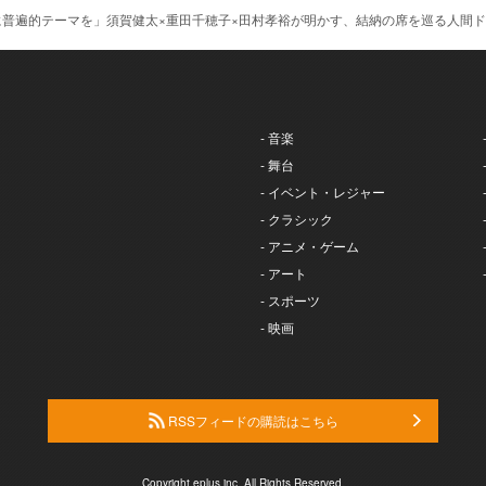
に普遍的テーマを」須賀健太×重田千穂子×田村孝裕が明かす、結納の席を巡る人間
- 音楽
- 舞台
- イベント・レジャー
- クラシック
- アニメ・ゲーム
- アート
- スポーツ
- 映画
RSSフィードの購読はこちら
Copyright eplus inc. All Rights Reserved.