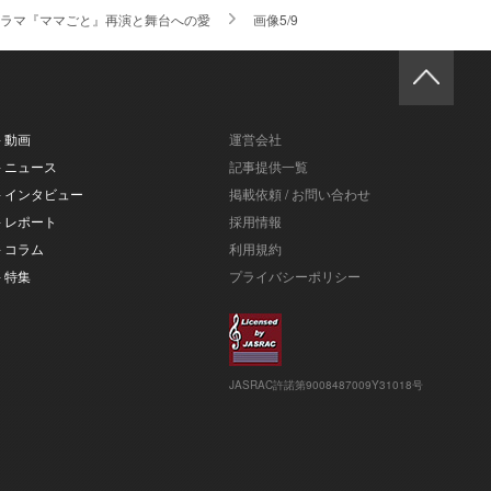
ドラマ『ママごと』再演と舞台への愛
画像5/9
- 動画
運営会社
- ニュース
記事提供一覧
- インタビュー
掲載依頼 / お問い合わせ
- レポート
採用情報
- コラム
利用規約
- 特集
プライバシーポリシー
JASRAC許諾第9008487009Y31018号