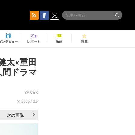
健太×重田
人間ドラマ
SPICER
2025.12.5
次の画像