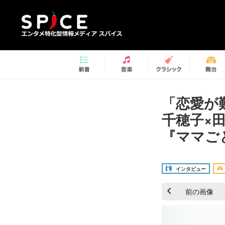
「恋愛が
千穂子×
『ママご
インタビュー
前の画像