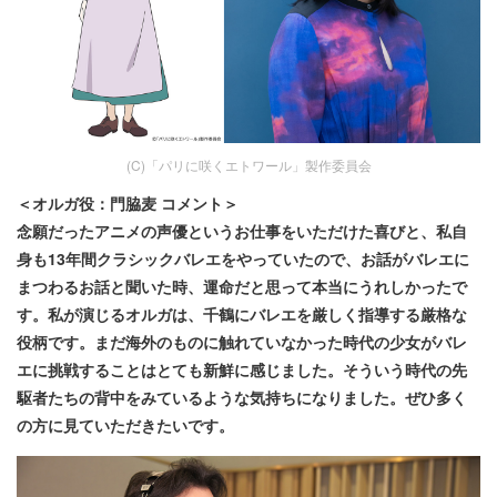
(C)「パリに咲くエトワール」製作委員会
＜オルガ役：門脇麦 コメント＞
念願だったアニメの声優というお仕事をいただけた喜びと、私自
身も13年間クラシックバレエをやっていたので、お話がバレエに
まつわるお話と聞いた時、運命だと思って本当にうれしかったで
す。私が演じるオルガは、千鶴にバレエを厳しく指導する厳格な
役柄です。まだ海外のものに触れていなかった時代の少女がバレ
エに挑戦することはとても新鮮に感じました。そういう時代の先
駆者たちの背中をみているような気持ちになりました。ぜひ多く
の方に見ていただきたいです。