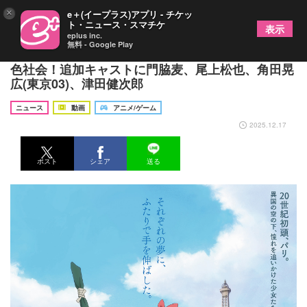
×
e＋(イープラス)アプリ - チケッ
ト・ニュース・スマチケ
表示
eplus inc.
無料 - Google Play
劇場アニメ『パリに咲くエトワール』主題歌は緑黄
色社会！追加キャストに門脇麦、尾上松也、角田晃
広(東京03)、津田健次郎
ニュース
動画
アニメ/ゲーム
2025.12.17
ポスト
シェア
送る