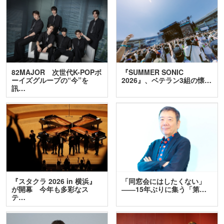
82MAJOR 次世代K-POPボ
『SUMMER SONIC
ーイズグループの“今”を
2026』、ベテラン3組の懐…
訊…
『スタクラ 2026 in 横浜』
「同窓会にはしたくない」
が開幕 今年も多彩なス
――15年ぶりに集う「第…
テ…