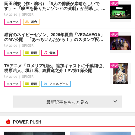
岡田利規（作・演出）「5人の俳優が素晴らしいで
NEW
す」～『映画を撮りたいゾンビの演劇』が開幕し、…
20:30 ｜ SPICER
ニュース
舞台
猫背のネイビーセゾン、2026年夏曲「VEGAVEGA」
NEW
のMV公開 「あっちいんだから！」のスタンプ配…
20:00 ｜ SPICER
ニュース
動画
音楽
TVアニメ『ロメリア戦記』追加キャストに千葉翔也、
NEW
梶原岳人、堀江瞬、綿貫竜之介！PV第1弾公開
20:00 ｜ SPICER
ニュース
動画
アニメ/ゲーム
最新記事をもっと見る
POWER PUSH