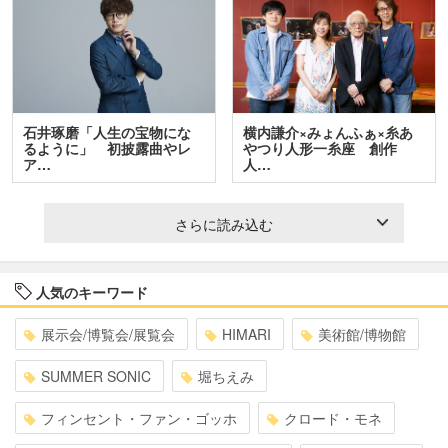
石井琢磨「人生の宝物にな
横内謙介×みょんふぁ×糸あ
るように」 初披露曲やレ
やつり人形一糸座 創作
ア…
人…
さらに読み込む
人気のキーワード
展示会/博覧会/展覧会
HIMARI
美術館/博物館
SUMMER SONIC
堀ちえみ
フィンセント・ファン・ゴッホ
クロード・モネ