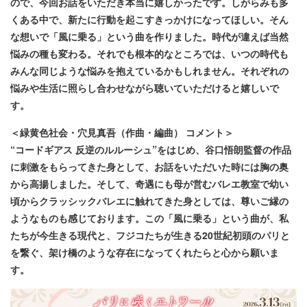
ので、今回お話をいただき本当に嬉しかったです。しがらみも多
くある中で、新たに行動を起こすきっかけになってほしい。そん
な想いで「風に乗る」という曲を作りました。時代が違えば当然
悩みの種も変わる。それでも根本的なところでは、いつの時代も
みんな同じような悩みを抱えているかもしれません。それぞれの
悩みや生活に照らし合わせながら聴いていただけると嬉しいで
す。
＜緑黄色社会・穴見真吾（作曲・編曲） コメント＞
“コードギアス 反逆のルルーシュ”をはじめ、谷口悟朗監督の作品
に刺激をもらってきた身として、お話をいただいた時には胸の奥
から高揚しました。そして、奇遇にも母が営むバレエ教室で幼い
頃からクラッシックバレエに触れてきた身としては、尊いご縁の
ようなものも感じております。この「風に乗る」という曲が、私
たちが今生きる現代と、フジコたちが生きる20世紀初頭のパリと
を繋ぐ、架け橋のような存在になってくれたらと心から願いま
す。