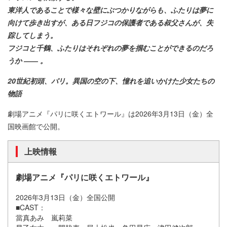
東洋人であることで様々な壁にぶつかりながらも、ふたりは夢に
向けて歩き出すが、ある日フジコの保護者である叔父さんが、失
踪してしまう。
フジコと千鶴、ふたりはそれぞれの夢を掴むことができるのだろ
うか ―― 。
20世紀初頭、パリ。異国の空の下、憧れを追いかけた少女たちの
物語
劇場アニメ『パリに咲くエトワール』は2026年3月13日（金）全
国映画館で公開。
上映情報
劇場アニメ『パリに咲くエトワール』
2026年3月13日（金）全国公開
■CAST：
當真あみ 嵐莉菜