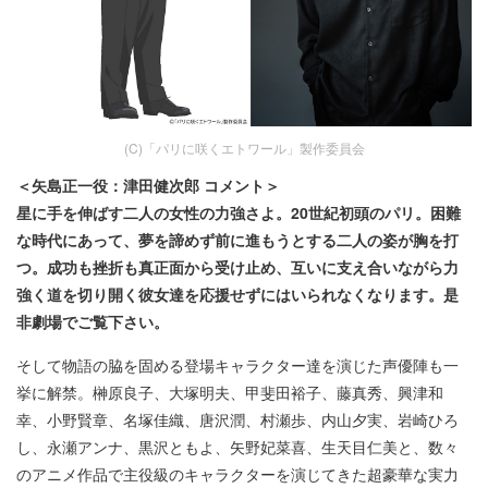
(C)「パリに咲くエトワール」製作委員会
＜矢島正一役：津田健次郎 コメント＞
星に手を伸ばす二人の女性の力強さよ。20世紀初頭のパリ。困難
な時代にあって、夢を諦めず前に進もうとする二人の姿が胸を打
つ。成功も挫折も真正面から受け止め、互いに支え合いながら力
強く道を切り開く彼女達を応援せずにはいられなくなります。是
非劇場でご覧下さい。
そして物語の脇を固める登場キャラクター達を演じた声優陣も一
挙に解禁。榊原良子、大塚明夫、甲斐田裕子、藤真秀、興津和
幸、小野賢章、名塚佳織、唐沢潤、村瀬歩、内山夕実、岩崎ひろ
し、永瀬アンナ、黒沢ともよ、矢野妃菜喜、生天目仁美と、数々
のアニメ作品で主役級のキャラクターを演じてきた超豪華な実力