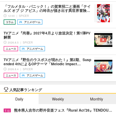
「フルメタル・パニック！」の賀東招二と漫画「テイ
ルズ オブ ジ アビス」の玲衣が描き出す異世界冒険…
12:00 ｜ SPICER
コラム
アニメ/ゲーム
TVアニメ『尚善』2027年4月より放送決定！第1弾PV
解禁
2026.8.5 ｜ SPICER
ニュース
アニメ/ゲーム
TVアニメ『野生のラスボスが現れた！』第2期、Susp
ended 4thによるOPテーマ「Melodic Impact…
2026.8.4 ｜ SPICER
ニュース
アニメ/ゲーム
人気記事ランキング
Daily
Weekly
Monthly
熊本県人吉市の野外音楽フェス『Rural Act'26』TENDOU…
1
位