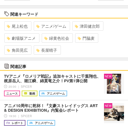
関連キーワード
尾上松也
アニメ/ゲーム
津田健次郎
劇場版アニメ
緑黄色社会
門脇麦
角田晃広
長屋晴子
関連記事
TVアニメ『ロメリア戦記』追加キャストに千葉翔也、
NEW
梶原岳人、堀江瞬、綿貫竜之介！PV第1弾公開
20:00 ｜ SPICER
ニュース
動画
アニメ/ゲーム
アニメ10周年に乾杯！『文豪ストレイドッグス ART
NEW
& DESIGN EXHIBITION』内覧会レポート
19:00 ｜ SPICER
レポート
アニメ/ゲーム