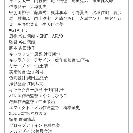
早乙女太一 門脇麦 尾上松也 角田晃広 津田健次郎
榊原良子 大塚明夫
甲斐田裕子 藤真秀 興津和幸 小野賢章 名塚佳織 唐沢
潤 村瀬歩 内山夕実 岩崎ひろし 永瀬アンナ 黒沢とも
よ 矢野妃菜喜 生天目仁美
■STAFF：
原作:谷口悟朗・BNF・ARVO
監督:谷口悟朗
脚本:吉田玲子
キャラクター原案:近藤勝也
キャラクターデザイン・総作画監督:山下祐
リサーチャー:白土晴一
美術監督:金子雄司
色彩設計:柴田亜紀子
撮影監督:江間常高
キャラクター演出:千羽由利子
バレエ作画監督：やぐちひろこ
殺陣作画監督：中田栄治
エフェクト・メカ作画監督：橋本敬史
3DCG監督:神谷久泰
編集:廣瀬清志
プロップデザイン:尾崎智美
メカデザイン:片貝文洋