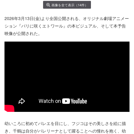
画像を全て表示（14件）
2026年3月13日(金)より全国公開される、オリジナル劇場アニメー
ション『パリに咲くエトワール』の本ビジュアル、そして本予告
映像が公開された。
幼いころに初めてバレエを目にし、フジコはその美しさを絵に描
き、千鶴は自分がバレリーナとして躍ることへの憧れを抱く、幼