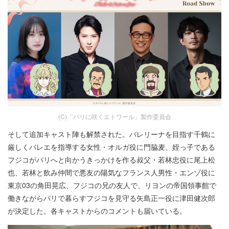
(C)「パリに咲くエトワール」製作委員会
そして追加キャスト陣も解禁された。バレリーナを目指す千鶴に
厳しくバレエを指導する女性・オルガ役に門脇麦、姪っ子である
フジコがパリへと向かうきっかけを作る叔父・若林忠役に尾上松
也、若林と飲み仲間で悪友の陽気なフランス人男性・エンゾ役に
東京03の角田晃広、フジコの兄の友人で、リヨンの帝国領事館で
働きながらパリで暮らすフジコを見守る矢島正一役に津田健次郎
が決定した。各キャストからのコメントも届いている。