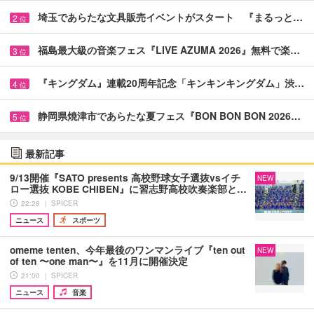
埼玉であらたな文具販売イベントがスタート 『まるっと…
2
位
福島最大級の音楽フェス『LIVE AZUMA 2026』無料で楽…
3
位
『キングダム』連載20周年記念「キンキンキングダム」渋…
4
位
静岡県焼津市であらたな夏フェス『BON BON BON 2026…
5
位
最新記事
9/13開催『SATO presents 高校野球女子選抜vsイチ
NEW
ロー選抜 KOBE CHIBEN』に習志野高校吹奏楽部と…
22:28 ｜ SPICER
ニュース
スポーツ
omeme tenten、今年最後のワンマンライブ『ten out
NEW
of ten 〜one man〜』を11月に開催決定
21:00 ｜ SPICER
ニュース
音楽