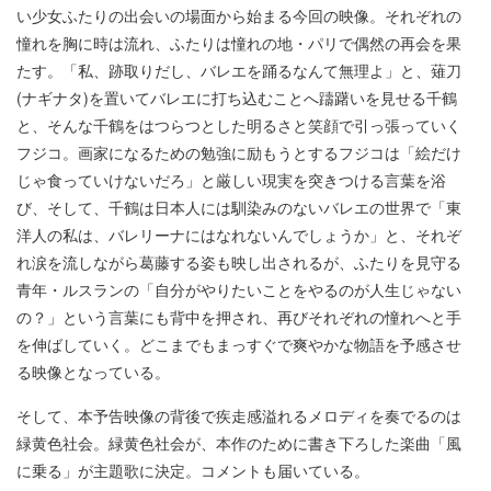
い少女ふたりの出会いの場面から始まる今回の映像。それぞれの
憧れを胸に時は流れ、ふたりは憧れの地・パリで偶然の再会を果
たす。「私、跡取りだし、バレエを踊るなんて無理よ」と、薙刀
(ナギナタ)を置いてバレエに打ち込むことへ躊躇いを見せる千鶴
と、そんな千鶴をはつらつとした明るさと笑顔で引っ張っていく
フジコ。画家になるための勉強に励もうとするフジコは「絵だけ
じゃ食っていけないだろ」と厳しい現実を突きつける言葉を浴
び、そして、千鶴は日本人には馴染みのないバレエの世界で「東
洋人の私は、バレリーナにはなれないんでしょうか」と、それぞ
れ涙を流しながら葛藤する姿も映し出されるが、ふたりを見守る
青年・ルスランの「自分がやりたいことをやるのが人生じゃない
の？」という言葉にも背中を押され、再びそれぞれの憧れへと手
を伸ばしていく。どこまでもまっすぐで爽やかな物語を予感させ
る映像となっている。
そして、本予告映像の背後で疾走感溢れるメロディを奏でるのは
緑黄色社会。緑黄色社会が、本作のために書き下ろした楽曲「風
に乗る」が主題歌に決定。コメントも届いている。