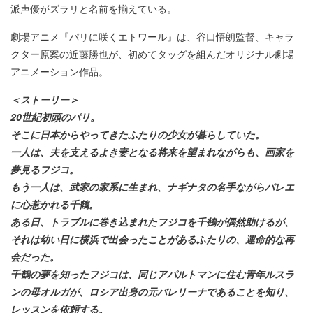
派声優がズラリと名前を揃えている。
劇場アニメ『パリに咲くエトワール』は、谷口悟朗監督、キャラ
クター原案の近藤勝也が、初めてタッグを組んだオリジナル劇場
アニメーション作品。
＜ストーリー＞
20世紀初頭のパリ。
そこに日本からやってきたふたりの少女が暮らしていた。
一人は、夫を支えるよき妻となる将来を望まれながらも、画家を
夢見るフジコ。
もう一人は、武家の家系に生まれ、ナギナタの名手ながらバレエ
に心惹かれる千鶴。
ある日、トラブルに巻き込まれたフジコを千鶴が偶然助けるが、
それは幼い日に横浜で出会ったことがあるふたりの、運命的な再
会だった。
千鶴の夢を知ったフジコは、同じアパルトマンに住む青年ルスラ
ンの母オルガが、ロシア出身の元バレリーナであることを知り、
レッスンを依頼する。