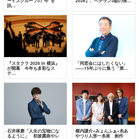
ーイズグループの“今”を
2026』、ベテラン3組の懐…
訊…
『スタクラ 2026 in 横浜』
「同窓会にはしたくない」
が開幕 今年も多彩なス
――15年ぶりに集う「第…
テ…
石井琢磨「人生の宝物にな
横内謙介×みょんふぁ×糸あ
るように」 初披露曲やレ
やつり人形一糸座 創作