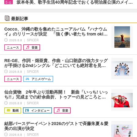
坂本冬美、歌手生活40周年記念でおくる明治座公演のメイ…
5
位
最新記事
Cocco、沖縄の歌を集めたニューアルバム『ハナウム
イ』のリリースが決定 「強く儚い者たち from oki…
2026.8.8 ｜ SPICER
ニュース
音楽
RE-GE、作詞・畑亜貴、作曲・山口朗彦の強力タッグ
が手掛ける2ndシングル「どこにいても絶対君を見…
2026.8.8 ｜ SPICER
ニュース
アニメ/ゲーム
仙台貨物 2年半ぶり活動再開！ 新曲「いっち! いっ
ち!!」完成までの紆余曲折、トゥアーの見どころと…
2026.8.8 ｜ SPICER
動画
インタビュー
音楽
結那バースデーイベント2026のゲストで斉藤朱夏＆愛
美の出演が決定
2026.8.8 ｜ SPICER