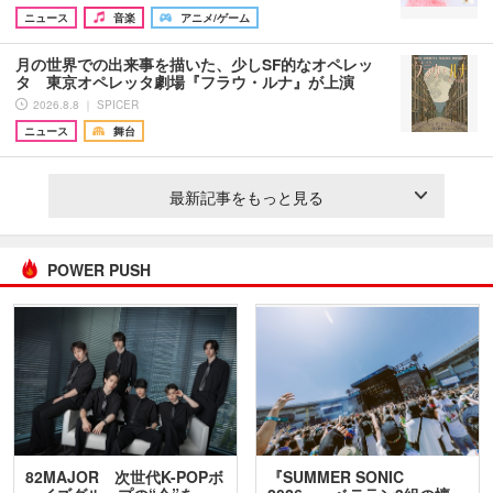
ニュース
音楽
アニメ/ゲーム
月の世界での出来事を描いた、少しSF的なオペレッ
タ 東京オペレッタ劇場『フラウ・ルナ』が上演
2026.8.8 ｜ SPICER
ニュース
舞台
最新記事をもっと見る
POWER PUSH
82MAJOR 次世代K-POPボ
『SUMMER SONIC