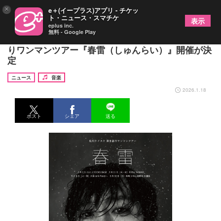
×
e＋(イープラス)アプリ - チケッ
ト・ニュース・スマチケ
表示
eplus inc.
無料 - Google Play
LACCO TOWER・松川ケイスケ、自身初の弾き語
りワンマンツアー『春雷（しゅんらい）』開催が決
定
ニュース
音楽
2026.1.18
ポスト
シェア
送る