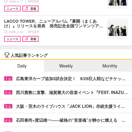
2026.4.17 ｜ SPICER
ニュース
音楽
LACCO TOWER、ニューアルバム『幕開（まくあ
け）』リリースを発表 発売記念全国ワンマンツア…
2026.2.23 ｜ SPICER
ニュース
音楽
人気記事ランキング
Daily
Weekly
Monthly
広島東洋カープ追加3試合決定！ 9/25巨人戦などチケッ…
1
位
西川貴教に直撃、滋賀最大の音楽イベント『FEST. INAZU…
2
位
大阪・茨木のライブハウス「JACK LION」存続支援ライ…
3
位
石田泰尚×渡辺雄一――破格の“音楽魂”が静かに燃える …
4
位