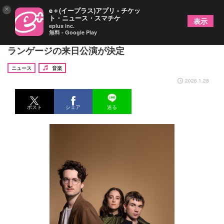
×
e＋(イープラス)アプリ - チケッ
ト・ニュース・スマチケ
表示
eplus inc.
無料 - Google Play
NYブルックリン出身の3人組、ネイション・オブ・
ランゲージの来日公演が決定
ニュース
音楽
2026.1.28
ポスト
シェア
送る