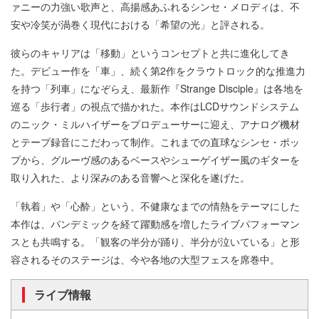
ァニーの力強い歌声と、高揚感あふれるシンセ・メロディは、不
安や冷笑が渦巻く現代における「希望の光」と評される。
彼らのキャリアは「移動」というコンセプトと共に進化してき
た。デビュー作を「車」、続く第2作をクラウトロック的な推進力
を持つ「列車」になぞらえ、最新作『Strange Disciple』は各地を
巡る「歩行者」の視点で描かれた。本作はLCDサウンドシステム
のニック・ミルハイザーをプロデューサーに迎え、アナログ機材
とテープ録音にこだわって制作。これまでの直球なシンセ・ポッ
プから、グルーヴ感のあるベースやシューゲイザー風のギターを
取り入れた、より深みのある音響へと深化を遂げた。
「執着」や「心酔」という、不健康なまでの情熱をテーマにした
本作は、パンデミックを経て躍動感を増したライブパフォーマン
スとも共鳴する。「観客の半分が踊り、半分が泣いている」と形
容されるそのステージは、今や各地の大型フェスを席巻中。
ライブ情報