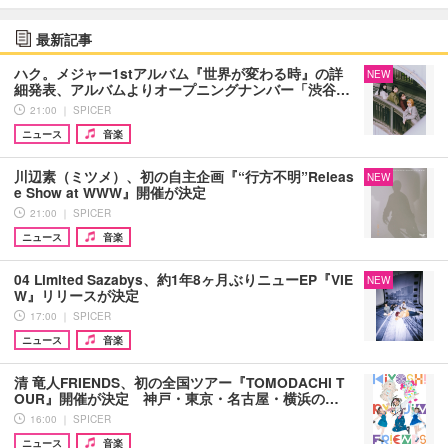
最新記事
ハク。メジャー1stアルバム『世界が変わる時』の詳
NEW
細発表、アルバムよりオープニングナンバー「渋谷…
21:00 ｜ SPICER
ニュース
音楽
川辺素（ミツメ）、初の自主企画『“行方不明”Releas
NEW
e Show at WWW』開催が決定
21:00 ｜ SPICER
ニュース
音楽
04 Limited Sazabys、約1年8ヶ月ぶりニューEP『VIE
NEW
W』リリースが決定
17:00 ｜ SPICER
ニュース
音楽
清 竜人FRIENDS、初の全国ツアー『TOMODACHI T
OUR』開催が決定 神戸・東京・名古屋・横浜の…
16:00 ｜ SPICER
ニュース
音楽