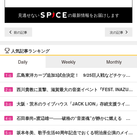
見逃せない
の最新情報をお届けします
前の記事
次の記事
人気記事ランキング
Daily
Weekly
Monthly
広島東洋カープ追加3試合決定！ 9/25巨人戦などチケッ…
1
位
西川貴教に直撃、滋賀最大の音楽イベント『FEST. INAZU…
2
位
大阪・茨木のライブハウス「JACK LION」存続支援ライ…
3
位
石田泰尚×渡辺雄一――破格の“音楽魂”が静かに燃える …
4
位
坂本冬美、歌手生活40周年記念でおくる明治座公演のメイ…
5
位