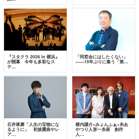
『スタクラ 2026 in 横浜』
「同窓会にはしたくない」
が開幕 今年も多彩なス
――15年ぶりに集う「第…
テ…
石井琢磨「人生の宝物にな
横内謙介×みょんふぁ×糸あ
るように」 初披露曲やレ
やつり人形一糸座 創作
ア…
人…