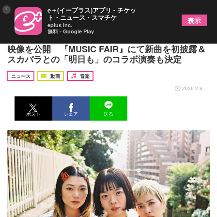
×
e＋(イープラス)アプリ - チケッ
ト・ニュース・スマチケ
表示
eplus inc.
無料 - Google Play
SHISHAMO、メンバーセレクトアルバムのTeaser
映像を公開 『MUSIC FAIR』にて新曲を初披露＆
スカパラとの「明日も」のコラボ演奏も決定
ニュース
動画
音楽
2026.2.6
ポスト
シェア
送る