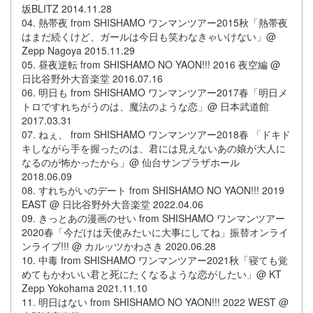
坂BLITZ 2014.11.28
04. 熱帯夜 from SHISHAMO ワンマンツアー2015秋「熱帯夜
はまだ続くけど、ガールは今日も笑わなきゃいけない」@
Zepp Nagoya 2015.11.29
05. 昼夜逆転 from SHISHAMO NO YAON!!! 2016 夜空編 @
日比谷野外大音楽堂 2016.07.16
06. 明日も from SHISHAMO ワンマンツアー2017春「明日メ
トロですれちがうのは、魔法のような恋」@ 日本武道館
2017.03.31
07. ねぇ、 from SHISHAMO ワンマンツアー2018春 「ドキド
キしながら手を握ったのは、君には見えないあの娘が大人に
なるのが怖かったから」@ 仙台サンプラザホール
2018.06.09
08. すれちがいのデート from SHISHAMO NO YAON!!! 2019
EAST @ 日比谷野外大音楽堂 2022.04.06
09. きっとあの漫画のせい from SHISHAMO ワンマンツアー
2020春「今だけは天使みたいに大事にしてね」振替オンライ
ンライブ!!! @ カルッツかわさき 2020.06.28
10. 中毒 from SHISHAMO ワンマンツアー2021秋「寝ても覚
めてもかわいい君と死にたくなるような恋がしたい」@ KT
Zepp Yokohama 2021.11.10
11. 明日はない from SHISHAMO NO YAON!!! 2022 WEST @