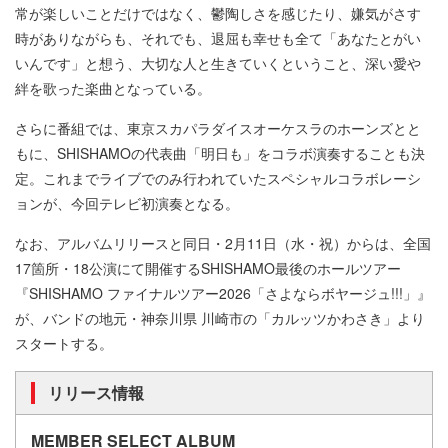
常が楽しいことだけではなく、鬱陶しさを感じたり、嫌気がさす
時がありながらも、それでも、退屈も幸せも全て「あなたとがい
いんです」と想う、大切な人と生きていくということ、深い愛や
絆を歌った楽曲となっている。
さらに番組では、東京スカパラダイスオーケスラのホーンズとと
もに、SHISHAMOの代表曲「明日も」をコラボ演奏することも決
定。これまでライブでのみ行われていたスペシャルコラボレーシ
ョンが、今回テレビ初演奏となる。
なお、アルバムリリースと同日・2月11日（水・祝）からは、全国
17箇所・18公演にて開催するSHISHAMO最後のホールツアー
『SHISHAMO ファイナルツアー2026「さよならボヤージュ!!!」』
が、バンドの地元・神奈川県 川崎市の「カルッツかわさき」より
スタートする。
リリース情報
MEMBER SELECT ALBUM