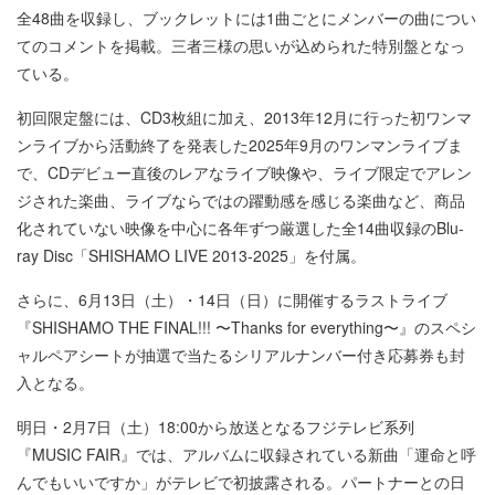
全48曲を収録し、ブックレットには1曲ごとにメンバーの曲につい
てのコメントを掲載。三者三様の思いが込められた特別盤となっ
ている。
初回限定盤には、CD3枚組に加え、2013年12月に行った初ワンマ
ンライブから活動終了を発表した2025年9月のワンマンライブま
で、CDデビュー直後のレアなライブ映像や、ライブ限定でアレン
ジされた楽曲、ライブならではの躍動感を感じる楽曲など、商品
化されていない映像を中心に各年ずつ厳選した全14曲収録のBlu-
ray Disc「SHISHAMO LIVE 2013-2025」を付属。
さらに、6月13日（土）・14日（日）に開催するラストライブ
『SHISHAMO THE FINAL!!! 〜Thanks for everything〜』のスペシ
ャルペアシートが抽選で当たるシリアルナンバー付き応募券も封
入となる。
明日・2月7日（土）18:00から放送となるフジテレビ系列
『MUSIC FAIR』では、アルバムに収録されている新曲「運命と呼
んでもいいですか」がテレビで初披露される。パートナーとの日