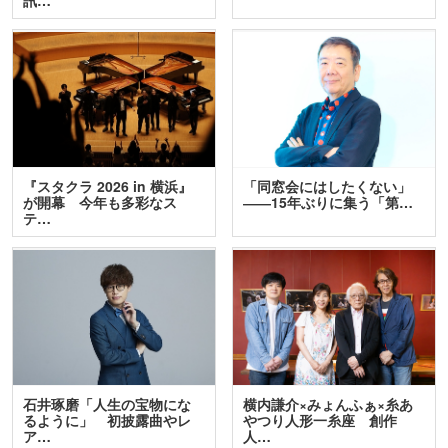
『スタクラ 2026 in 横浜』
「同窓会にはしたくない」
が開幕 今年も多彩なス
――15年ぶりに集う「第…
テ…
石井琢磨「人生の宝物にな
横内謙介×みょんふぁ×糸あ
るように」 初披露曲やレ
やつり人形一糸座 創作
ア…
人…