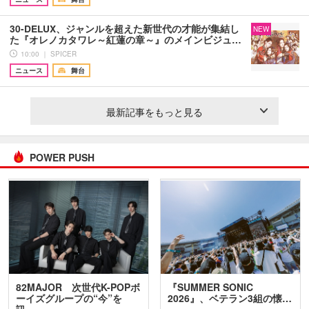
30-DELUX、ジャンルを超えた新世代の才能が集結し
NEW
た『オレノカタワレ～紅蓮の章～』のメインビジュ…
10:00 ｜ SPICER
ニュース
舞台
最新記事をもっと見る
POWER PUSH
82MAJOR 次世代K-POPボ
『SUMMER SONIC
ーイズグループの“今”を
2026』、ベテラン3組の懐…
訊…