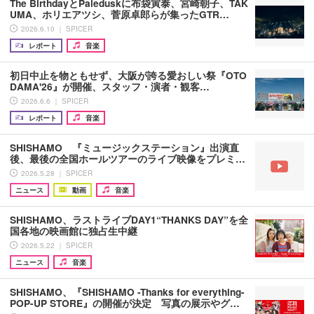
The BirthdayとPaleduskに布袋寅泰、宮崎朝子、TAK
UMA、ホリエアツシ、菅原卓郎らが集ったGTR…
2026.6.10 ｜ SPICER
レポート
音楽
初日中止を物ともせず、大阪が誇る愛おしい祭『OTO
DAMA'26』が開催、スタッフ・演者・観客…
2026.6.6 ｜ SPICER
レポート
音楽
SHISHAMO 『ミュージックステーション』出演直
後、最後の全国ホールツアーのライブ映像をプレミ…
2026.5.28 ｜ SPICER
ニュース
動画
音楽
SHISHAMO、ラストライブDAY1“THANKS DAY”を全
国各地の映画館に独占生中継
2026.5.22 ｜ SPICER
ニュース
音楽
SHISHAMO、『SHISHAMO -Thanks for everything-
POP-UP STORE』の開催が決定 写真の展示やグ…