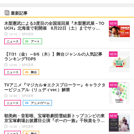
最新記事
木梨憲武による3度目の全国巡回展『木梨憲武展－TO
NEW
UCH』北海道で初開催 8月22日（土）までサッ…
12:10 ｜ SPICER
ニュース
アート
【7/31（金）～8/6（木）】舞台ジャンルの人気記事
NEW
ランキングTOP5
12:00 ｜ SPICER
ニュース
舞台
TVアニメ『マジカル★エクスプローラー』キャラクタ
NEW
ービジュアル（リュディver.）解禁
12:00 ｜ SPICER
ニュース
アニメ/ゲーム
朝美絢・音彩唯、宝塚歌劇団雪組新トップコンビの東
NEW
京宝塚劇場お披露目公演『ポーの一族』千秋楽をラ…
10:30 ｜ SPICER
ニュース
舞台