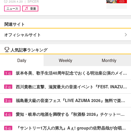
2026.4.20 ｜ SPICER
ニュース
音楽
関連サイト
オフィシャルサイト
人気記事ランキング
Daily
Weekly
Monthly
坂本冬美、歌手生活40周年記念でおくる明治座公演のメイ…
1
位
西川貴教に直撃、滋賀最大の音楽イベント『FEST. INAZU…
2
位
福島最大級の音楽フェス『LIVE AZUMA 2026』無料で楽…
3
位
愛知・岐阜の地酒を満喫する『秋酒祭 2026』チケット一…
4
位
『サントリー1万人の第九』Aぇ! groupの佐野晶哉が合唱…
5
位