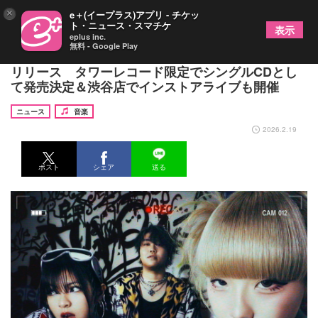
×
e＋(イープラス)アプリ - チケッ
ト・ニュース・スマチケ
表示
eplus inc.
無料 - Google Play
OddRe:、メジャーデビューシングル「Revival」を
リリース タワーレコード限定でシングルCDとし
て発売決定＆渋谷店でインストアライブも開催
ニュース
音楽
2026.2.19
ポスト
シェア
送る