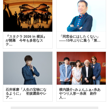
『スタクラ 2026 in 横浜』
「同窓会にはしたくない」
が開幕 今年も多彩なス
――15年ぶりに集う「第…
テ…
石井琢磨「人生の宝物にな
横内謙介×みょんふぁ×糸あ
るように」 初披露曲やレ
やつり人形一糸座 創作
ア…
人…