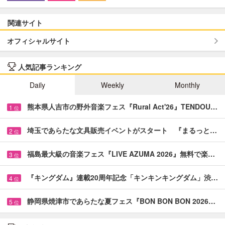
関連サイト
オフィシャルサイト
人気記事ランキング
Daily
Weekly
Monthly
熊本県人吉市の野外音楽フェス『Rural Act'26』TENDOU…
1
位
埼玉であらたな文具販売イベントがスタート 『まるっと…
2
位
福島最大級の音楽フェス『LIVE AZUMA 2026』無料で楽…
3
位
『キングダム』連載20周年記念「キンキンキングダム」渋…
4
位
静岡県焼津市であらたな夏フェス『BON BON BON 2026…
5
位