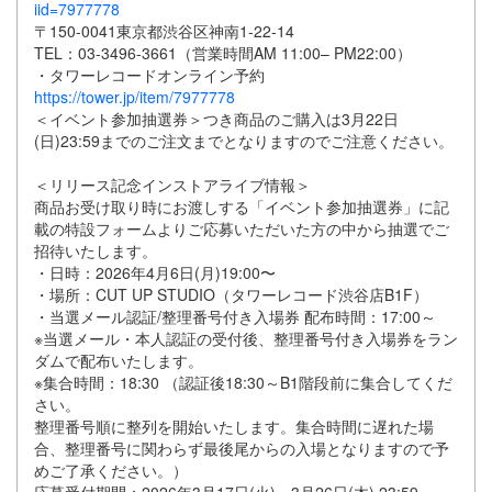
iid=7977778
〒150-0041東京都渋谷区神南1-22-14
TEL：03-3496-3661（営業時間AM 11:00– PM22:00）
・タワーレコードオンライン予約
https://tower.jp/item/7977778
＜イベント参加抽選券＞つき商品のご購入は3月22日
(日)23:59までのご注文までとなりますのでご注意ください。
＜リリース記念インストアライブ情報＞
商品お受け取り時にお渡しする「イベント参加抽選券」に記
載の特設フォームよりご応募いただいた方の中から抽選でご
招待いたします。
・日時：2026年4月6日(月)19:00〜
・場所：CUT UP STUDIO（タワーレコード渋谷店B1F）
・当選メール認証/整理番号付き入場券 配布時間：17:00～
※当選メール・本人認証の受付後、整理番号付き入場券をラン
ダムで配布いたします。
※集合時間：18:30 （認証後18:30～B1階段前に集合してくだ
さい。
整理番号順に整列を開始いたします。集合時間に遅れた場
合、整理番号に関わらず最後尾からの入場となりますので予
めご了承ください。）