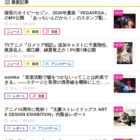
最新記事
猫背のネイビーセゾン、2026年夏曲「VEGAVEGA」
NEW
のMV公開 「あっちいんだから！」のスタンプ配…
20:00 ｜ SPICER
ニュース
動画
音楽
TVアニメ『ロメリア戦記』追加キャストに千葉翔也、
NEW
梶原岳人、堀江瞬、綿貫竜之介！PV第1弾公開
20:00 ｜ SPICER
ニュース
動画
アニメ/ゲーム
sumika 「音楽活動で嘘をつかないってことは約束で
NEW
きる」――ステージと客席の境界線を曖昧にした、…
19:00 ｜ SPICER
レポート
音楽
アニメ10周年に乾杯！『文豪ストレイドッグス ART
NEW
& DESIGN EXHIBITION』内覧会レポート
19:00 ｜ SPICER
レポート
アニメ/ゲーム