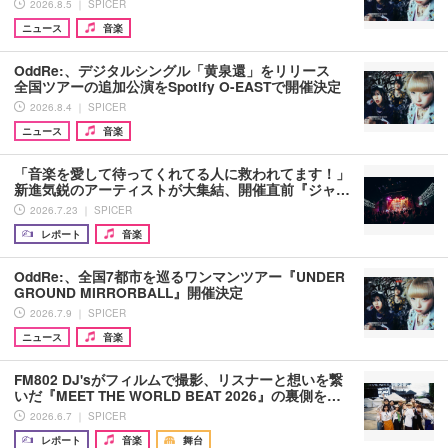
2026.8.5 ｜ SPICER
ニュース
音楽
OddRe:、デジタルシングル「黄泉還」をリリース
全国ツアーの追加公演をSpotify O-EASTで開催決定
2026.8.4 ｜ SPICER
ニュース
音楽
「音楽を愛して待ってくれてる人に救われてます！」
新進気鋭のアーティストが大集結、開催直前『ジャ…
2026.7.23 ｜ SPICER
レポート
音楽
OddRe:、全国7都市を巡るワンマンツアー『UNDER
GROUND MIRRORBALL』開催決定
2026.7.9 ｜ SPICER
ニュース
音楽
FM802 DJ'sがフィルムで撮影、リスナーと想いを繋
いだ『MEET THE WORLD BEAT 2026』の裏側を…
2026.6.7 ｜ SPICER
レポート
音楽
舞台