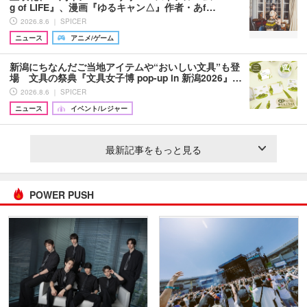
g of LIFE』、漫画『ゆるキャン△』作者・あf…
2026.8.6 ｜ SPICER
ニュース
アニメ/ゲーム
新潟にちなんだご当地アイテムや“おいしい文具”も登
場 文具の祭典『文具女子博 pop-up in 新潟2026』…
2026.8.6 ｜ SPICER
ニュース
イベント/レジャー
最新記事をもっと見る
POWER PUSH