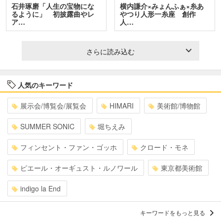
石井琢磨「人生の宝物にな
横内謙介×みょんふぁ×糸あ
るように」 初披露曲やレ
やつり人形一糸座 創作
ア…
人…
さらに読み込む
人気のキーワード
展示会/博覧会/展覧会
HIMARI
美術館/博物館
SUMMER SONIC
堀ちえみ
フィンセント・ファン・ゴッホ
クロード・モネ
ピエール・オーギュスト・ルノワール
東京都美術館
indigo la End
キーワードをもっと見る