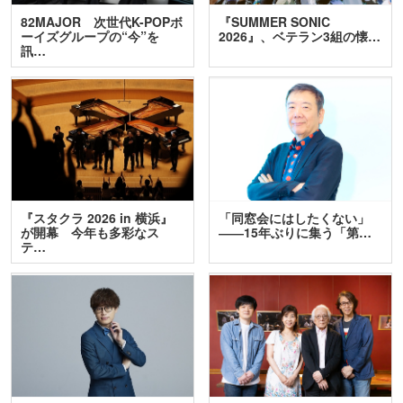
82MAJOR 次世代K-POPボ
『SUMMER SONIC
ーイズグループの“今”を
2026』、ベテラン3組の懐…
訊…
『スタクラ 2026 in 横浜』
「同窓会にはしたくない」
が開幕 今年も多彩なス
――15年ぶりに集う「第…
テ…