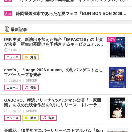
位
静岡県焼津市であらたな夏フェス『BON BON BON 2026…
5
位
最新記事
IMP.主演、新演出を加えた舞台『IMPACT26』の上演
NEW
が決定 新生の幕開けを予感させるキービジュアル…
04:00 ｜ SPICER
ニュース
舞台
chef’s、『utage 2026 autumn』の対バンゲストとし
てパーカーズを発表
2026.8.6 ｜ SPICER
ニュース
音楽
GADORO、横浜アリーナでのワンマン公演『一家団
欒』を収めた映像作品を9月にリリース トレーラ…
2026.8.6 ｜ SPICER
ニュース
動画
音楽
亜咲花、10周年アニバーサリーベストアルバム『Son