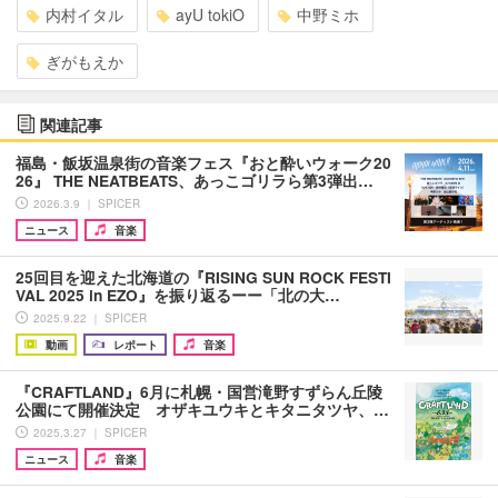
内村イタル
ayU tokiO
中野ミホ
ぎがもえか
関連記事
福島・飯坂温泉街の音楽フェス『おと酔いウォーク20
26』 THE NEATBEATS、あっこゴリラら第3弾出…
2026.3.9 ｜ SPICER
ニュース
音楽
25回目を迎えた北海道の『RISING SUN ROCK FESTI
VAL 2025 in EZO』を振り返るーー「北の大…
2025.9.22 ｜ SPICER
動画
レポート
音楽
『CRAFTLAND』6月に札幌・国営滝野すずらん丘陵
公園にて開催決定 オザキユウキとキタニタツヤ、…
2025.3.27 ｜ SPICER
ニュース
音楽