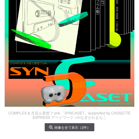
COMPLEX & 月見ル君想フ pre.「SYNCASET」supported by CASSETTE
EXPRESS アートワーク =やなぎさわまちこ
画像を全て表示（2件）