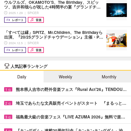
ウルフルズ、OKAMOTO’S、The Birthday、スピッ
ツ、吉井和哉らが祝した4時間半の宴『グランドチ…
2025.1.29 ｜ SPICER
レポート
音楽
「すべては縁」SPITZ、Mr.Children、The Birthdayら
出演、『20/25グランドチャウデーション』主催・P…
2024.12.5 ｜ SPICER
レポート
音楽
人気記事ランキング
Daily
Weekly
Monthly
熊本県人吉市の野外音楽フェス『Rural Act'26』TENDOU…
1
位
埼玉であらたな文具販売イベントがスタート 『まるっと…
2
位
福島最大級の音楽フェス『LIVE AZUMA 2026』無料で楽…
3
位
『キングダム』連載20周年記念「キンキンキングダム」渋…
4