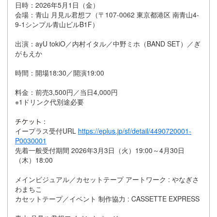
日時：2026年5月1日（金）
会場：青山 月見ル君想フ（〒107-0062 東京都港区 南青山4-
9-1シンプル青山ビルB1F）
出演：ayU tokiO／内村イタル／中野ミホ（BAND SET）／ぎ
がもえか
時間：開場18:30／開演19:00
料金：前売3,500円／当日4,000円
※1ドリンク代別途必要
：
イープラス受付URL
https://eplus.jp/sf/detail/4490720001-
P0030001
先着一般受付期間 2026年3月3日（火）19:00～4月30日
（木）18:00
メインビジュアル／カセットテープ アートワーク : やなぎさ
わまちこ
カセットテープ／イベント 制作協力 : CASSETTE EXPRESS