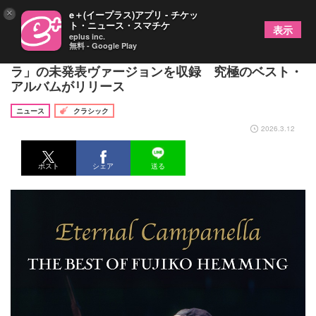
×
e＋(イープラス)アプリ - チケッ
ト・ニュース・スマチケ
表示
eplus inc.
無料 - Google Play
フジコ・ヘミング、代名詞的名曲「ラ・カンパネ
ラ」の未発表ヴァージョンを収録 究極のベスト・
アルバムがリリース
ニュース
クラシック
2026.3.12
ポスト
シェア
送る