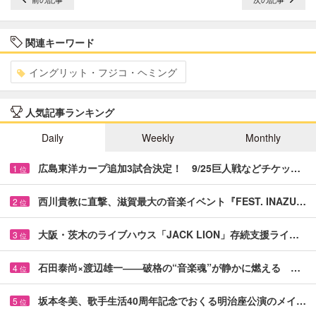
関連キーワード
イングリット・フジコ・ヘミング
人気記事ランキング
Daily
Weekly
Monthly
広島東洋カープ追加3試合決定！ 9/25巨人戦などチケッ…
1
位
西川貴教に直撃、滋賀最大の音楽イベント『FEST. INAZU…
2
位
大阪・茨木のライブハウス「JACK LION」存続支援ライ…
3
位
石田泰尚×渡辺雄一――破格の“音楽魂”が静かに燃える …
4
位
坂本冬美、歌手生活40周年記念でおくる明治座公演のメイ…
5
位