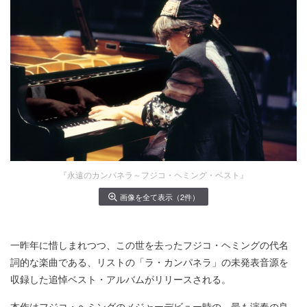
『永遠のカンパネラ～フジコ・ヘミング・ベスト』
画像を全て表示（2件）
一昨年に惜しまれつつ、この世を去ったフジコ・ヘミングの代名
詞的な楽曲である、リストの「ラ・カンパネラ」の未発表音源を
収録した追悼ベスト・アルバムがリリースされる。
本作はフジコ・ヘミングのメジャーデビュー時の、最も演奏の良