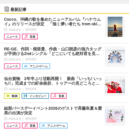
最新記事
Cocco、沖縄の歌を集めたニューアルバム『ハナウム
イ』のリリースが決定 「強く儚い者たち from oki…
2026.8.8 ｜ SPICER
ニュース
音楽
RE-GE、作詞・畑亜貴、作曲・山口朗彦の強力タッグ
が手掛ける2ndシングル「どこにいても絶対君を見…
2026.8.8 ｜ SPICER
ニュース
アニメ/ゲーム
仙台貨物 2年半ぶり活動再開！ 新曲「いっち! いっ
ち!!」完成までの紆余曲折、トゥアーの見どころと…
2026.8.8 ｜ SPICER
動画
インタビュー
音楽
結那バースデーイベント2026のゲストで斉藤朱夏＆愛
美の出演が決定
2026.8.8 ｜ SPICER
ニュース
音楽
アニメ/ゲーム