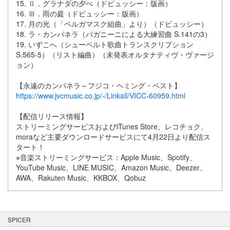
15. Ⅱ．グラナダの夕べ（ドビュッシー：版画）
16. Ⅲ．雨の庭（ドビュッシー：版画）
17. 月の光（「ベルガマスク組曲」より）（ドビュッシー）
18. ラ・カンパネラ（パガニーニによる大練習曲 S.141の3）
19. いずこへ（シューベルト歌曲トランスクリプション
S.565-5）（リスト編曲）（未発表オルタナティヴ・ヴァージ
ョン）
【永遠のカンパネラ～フジコ・ヘミング・ベスト】
https://www.jvcmusic.co.jp/-/Linkall/VICC-60959.html
【配信リリース情報】
ストリーミングサービスおよびiTunes Store、レコチョク、
moraなど主要ダウンロードサービスにて4月22日より配信ス
タート！
※音楽ストリーミングサービス：Apple Music、Spotify、
YouTube Music、LINE MUSIC、Amazon Music、Deezer、
AWA、Rakuten Music、KKBOX、Qobuz
SPICER