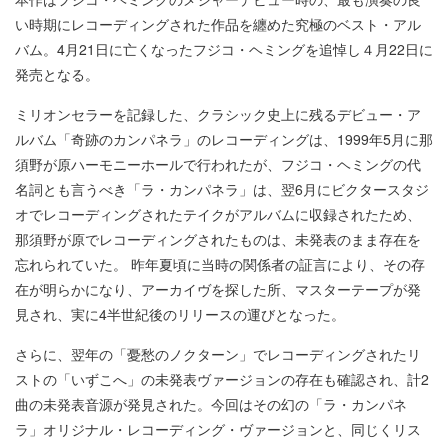
い時期にレコーディングされた作品を纏めた究極のベスト・アル
バム。4月21日に亡くなったフジコ・ヘミングを追悼し４月22日に
発売となる。
ミリオンセラーを記録した、クラシック史上に残るデビュー・ア
ルバム「奇跡のカンパネラ」のレコーディングは、1999年5月に那
須野が原ハーモニーホールで行われたが、フジコ・ヘミングの代
名詞とも言うべき「ラ・カンパネラ」は、翌6月にビクタースタジ
オでレコーディングされたテイクがアルバムに収録されたため、
那須野が原でレコーディングされたものは、未発表のまま存在を
忘れられていた。 昨年夏頃に当時の関係者の証言により、その存
在が明らかになり、アーカイヴを探した所、マスターテープが発
見され、実に4半世紀後のリリースの運びとなった。
さらに、翌年の「憂愁のノクターン」でレコーディングされたリ
ストの「いずこへ」の未発表ヴァージョンの存在も確認され、計2
曲の未発表音源が発見された。今回はその幻の「ラ・カンパネ
ラ」オリジナル・レコーディング・ヴァージョンと、同じくリス