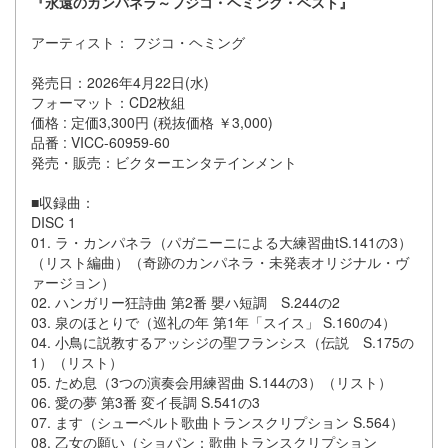
『永遠のカンパネラ～フジコ・ヘミング・ベスト』
アーティスト： フジコ・ヘミング
発売日：2026年4月22日(水)
フォーマット：CD2枚組
価格 : 定価3,300円 (税抜価格 ￥3,000)
品番 : VICC-60959-60
発売・販売：ビクターエンタテインメント
■収録曲：
DISC 1
01. ラ・カンパネラ（パガニーニによる大練習曲tS.141の3）
（リスト編曲）（奇跡のカンパネラ・未発表オリジナル・ヴ
ァージョン）
02. ハンガリー狂詩曲 第2番 嬰ハ短調 S.244の2
03. 泉のほとりで（巡礼の年 第1年「スイス」 S.160の4）
04. 小鳥に説教するアッシジの聖フランシス（伝説 S.175の
1）（リスト）
05. ため息（3つの演奏会用練習曲 S.144の3）（リスト）
06. 愛の夢 第3番 変イ長調 S.541の3
07. ます（シューベルト歌曲トランスクリプション S.564）
08. 乙女の願い（ショパン：歌曲トランスクリプション