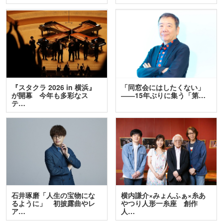
『スタクラ 2026 in 横浜』
「同窓会にはしたくない」
が開幕 今年も多彩なス
――15年ぶりに集う「第…
テ…
石井琢磨「人生の宝物にな
横内謙介×みょんふぁ×糸あ
るように」 初披露曲やレ
やつり人形一糸座 創作
ア…
人…