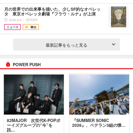
月の世界での出来事を描いた、少しSF的なオペレッ
タ 東京オペレッタ劇場『フラウ・ルナ』が上演
2026.8.8 ｜ SPICER
ニュース
舞台
最新記事をもっと見る
POWER PUSH
82MAJOR 次世代K-POPボ
『SUMMER SONIC
ーイズグループの“今”を
2026』、ベテラン3組の懐…
訊…