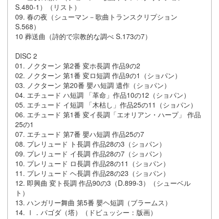
S.480-1）（リスト）
09. 春の夜（シューマン－歌曲トランスクリプション
S.568）
10 葬送曲（詩的で宗教的な調べ S.173の7）
DISC 2
01. ノクターン 第2番 変ホ長調 作品9の2
02. ノクターン 第1番 変ロ短調 作品9の1（ショパン）
03. ノクターン 第20番 嬰ハ短調 遺作（ショパン）
04. エチュード ハ短調 「革命」作品10の12（ショパン）
05. エチュード イ短調 「木枯し」作品25の11（ショパン）
06. エチュード 第1番 変イ長調「エオリアン・ハープ」 作品
25の1
07. エチュード 第7番 嬰ハ短調 作品25の7
08. プレリュード ト長調 作品28の3（ショパン）
09. プレリュード イ長調 作品28の7（ショパン）
10. プレリュード ロ長調 作品28の11（ショパン）
11. プレリュード ヘ長調 作品28の23（ショパン）
12. 即興曲 変ト長調 作品90の3（D.899-3）（シューベル
ト）
13. ハンガリー舞曲 第5番 嬰ヘ短調（ブラームス）
14. Ⅰ．パゴダ（塔）（ドビュッシー：版画）