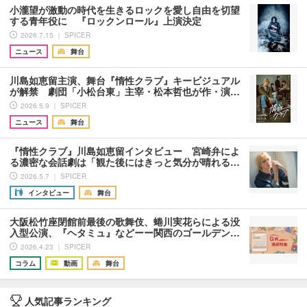
小瀧望が激動の時代を生きるロックを愛し自由を切望
する青年役に 『ロックンロール』上演決定
2026.7.15 ｜ SPICER
ニュース
舞台
川島如恵留主演、舞台『惰性クラブ』キービジュアル
が解禁 劇団「小松台東」主宰・松本哲也が作・演…
2026.5.9 ｜ SPICER
ニュース
舞台
『惰性クラブ』川島如恵留インタビュー 宮崎弁によ
る濃密な会話劇は「観た後にはきっと気分が晴れる…
2026.5.7 ｜ SPICER
インタビュー
舞台
大阪松竹座閉館前最後の歌舞伎、蜷川実花らによる没
入型公演、『ヘタミュ』などーー関西のゴールデン…
2026.4.23 ｜ SPICER
コラム
動画
舞台
人気記事ランキング