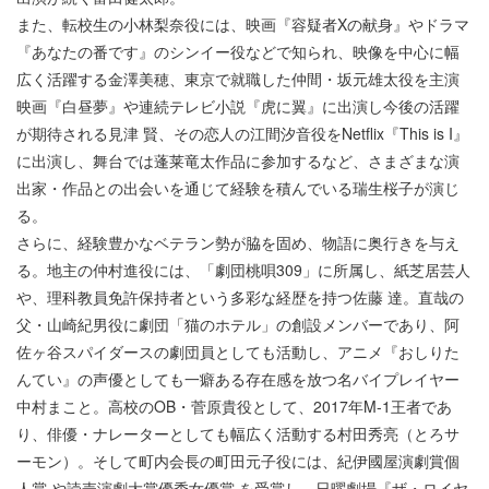
また、転校生の小林梨奈役には、映画『容疑者Xの献身』やドラマ
『あなたの番です』のシンイー役などで知られ、映像を中心に幅
広く活躍する金澤美穂、東京で就職した仲間・坂元雄太役を主演
映画『白昼夢』や連続テレビ小説『虎に翼』に出演し今後の活躍
が期待される見津 賢、その恋人の江間汐音役をNetflix『This is I』
に出演し、舞台では蓬莱竜太作品に参加するなど、さまざまな演
出家・作品との出会いを通じて経験を積んでいる瑞生桜子が演じ
る。
さらに、経験豊かなベテラン勢が脇を固め、物語に奥行きを与え
る。地主の仲村進役には、「劇団桃唄309」に所属し、紙芝居芸人
や、理科教員免許保持者という多彩な経歴を持つ佐藤 達。直哉の
父・山崎紀男役に劇団「猫のホテル」の創設メンバーであり、阿
佐ヶ谷スパイダースの劇団員としても活動し、アニメ『おしりた
んてい』の声優としても一癖ある存在感を放つ名バイプレイヤー
中村まこと。高校のOB・菅原貴役として、2017年M-1王者であ
り、俳優・ナレーターとしても幅広く活動する村田秀亮（とろサ
ーモン）。そして町内会長の町田元子役には、紀伊國屋演劇賞個
人賞 や読売演劇大賞優秀女優賞 を受賞し、日曜劇場『ザ・ロイヤ