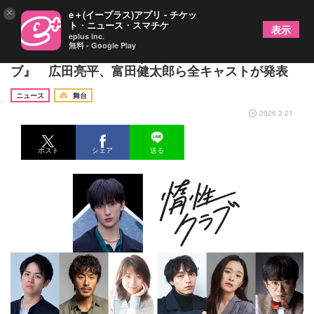
×
e＋(イープラス)アプリ - チケッ
ト・ニュース・スマチケ
表示
eplus inc.
無料 - Google Play
川島如恵留（Travis Japan）主演の舞台『惰性クラ
ブ』 広田亮平、富田健太郎ら全キャストが発表
ニュース
舞台
2026.3.21
ポスト
シェア
送る