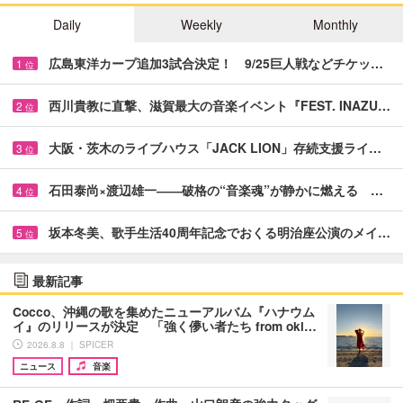
Daily
Weekly
Monthly
広島東洋カープ追加3試合決定！ 9/25巨人戦などチケッ…
1
位
西川貴教に直撃、滋賀最大の音楽イベント『FEST. INAZU…
2
位
大阪・茨木のライブハウス「JACK LION」存続支援ライ…
3
位
石田泰尚×渡辺雄一――破格の“音楽魂”が静かに燃える …
4
位
坂本冬美、歌手生活40周年記念でおくる明治座公演のメイ…
5
位
最新記事
Cocco、沖縄の歌を集めたニューアルバム『ハナウム
イ』のリリースが決定 「強く儚い者たち from oki…
2026.8.8 ｜ SPICER
ニュース
音楽