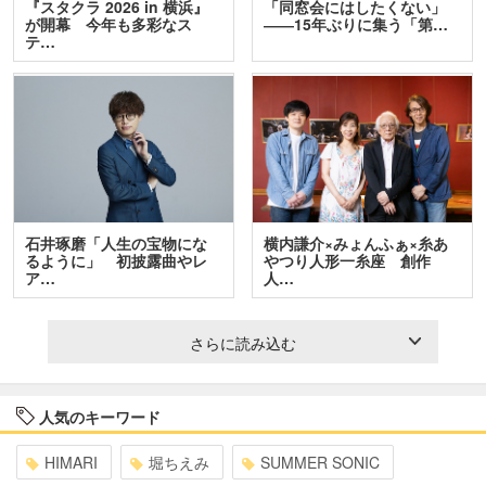
『スタクラ 2026 in 横浜』
「同窓会にはしたくない」
が開幕 今年も多彩なス
――15年ぶりに集う「第…
テ…
石井琢磨「人生の宝物にな
横内謙介×みょんふぁ×糸あ
るように」 初披露曲やレ
やつり人形一糸座 創作
ア…
人…
さらに読み込む
人気のキーワード
HIMARI
堀ちえみ
SUMMER SONIC