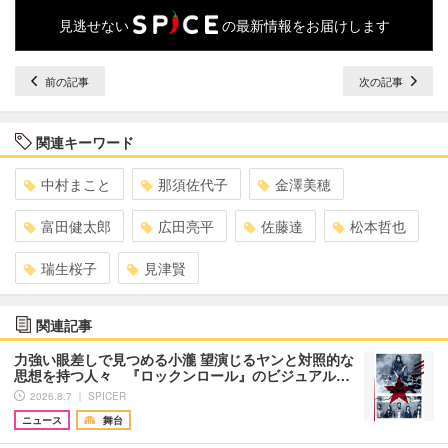
見逃せない
の最新情報をお届けします
前の記事
次の記事
関連キーワード
中村まこと
那須佐代子
金澤美穂
富田健太郎
広田亮平
佐藤達
松本哲也
瑞生桜子
見津賢
関連記事
力強い眼差しで見つめる小瀧 望演じるヤンと対照的な
思想を持つ人々 『ロックンロール』のビジュアル…
2026.8.7 ｜ SPICER
ニュース
舞台