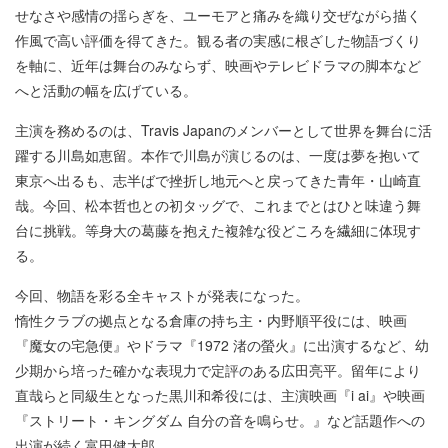
せなさや感情の揺らぎを、ユーモアと痛みを織り交ぜながら描く
作風で高い評価を得てきた。観る者の実感に根ざした物語づくり
を軸に、近年は舞台のみならず、映画やテレビドラマの脚本など
へと活動の幅を広げている。
主演を務めるのは、Travis Japanのメンバーとして世界を舞台に活
躍する川島如恵留。本作で川島が演じるのは、一度は夢を抱いて
東京へ出るも、志半ばで挫折し地元へと戻ってきた青年・山崎直
哉。今回、松本哲也との初タッグで、これまでとはひと味違う舞
台に挑戦。等身大の葛藤を抱えた複雑な役どころを繊細に体現す
る。
今回、物語を彩る全キャストが発表になった。
惰性クラブの拠点となる倉庫の持ち主・内野順平役には、映画
『魔女の宅急便』やドラマ『1972 渚の螢火』に出演するなど、幼
少期から培った確かな表現力で定評のある広田亮平。留年により
直哉らと同級生となった黒川和希役には、主演映画『i ai』や映画
『ストリート・キングダム 自分の音を鳴らせ。』など話題作への
出演が続く富田健太郎。