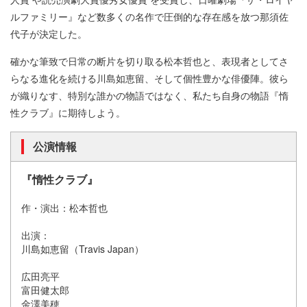
ルファミリー』など数多くの名作で圧倒的な存在感を放つ那須佐
代子が決定した。
確かな筆致で日常の断片を切り取る松本哲也と、表現者としてさ
らなる進化を続ける川島如恵留、そして個性豊かな俳優陣。彼ら
が織りなす、特別な誰かの物語ではなく、私たち自身の物語『惰
性クラブ』に期待しよう。
公演情報
『惰性クラブ』
作・演出：松本哲也
出演：
川島如恵留（Travis Japan）
広田亮平
富田健太郎
金澤美穂