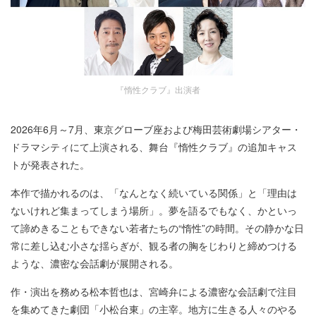
『惰性クラブ』出演者
2026年6月～7月、東京グローブ座および梅田芸術劇場シアター・
ドラマシティにて上演される、舞台『惰性クラブ』の追加キャス
トが発表された。
本作で描かれるのは、「なんとなく続いている関係」と「理由は
ないけれど集まってしまう場所」。夢を語るでもなく、かといっ
て諦めきることもできない若者たちの“惰性”の時間。その静かな日
常に差し込む小さな揺らぎが、観る者の胸をじわりと締めつける
ような、濃密な会話劇が展開される。
作・演出を務める松本哲也は、宮崎弁による濃密な会話劇で注目
を集めてきた劇団「小松台東」の主宰。地方に生きる人々のやる