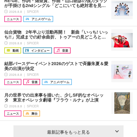
RE-GE、作詞・畑亜貴、作曲・山口朗彦の強力タッグ
が手掛ける2ndシングル「どこにいても絶対君を見…
2026.8.8 ｜ SPICER
ニュース
アニメ/ゲーム
仙台貨物 2年半ぶり活動再開！ 新曲「いっち! いっ
ち!!」完成までの紆余曲折、トゥアーの見どころと…
2026.8.8 ｜ SPICER
動画
インタビュー
音楽
結那バースデーイベント2026のゲストで斉藤朱夏＆愛
美の出演が決定
2026.8.8 ｜ SPICER
ニュース
音楽
アニメ/ゲーム
月の世界での出来事を描いた、少しSF的なオペレッ
タ 東京オペレッタ劇場『フラウ・ルナ』が上演
2026.8.8 ｜ SPICER
ニュース
舞台
最新記事をもっと見る