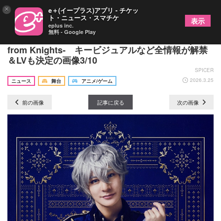
×
e＋(イープラス)アプリ - チケッ
ト・ニュース・スマチケ
表示
eplus inc.
無料 - Google Play
『あんさんぶるスターズ！THE STAGE』-Requiem
from Knights- キービジュアルなど全情報が解禁
＆LVも決定の画像3/10
SPICER
2026.3.25
ニュース
舞台
アニメ/ゲーム
前の画像
記事に戻る
次の画像