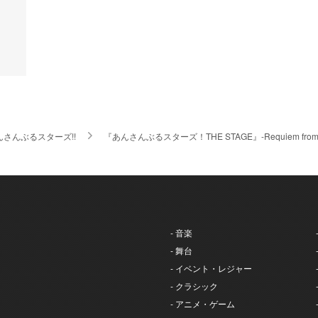
んさんぶるスターズ!!
『あんさんぶるスターズ！THE STAGE』-Requiem f
- 音楽
- 舞台
- イベント・レジャー
- クラシック
- アニメ・ゲーム