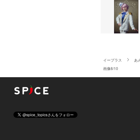
イープラス
あ
画像8/10