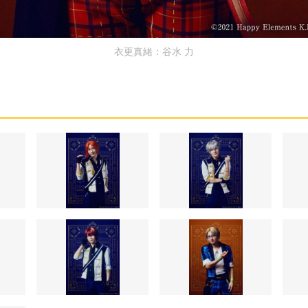
衣更真緒：谷水 力