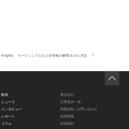
rom Knights- キービジュアルなど全情報が解禁＆LVも決定
- 動画
運営会社
- ニュース
記事提供一覧
- インタビュー
掲載依頼 / お問い合わせ
- レポート
採用情報
- コラム
利用規約