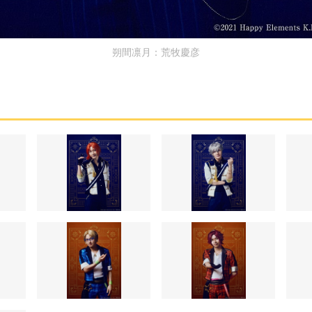
朔間凛月：荒牧慶彦