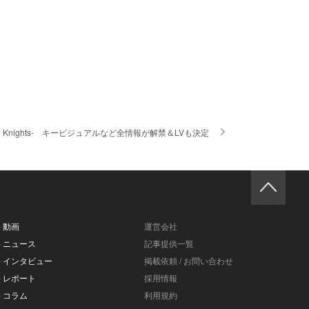
rom Knights- キービジュアルなど全情報が解禁＆LVも決定
- 動画
運営会社
- ニュース
記事提供一覧
- インタビュー
掲載依頼 / お問い合わせ
- レポート
採用情報
- コラム
利用規約