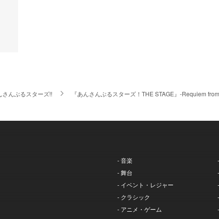
んさんぶるスターズ!!
『あんさんぶるスターズ！THE STAGE』-Requiem f
- 音楽
- 舞台
- イベント・レジャー
- クラシック
- アニメ・ゲーム