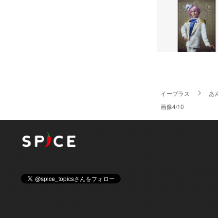
イープラス
あ
画像4/10