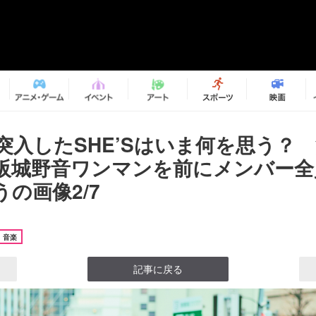
に突入したSHE’Sはいま何を思う？
阪城野音ワンマンを前にメンバー全
の画像2/7
音楽
記事に戻る