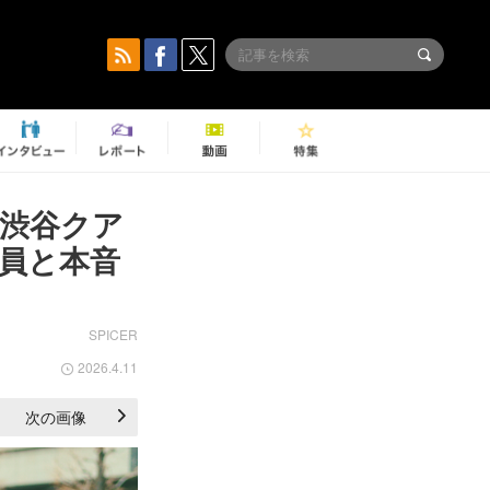
 渋谷クア
員と本音
SPICER
2026.4.11
次の画像