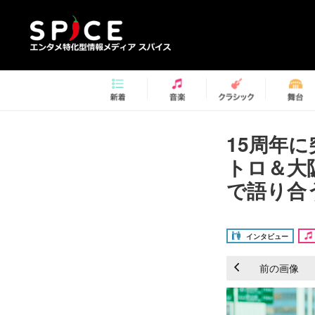
15周年
トロ＆大
で語り合う
インタビュー
前の画像