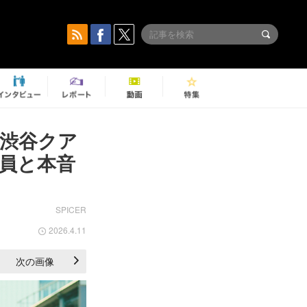
 渋谷クア
員と本音
SPICER
2026.4.11
次の画像