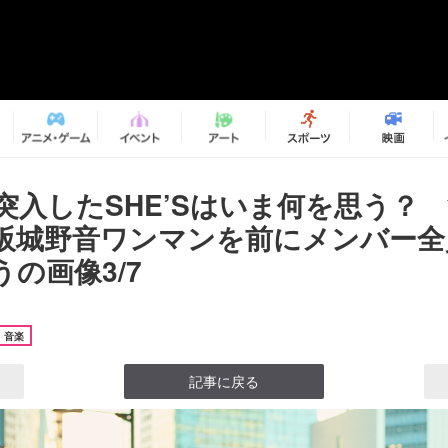
に突入したSHE’Sはいま何を思う？
阪城野音ワンマンを前にメンバー全
の画像3/7
音楽
記事に戻る