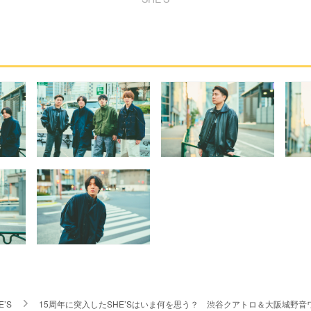
E’S
15周年に突入したSHE’Sはいま何を思う？ 渋谷クアトロ＆大阪城野