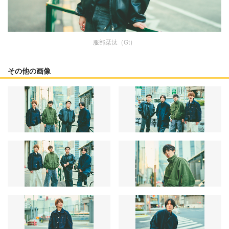
服部栞汰（Gt）
その他の画像