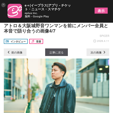
×
e＋(イープラス)アプリ - チケッ
ト・ニュース・スマチケ
表示
eplus inc.
無料 - Google Play
15周年に突入したSHE’Sはいま何を思う？ 渋谷ク
アトロ＆大阪城野音ワンマンを前にメンバー全員と
本音で語り合うの画像4/7
SPICER
2026.4.11
インタビュー
音楽
前の画像
記事に戻る
次の画像