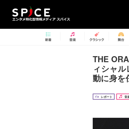
THE O
ィシャル
動に身を
レポート
音