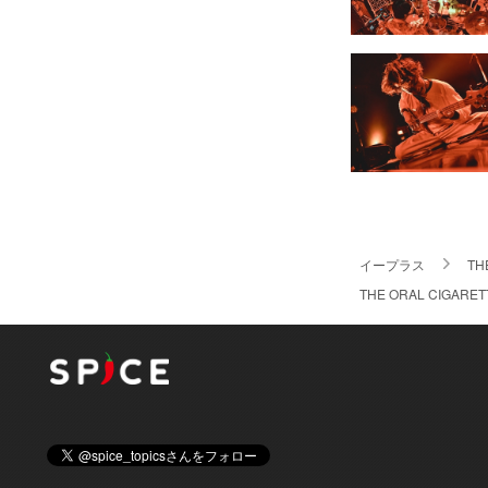
イープラス
TH
THE ORAL C