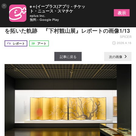
×
e＋(イープラス)アプリ - チケッ
ト・ニュース・スマチケ
表示
eplus inc.
無料 - Google Play
今こそ、この巨匠と出会い直す。近代日本画の未来
を拓いた軌跡 『下村観山展』レポートの画像1/13
SPICER
2026.4.16
レポート
アート
記事に戻る
次の画像