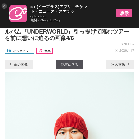
×
e＋(イープラス)アプリ - チケッ
ト・ニュース・スマチケ
表示
eplus inc.
無料 - Google Play
ピノキオピー、混沌とした世界の核心をつく7thア
ルバム『UNDERWORLD』引っ提げて臨むツアー
を前に想いに迫るの画像4/6
SPICER+
2026.4.17
インタビュー
音楽
前の画像
記事に戻る
次の画像