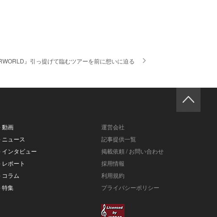
RWORLD』引っ提げて臨むツアーを前に想いに迫る
- 動画
運営会社
- ニュース
記事提供一覧
- インタビュー
掲載依頼 / お問い合わせ
- レポート
採用情報
- コラム
利用規約
- 特集
プライバシーポリシー