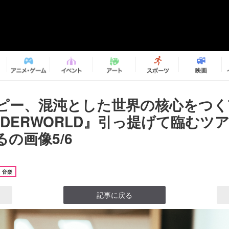
ピー、混沌とした世界の核心をつく7
NDERWORLD』引っ提げて臨むツ
の画像5/6
音楽
記事に戻る