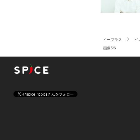
イープラス
ピ
画像5/6