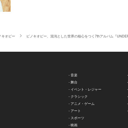
ノキオピー
ピノキオピー、混沌とした世界の核心をつく7thアルバム『UNDE
- 音楽
- 舞台
- イベント・レジャー
- クラシック
- アニメ・ゲーム
- アート
- スポーツ
- 映画