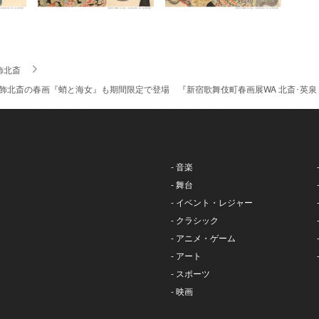
飾北斎
葛飾北斎の春画『蛸と海女』も期間限定で登場 『新宿歌舞伎町春画展WA 北斎･英泉
- 音楽
- 舞台
- イベント・レジャー
- クラシック
- アニメ・ゲーム
- アート
- スポーツ
- 映画