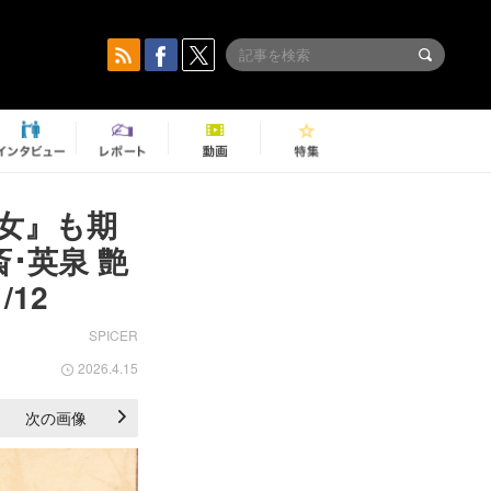
女』も期
･英泉 艶
12
SPICER
2026.4.15
次の画像