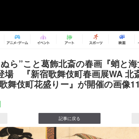
らぬら”こと葛飾北斎の春画『蛸と海
登場 『新宿歌舞伎町春画展WA 北斎
歌舞伎町花盛りー』が開催の画像11/
記事に戻る