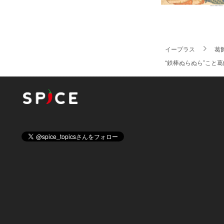
イープラス
葛
“鉄棒ぬらぬら”こと