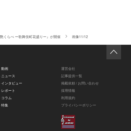
 艶くらべ ー歌舞伎町花盛りー』が開催
画像11/12
- 動画
運営会社
- ニュース
記事提供一覧
- インタビュー
掲載依頼 / お問い合わせ
- レポート
採用情報
- コラム
利用規約
- 特集
プライバシーポリシー