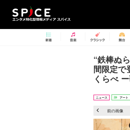
“鉄棒ぬ
間限定で
くらべ ー
ニュース
アート
前の画像