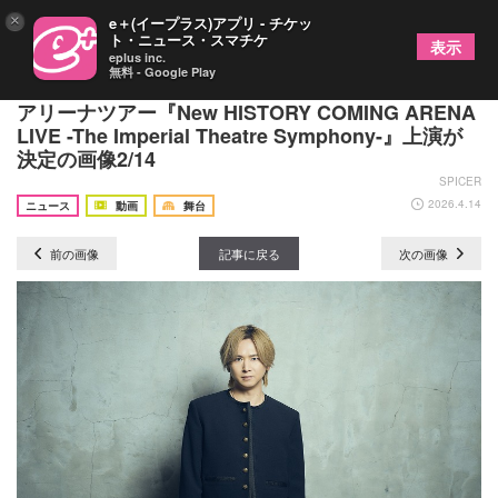
×
e＋(イープラス)アプリ - チケッ
ト・ニュース・スマチケ
表示
eplus inc.
無料 - Google Play
堂本光一＆井上芳雄出演、日本ミュージカル界初の
アリーナツアー『New HISTORY COMING ARENA
LIVE -The Imperial Theatre Symphony-』上演が
決定の画像2/14
SPICER
2026.4.14
ニュース
動画
舞台
前の画像
記事に戻る
次の画像