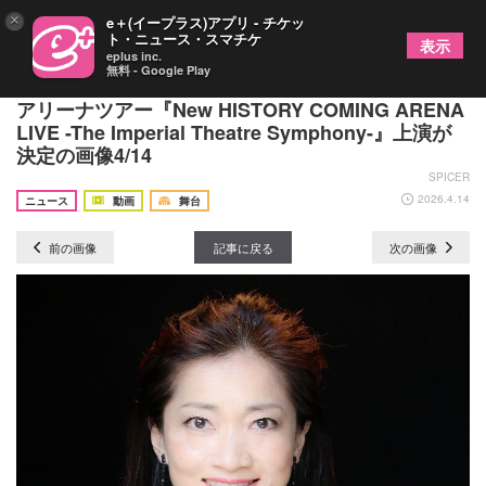
×
e＋(イープラス)アプリ - チケッ
ト・ニュース・スマチケ
表示
eplus inc.
無料 - Google Play
堂本光一＆井上芳雄出演、日本ミュージカル界初の
アリーナツアー『New HISTORY COMING ARENA
LIVE -The Imperial Theatre Symphony-』上演が
決定の画像4/14
SPICER
2026.4.14
ニュース
動画
舞台
前の画像
記事に戻る
次の画像