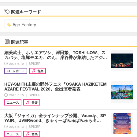
関連キーワード
Age Factory
関連記事
細美武士、ホリエアツシ、岸田繁、TOSHI-LOW、ス
カパラ、塩塚モエカ、のん、岸谷香が集結したアジ…
2026.6.10 ｜ SPICER
レポート
音楽
HEY-SMITH主催の野外フェス『OSAKA HAZIKETEM
AZARE FESTIVAL 2026』全出演者発表
2026.5.15 ｜ SPICER
ニュース
音楽
大阪『ジャイガ』全ラインナップ公開、Vaundy、SP
YAIR、UVERworld、きゃりーぱみゅぱみゅら出…
2026.5.13 ｜ SPICER
ニュース
音楽