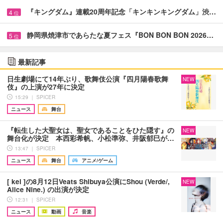
『キングダム』連載20周年記念「キンキンキングダム」渋…
4
位
静岡県焼津市であらたな夏フェス『BON BON BON 2026…
5
位
最新記事
日生劇場にて14年ぶり、歌舞伎公演『四月陽春歌舞
NEW
伎』の上演が27年に決定
15:29 ｜ SPICER
ニュース
舞台
『転生した大聖女は、聖女であることをひた隠す』の
NEW
舞台化が決定 本西彩希帆、小松準弥、井阪郁巳が…
13:47 ｜ SPICER
ニュース
舞台
アニメ/ゲーム
[ kei ]の8月12日Veats Shibuya公演にShou (Verde/,
NEW
Alice Nine.) の出演が決定
12:31 ｜ SPICER
ニュース
動画
音楽