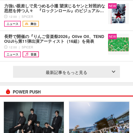
力強い眼差しで見つめる小瀧 望演じるヤンと対照的な
NEW
思想を持つ人々 『ロックンロール』のビジュアル…
12:00 ｜ SPICER
ニュース
舞台
長野で開催の『りんご音楽祭2026』Olive Oil、TEND
NEW
OUJIら第11弾出演アーティスト（16組）を発表
12:00 ｜ SPICER
ニュース
音楽
最新記事をもっと見る
POWER PUSH