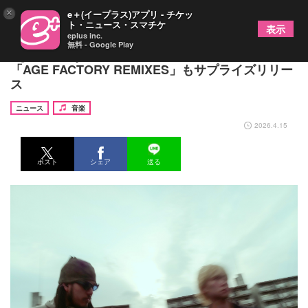
×
e＋(イープラス)アプリ - チケッ
ト・ニュース・スマチケ
表示
eplus inc.
無料 - Google Play
Age Factory「静脈/ERROR」配信開始、さらに
「AGE FACTORY REMIXES」もサプライズリリー
ス
ニュース
音楽
2026.4.15
ポスト
シェア
送る