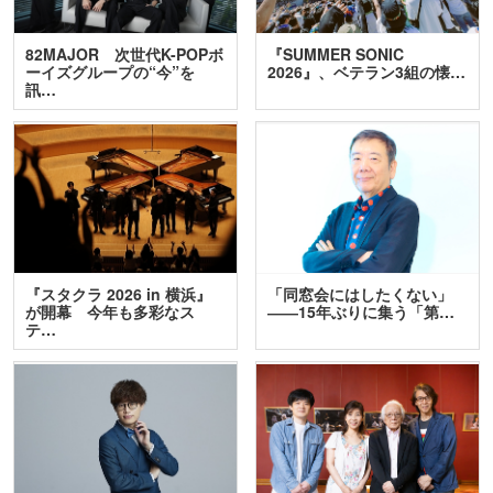
82MAJOR 次世代K-POPボ
『SUMMER SONIC
ーイズグループの“今”を
2026』、ベテラン3組の懐…
訊…
『スタクラ 2026 in 横浜』
「同窓会にはしたくない」
が開幕 今年も多彩なス
――15年ぶりに集う「第…
テ…