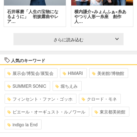
石井琢磨「人生の宝物にな
横内謙介×みょんふぁ×糸あ
るように」 初披露曲やレ
やつり人形一糸座 創作
ア…
人…
さらに読み込む
人気のキーワード
展示会/博覧会/展覧会
HIMARI
美術館/博物館
SUMMER SONIC
堀ちえみ
フィンセント・ファン・ゴッホ
クロード・モネ
ピエール・オーギュスト・ルノワール
東京都美術館
indigo la End