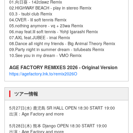
01.向日葵 - 142clawz Remix
02.HIGHWAY BEACH - play in stereo Remix
03.3 - tsubi club Remix
04.OVER - lil soft tennis Remix
05.nothing anymore - vq + 23wa Remix
06.may feat.lil soft tennis - Yohji Igarashi Remix
07.AXL feat.JUBEE - imai Remix
08.Dance all night my friends - Big Animal Theory Remix
09.Party night in summer dream - tofubeats Remix
10.See you in my dream - VMO Remix
AGE FACTORY REMIXES 2026 - Original Version
https://agefactory.lnk.to/remix2026O
ツアー情報
5月27日(水) 鹿児島 SR HALL OPEN 18:30 START 19:00
出演：Age Factory and more
5月28日(木) 熊本 Django OPEN 18:30 START 19:00
出演：Age Factory and more