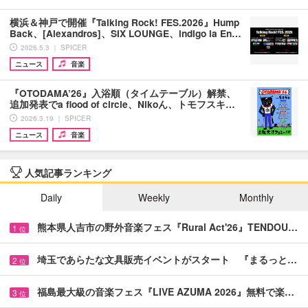
横浜＆神戸で開催『Talking Rock! FES.2026』Hump
Back、[Alexandros]、SIX LOUNGE、indigo la En…
2026.5.3 ｜ SPICER
ニュース
音楽
『OTODAMA’26』入浴順（タイムテーブル）解禁、
追加発表でa flood of circle、Nikoん、トモフスキ…
2026.3.19 ｜ SPICER
ニュース
音楽
人気記事ランキング
Daily
Weekly
Monthly
熊本県人吉市の野外音楽フェス『Rural Act'26』TENDOU…
1
位
埼玉であらたな文具販売イベントがスタート 『まるっと…
2
位
福島最大級の音楽フェス『LIVE AZUMA 2026』無料で楽…
3
位