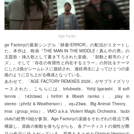
Age Factor
ge Factoryの最新シングル「静脈/ERROR」の配信がスタートし
た。本作は、映画『THE MAN IN THE MIDDLE / 真ん中の男』の
主題歌・挿入歌として書き下ろされた楽曲。「鼓動と都市のノイ
ズ」、そして「存在の有限性と内在するエラー」の対比をテーマ
にした2曲がシームレスに接続され、連続再生によってひとつの楽
曲のように立ち上がる構成となっている。
あわせて、「AGE FACTORY REMIXES 2026」がサプライズリリ
ースされた。こちらには、tofubeats、Yohji Igarashi、lil soft
tennis、142clawz（hirihiri & lilbesh ramko）、play in
stereo（phritz & Weatherson）、vq+23wa、Big Animal Theory、
imai（group_inou）、VMO a.k.a. Violent Magic Orchestra、tsubi
clubの総勢10組が参加。Age Factoryの楽曲をそれぞれの視点で再
構築し、原曲の衝動を保ちながらも、各アーティストの個性が際
立つ作品に仕上がっている。原曲をまとめたOriginal Versionの