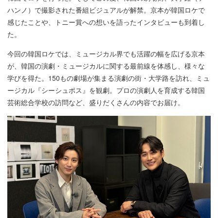
ハンノ）で撮影された番組ビジュアルが解禁。京本が韓国ロケで
感じたことや、トニー賞への想いを語ったインタビューも到着し
た。
今回の韓国ロケでは、ミュージカル界でも活躍の幅を広げる京本
が、韓国の演劇・ミュージカルに関する最前線を体感し、様々な
学びを得た。150もの劇場が集まる演劇の街・大学路を訪れ、ミュ
ージカル『シーシュポス』を観劇。プロの演劇人を育成する韓国
芸術総合学校の訪問など、盛りだくさんの内容でお届け。