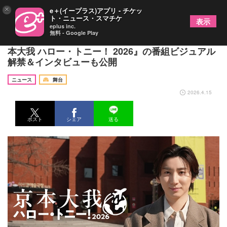
×
e＋(イープラス)アプリ - チケッ
ト・ニュース・スマチケ
表示
eplus inc.
無料 - Google Play
京本大我が韓国のミュージカル事情を深堀り 『京
本大我 ハロー・トニー！ 2026』の番組ビジュアル
解禁＆インタビューも公開
ニュース
舞台
2026.4.15
ポスト
シェア
送る