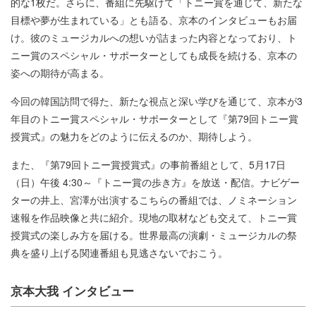
的な1枚だ。さらに、番組に先駆けて「トニー賞を通じて、新たな
目標や夢が生まれている」とも語る、京本のインタビューもお届
け。彼のミュージカルへの想いが詰まった内容となっており、ト
ニー賞のスペシャル・サポーターとしても成長を続ける、京本の
姿への期待が高まる。
今回の韓国訪問で得た、新たな視点と深い学びを通じて、京本が3
年目のトニー賞スペシャル・サポーターとして『第79回トニー賞
授賞式』の魅力をどのように伝えるのか、期待しよう。
また、『第79回トニー賞授賞式』の事前番組として、5月17日
（日）午後 4:30～『トニー賞の歩き方』を放送・配信。ナビゲー
ターの井上、宮澤が出演するこちらの番組では、ノミネーション
速報を作品映像と共に紹介。現地の取材なども交えて、トニー賞
授賞式の楽しみ方を届ける。世界最高の演劇・ミュージカルの祭
典を盛り上げる関連番組も見逃さないでおこう。
京本大我 インタビュー