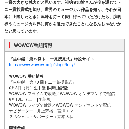
ー賞の大きな魅力だと思います。視聴者の皆さんが僕を通じてト
ニー賞授賞式を知り、世界のミュージカル作品を知り、それが日
本に上陸したときに興味を持って観に行っていただけたら、演劇
界やミュージカル界に何かを還元できたことになるんじゃないか
なと思っています。
WOWOW番組情報
『生中継！第79回トニー賞授賞式』特設サイト
https://www.wowow.co.jp/stage/tony/
WOWOW 番組情報
『生中継！第 79 回トニー賞授賞式』
6月8日（月）生中継 [同時通訳版]
WOWOW プライムで放送／WOWOW オンデマンドで配信
6月13日（土） [字幕版]
WOWOW ライブで放送／WOWOW オンデマンドで配信
ナビゲーター：井上芳雄、宮澤エマ
スペシャル・サポーター：京本大我
関連番組