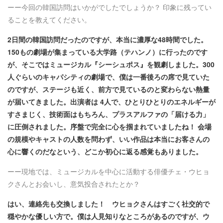
ーー今回の韓国訪問はいかがでしたでしょうか？ 印象に残ってい
ることを教えてください。
2日間の韓国訪問だったのですが、本当に濃厚な48時間でした。
150もの劇場が集まっている大学路（テハンノ）に行ったのです
が、そこではミュージカル『シーシュポス』を観劇しました。300
人ぐらいのキャパシティの劇場で、僕は一番後ろの席で見ていた
のですが、ステージも近く、前方で見ているのと変わらない熱量
が届いてきました。出演者は 4人で、ひとりひとりのエネルギーが
すさまじく、技術面はもちろん、プラスアルファの「届ける力」
に圧倒されました。序盤で完全に心を掴まれていましたね！ 会場
の規模やキャストの人数を問わず、いい作品は本当にお客さんの
心に響くのだなという、どこか初心に返る感覚もありました。
ーー現地では、ミュージカルを中心に活動する俳優チェ・ウヒョ
クさんとお会いし、意気投合されたとか？
はい、連絡先も交換しました！ ウヒョクさんはすごく社交的で
穏やかな優しい方で。僕は人見知りなところがあるのですが、ウ