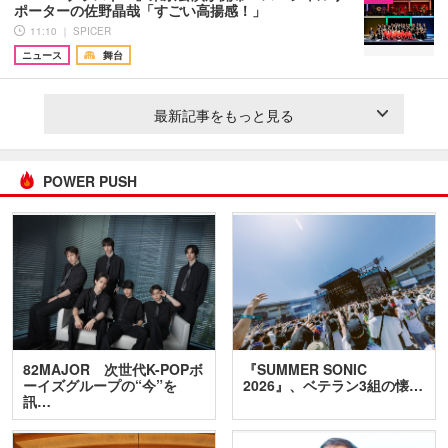
ポーターの佐野晶哉「すごい高揚感！」
11:10 ｜ SPICER
ニュース
舞台
最新記事をもっと見る
POWER PUSH
82MAJOR 次世代K-POPボ
『SUMMER SONIC
ーイズグループの“今”を
2026』、ベテラン3組の懐…
訊…