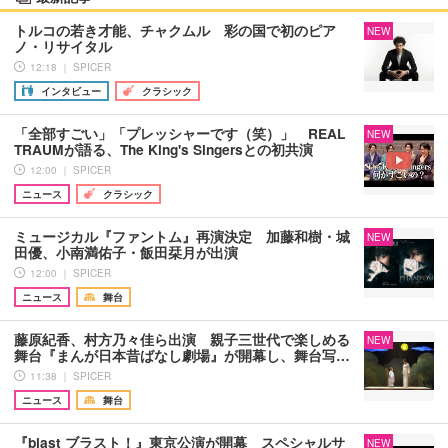
トルコの若き才能、チャクムル 彩の国で初のピア
NEW
ノ・リサイタル
12:18 ｜ SPICER
インタビュー
クラシック
「全部すごい」「プレッシャーです（笑）」 REAL
NEW
TRAUMが語る、The King's Singersとの初共演
12:00 ｜ SPICER
ニュース
クラシック
ミュージカル『ファントム』再演決定 加藤和樹・城
NEW
田優、小南満佑子・飯田栞月が出演
12:00 ｜ SPICER
ニュース
舞台
藤原紀香、村方乃々佳ら出演 親子三世代で楽しめる
NEW
舞台『まんが日本昔ばなし劇場』が開幕し、舞台写…
11:38 ｜ SPICER
ニュース
舞台
『blast ブラスト！』東京公演が開幕 スペシャルサ
NEW