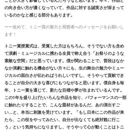
の向き合い方が濃くなっていて、作品に対する誠実さが深まって
いるのかなと感じる部分もあります。
ーー改めて、トニー賞の魅力と視聴者へのメッセージをお願いし
ます！
トニー賞授賞式は、受賞した方はもちろん、そうでない方も含め
て演劇・ミュージカルに携わる全員で称え合う「お祭りのような
素敵な空間」だと思っています。僕が関わることで、普段はなか
なか演劇に触れる機会がない方々にも、生の舞台の魅力やミュー
ジカルの面白さが伝わればうれしいですし、そうやって貢献でき
ることが自分の大きな喜びにもつながると思います。僕自身も毎
年、トニー賞を通じて、新たな目標や夢が生まれているんです。
この1年を盛り上げたいろんな作品を知り、パフォーマンスの一部
に触れたりすることで、こんな題材があるんだ、あの演出すご
い…と、本当に刺激を受けています。「もし日本にこの作品が来
たら、この役をやってみたい、自分が出なくても絶対観に行こ
う」という気持ちになりますし、そうやって心が動くことはトニ