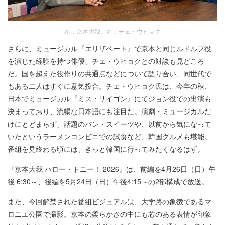
左：京本大我、右：チェ・ウヒョク
さらに、ミュージカル『エリザベート』で京本と同じルドルフ役
を演じた経験を持つ俳優、チェ・ウヒョクとの対談も見どころ
だ。国を超えた役作りの共通点などについて語り合い、同世代で
もある二人はすぐに意気投合。チェ・ウヒョク氏は、今年の秋、
日本でミュージカル『ミス・サイゴン』にてジョン役での出演も
決まっており、流暢な日本語にも注目だ。演劇・ミュージカルだ
けにとどまらず、話題のパン・スイーツや、以前から気になって
いたというラーメンコンビニでの試食など、韓国グルメも堪能。
番組を見終わる頃には、きっと韓国に行ってみたくなるはず。
『京本大我 ハロー・トニー！ 2026』は、前編を4月26日（日）午
後 6:30～、後編を5月24日（日）午後4:15～の2部構成で放送。
また、今回解禁された番組ビジュアルは、大学路の象徴であるマ
ロニエ公園で撮影。京本の柔らかさの中にも芯のある表情が印象