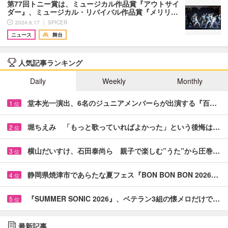
第77回トニー賞は、ミュージカル作品賞『アウトサイ
ダー』、ミュージカル・リバイバル作品賞『メリリ…
2024.6.17 ｜ SPICER
ニュース
舞台
人気記事ランキング
Daily
Weekly
Monthly
堂本光一演出、6名のジュニアメンバーらが出演する『百…
1
位
堀ちえみ 「もっと歌っていればよかった」という後悔は…
2
位
横山だいすけ、石田泰尚ら 親子で楽しむ”うた”から圧巻…
3
位
静岡県焼津市であらたな夏フェス『BON BON BON 2026…
4
位
『SUMMER SONIC 2026』、ベテラン3組の懐メロだけで…
5
位
最新記事