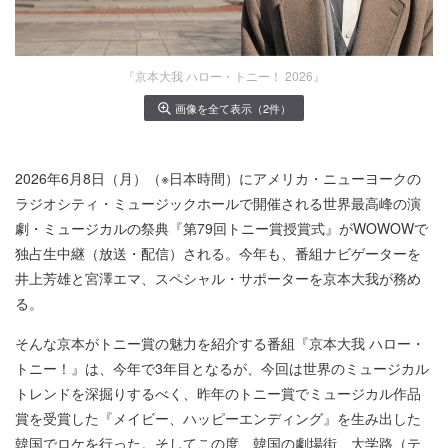
『京本大我 ハロー・トニー！ 2026』
画像を全て表示（2件）
2026年6月8日（月）（※日本時間）にアメリカ・ニューヨークの
ラジオシティ・ミュージックホールで開催される世界最高峰の演
劇・ミュージカルの祭典『第79回トニー賞授賞式』がWOWOWで
独占生中継（放送・配信）される。今年も、番組ナビゲーターを
井上芳雄と宮澤エマ、スペシャル・サポーターを京本大我が務め
る。
そんな京本がトニー賞の魅力を紹介する番組『京本大我 ハロー・
トニー！』は、今年で3年目となるが、今回は世界のミュージカル
トレンドを深掘りするべく、昨年のトニー賞でミュージカル作品
賞を受賞した『メイビー、ハッピーエンディング』を生み出した
韓国でロケを行った。そしてこの度、韓国の劇場街、大学路（テ