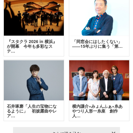
『スタクラ 2026 in 横浜』
「同窓会にはしたくない」
が開幕 今年も多彩なス
――15年ぶりに集う「第…
テ…
石井琢磨「人生の宝物にな
横内謙介×みょんふぁ×糸あ
るように」 初披露曲やレ
やつり人形一糸座 創作
ア…
人…