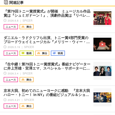
関連記事
『第79回トニー賞授賞式』が開催 ミュージカル作品
賞は『シュミガドーン！』、演劇作品賞は『リベレ…
2026.6.8 ｜ SPICER
ニュース
舞台
ダニエル・ラドクリフら出演、トニー賞4部門受賞の
ブロードウェイミュージカル『メリリー・ウィー・…
2026.5.19 ｜ SPICER
ニュース
動画
舞台
映画
『生中継！第79回トニー賞授賞式』番組ナビゲーター
に井上芳雄・宮澤エマ、スペシャル・サポーターに…
2026.3.4 ｜ SPICER
ニュース
舞台
京本大我、初めてのニューヨークに感動 『京本大我
ハロー・トニー！ in NY』の番組ビジュアル＆ショ…
2025.4.21 ｜ SPICER
ニュース
舞台