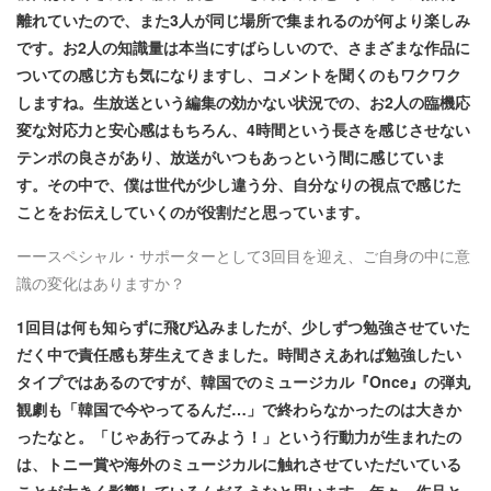
離れていたので、また3人が同じ場所で集まれるのが何より楽しみ
です。お2人の知識量は本当にすばらしいので、さまざまな作品に
ついての感じ方も気になりますし、コメントを聞くのもワクワク
しますね。生放送という編集の効かない状況での、お2人の臨機応
変な対応力と安心感はもちろん、4時間という長さを感じさせない
テンポの良さがあり、放送がいつもあっという間に感じていま
す。その中で、僕は世代が少し違う分、自分なりの視点で感じた
ことをお伝えしていくのが役割だと思っています。
ーースペシャル・サポーターとして3回目を迎え、ご自身の中に意
識の変化はありますか？
1回目は何も知らずに飛び込みましたが、少しずつ勉強させていた
だく中で責任感も芽生えてきました。時間さえあれば勉強したい
タイプではあるのですが、韓国でのミュージカル『Once』の弾丸
観劇も「韓国で今やってるんだ…」で終わらなかったのは大きか
ったなと。「じゃあ行ってみよう！」という行動力が生まれたの
は、トニー賞や海外のミュージカルに触れさせていただいている
ことが大きく影響しているんだろうなと思います。年々、作品と