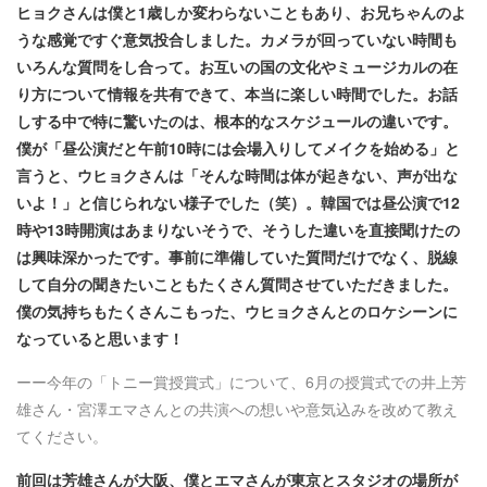
ヒョクさんは僕と1歳しか変わらないこともあり、お兄ちゃんのよ
うな感覚ですぐ意気投合しました。カメラが回っていない時間も
いろんな質問をし合って。お互いの国の文化やミュージカルの在
り方について情報を共有できて、本当に楽しい時間でした。お話
しする中で特に驚いたのは、根本的なスケジュールの違いです。
僕が「昼公演だと午前10時には会場入りしてメイクを始める」と
言うと、ウヒョクさんは「そんな時間は体が起きない、声が出な
いよ！」と信じられない様子でした（笑）。韓国では昼公演で12
時や13時開演はあまりないそうで、そうした違いを直接聞けたの
は興味深かったです。事前に準備していた質問だけでなく、脱線
して自分の聞きたいこともたくさん質問させていただきました。
僕の気持ちもたくさんこもった、ウヒョクさんとのロケシーンに
なっていると思います！
ーー今年の「トニー賞授賞式」について、6月の授賞式での井上芳
雄さん・宮澤エマさんとの共演への想いや意気込みを改めて教え
てください。
前回は芳雄さんが大阪、僕とエマさんが東京とスタジオの場所が