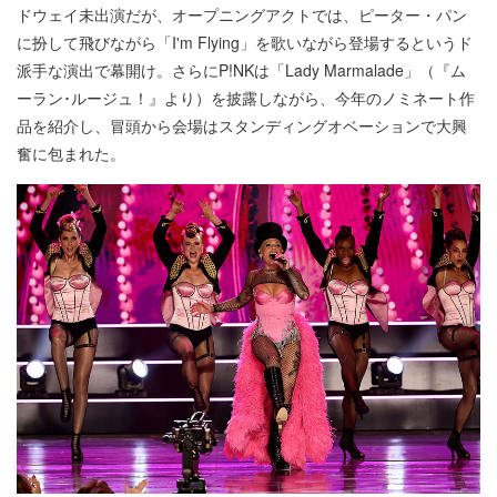
ドウェイ未出演だが、オープニングアクトでは、ピーター・パン
に扮して飛びながら「I'm Flying」を歌いながら登場するというド
派手な演出で幕開け。さらにP!NKは「Lady Marmalade」（『ム
ーラン･ルージュ！』より）を披露しながら、今年のノミネート作
品を紹介し、冒頭から会場はスタンディングオベーションで大興
奮に包まれた。