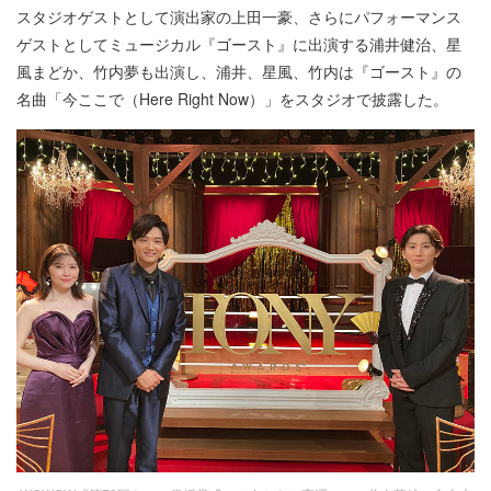
スタジオゲストとして演出家の上田一豪、さらにパフォーマンス
ゲストとしてミュージカル『ゴースト』に出演する浦井健治、星
風まどか、竹内夢も出演し、浦井、星風、竹内は『ゴースト』の
名曲「今ここで（Here Right Now）」をスタジオで披露した。