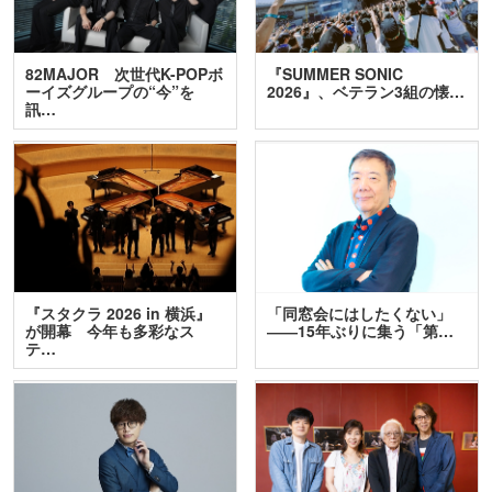
82MAJOR 次世代K-POPボ
『SUMMER SONIC
ーイズグループの“今”を
2026』、ベテラン3組の懐…
訊…
『スタクラ 2026 in 横浜』
「同窓会にはしたくない」
が開幕 今年も多彩なス
――15年ぶりに集う「第…
テ…