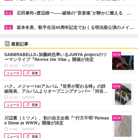
石田泰尚×渡辺雄一――破格の“音楽魂”が静かに燃える …
4
位
坂本冬美、歌手生活40周年記念でおくる明治座公演のメイ…
5
位
最新記事
SABBRABELLS×加藤純也率いるJUNYA projectのツ
NEW
ーマンライブ『Revive the Vibe.』開催が決定
22:00 ｜ SPICER
ニュース
音楽
ハク。メジャー1stアルバム『世界が変わる時』の詳
NEW
細発表、アルバムよりオープニングナンバー「渋谷…
21:00 ｜ SPICER
ニュース
音楽
川辺素（ミツメ）、初の自主企画『“行方不明”Releas
NEW
e Show at WWW』開催が決定
21:00 ｜ SPICER
ニュース
音楽