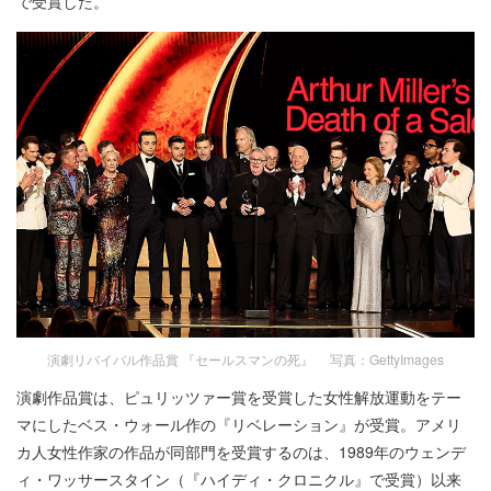
で受賞した。
演劇リバイバル作品賞 『セールスマンの死』 写真：GettyImages
演劇作品賞は、ピュリッツァー賞を受賞した女性解放運動をテー
マにしたベス・ウォール作の『リベレーション』が受賞。アメリ
カ人女性作家の作品が同部門を受賞するのは、1989年のウェンデ
ィ・ワッサースタイン（『ハイディ・クロニクル』で受賞）以来