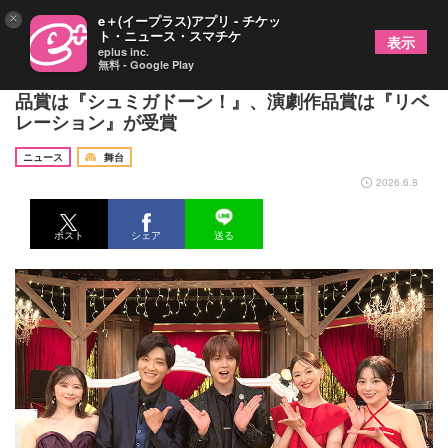
×
e＋(イープラス)アプリ - チケッ
ト・ニュース・スマチケ
表示
eplus inc.
無料 - Google Play
『第79回トニー賞授賞式』が開催 ミュージカル作
品賞は『シュミガドーン！』、演劇作品賞は『リベ
レーション』が受賞
ニュース
舞台
2026.6.8
ポスト
シェア
送る