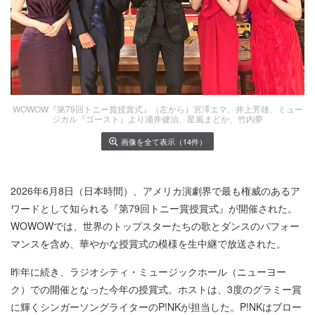
WOWOW『第79回トニー賞授賞式』（左から）宮澤エマ、井上芳雄、ミュー
ジカル『ゴースト』より浦井健治、星風まどか、竹内夢
画像を全て表示（14件）
2026年6月8日（日本時間）、アメリカ演劇界で最も権威のあるア
ワードとして知られる『第79回トニー賞授賞式』が開催された。
WOWOWでは、世界のトップスターたちの歌とダンスのパフォー
マンスを含め、華やかな授賞式の模様を生中継で放送された。
昨年に続き、ラジオシティ・ミュージックホール（ニューヨー
ク）での開催となった今年の授賞式。ホストは、3度のグラミー賞
に輝くシンガーソングライターのP!NKが担当した。P!NKはブロー