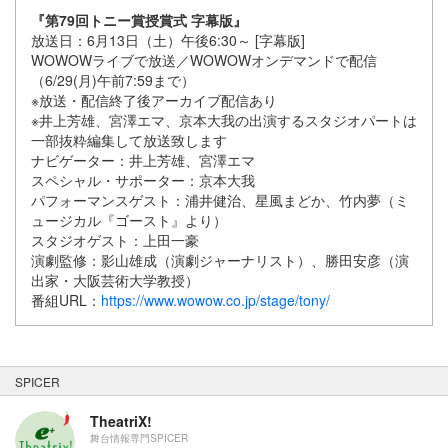
『第79回トニー賞授賞式 字幕版』
放送日：6月13日（土）午後6:30～ [字幕版]
WOWOWライブで放送／WOWOWオンデマンドで配信
（6/29(月)午前7:59まで）
※放送・配信終了後アーカイブ配信あり
※井上芳雄、宮澤エマ、京本大我の出演するスタジオパートは
一部抜粋編集して放送致します
ナビゲーター：井上芳雄、宮澤エマ
スペシャル・サポーター：京本大我
パフォーマンスゲスト：浦井健治、星風まどか、竹内夢（ミ
ュージカル『ゴースト』より）
スタジオゲスト：上田一豪
演劇監修：影山雄成（演劇ジャーナリスト）、勝田安彦（演
出家・大阪芸術大学教授）
番組URL：
https://www.wowow.co.jp/stage/tony/
SPICER
TheatriX!
舞台情報専門SPICER