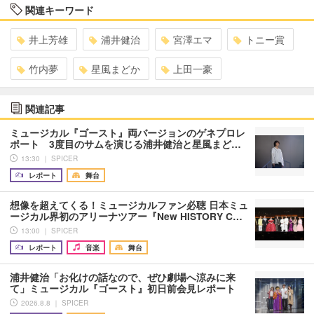
関連キーワード
井上芳雄
浦井健治
宮澤エマ
トニー賞
竹内夢
星風まどか
上田一豪
関連記事
ミュージカル『ゴースト』両バージョンのゲネプロレ
ポート 3度目のサムを演じる浦井健治と星風まど…
13:30 ｜ SPICER
レポート
舞台
想像を超えてくる！ミュージカルファン必聴 日本ミュ
ージカル界初のアリーナツアー『New HISTORY C…
13:00 ｜ SPICER
レポート
音楽
舞台
浦井健治「お化けの話なので、ぜひ劇場へ涼みに来
て」ミュージカル『ゴースト』初日前会見レポート
2026.8.8 ｜ SPICER