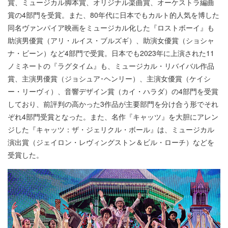
賞、ミュージカル脚本賞、オリジナル楽曲賞、オーケストラ編曲
賞の4部門を受賞。また、80年代に日本でもカルト的人気を博した
同名ヴァンパイア映画をミュージカル化した『ロストボーイ』も
助演男優賞（アリ・ルイス・ブルズギ）、助演女優賞（ショシャ
ナ・ビーン）など4部門で受賞。日本でも2023年に上演された11
ノミネートの『ラグタイム』も、ミュージカル・リバイバル作品
賞、主演男優賞（ジョシュア･ヘンリー）、主演女優賞（ケイシ
ー・リーヴィ）、音響デザイン賞（カイ・ハラダ）の4部門を受賞
しており、前評判の高かった3作品が主要部門を分け合う形でそれ
ぞれ4部門受賞となった。また、名作『キャッツ』を大胆にアレン
ジした『キャッツ：ザ・ジェリクル・ボール』は、ミュージカル
演出賞（ジェイロン・レヴィングストン＆ビル・ローチ）などを
受賞した。