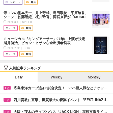
レポート
舞台
帝コンの堂本光一、井上芳雄、島田歌穂、平原綾香、
ソニン、佐藤隆紀、桜井玲香、岡宮来夢が『MUSIC…
2026.8.1 ｜ SPICER
ニュース
舞台
ミュージカル『キングアーサー』27年に上演が決定
浦井健治、ビョン・ヒサンら全出演者発表
2026.7.22 ｜ SPICER
ニュース
舞台
人気記事ランキング
Daily
Weekly
Monthly
広島東洋カープ追加3試合決定！ 9/25巨人戦などチケッ…
1
位
西川貴教に直撃、滋賀最大の音楽イベント『FEST. INAZU…
2
位
大阪・茨木のライブハウス「JACK LION」存続支援ライ…
3
位