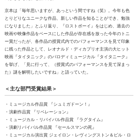
京本は「毎年思いますが、あっという間ですね（笑）。今年も色
とりどりなユニークな作品、新しい作品を知ることができ、勉強
になりました」とふり返り、『ロストボーイ』をはじめ、過去の
映画や映像作品をベースにした作品が存在感を放った今年のトニ
ー賞だったが、各作品の授賞式内でのパフォーマンスを見て印象
に残った作品として、レオナルド・ディカプリオ主演の大ヒット
映画『タイタニック』のパロディミュージカル『タイタニーク』
を挙げ、「見に行って、（授賞式のパフォーマンスを見て深まっ
た）謎を解明したいですね」と語っていた。
＜主な部門受賞結果＞
・ミュージカル作品賞 『シュミガドーン！』
・演劇作品賞 『リベレーション』
・ミュージカル・リバイバル作品賞 『ラグタイム』
・演劇リバイバル作品賞 『セールスマンの死』
・ミュージカル演出賞 ジェイロン・レヴィングストン＆ビル・ロ