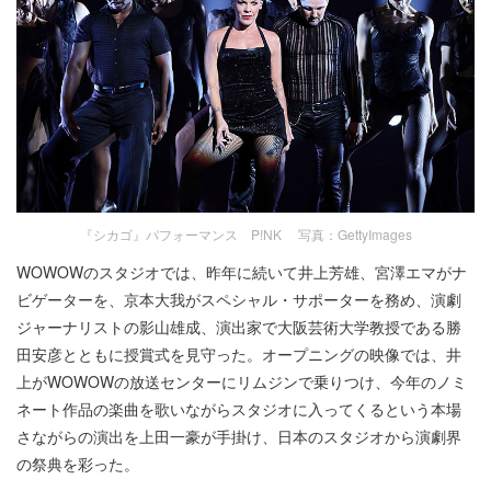
『シカゴ』パフォーマンス P!NK 写真：GettyImages
WOWOWのスタジオでは、昨年に続いて井上芳雄、宮澤エマがナ
ビゲーターを、京本大我がスペシャル・サポーターを務め、演劇
ジャーナリストの影山雄成、演出家で大阪芸術大学教授である勝
田安彦とともに授賞式を見守った。オープニングの映像では、井
上がWOWOWの放送センターにリムジンで乗りつけ、今年のノミ
ネート作品の楽曲を歌いながらスタジオに入ってくるという本場
さながらの演出を上田一豪が手掛け、日本のスタジオから演劇界
の祭典を彩った。