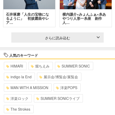
石井琢磨「人生の宝物にな
横内謙介×みょんふぁ×糸あ
るように」 初披露曲やレ
やつり人形一糸座 創作
ア…
人…
さらに読み込む
人気のキーワード
HIMARI
堀ちえみ
SUMMER SONIC
indigo la End
展示会/博覧会/展覧会
MAN WITH A MISSION
洋楽POPS
洋楽ロック
SUMMER SONICライブ
The Strokes