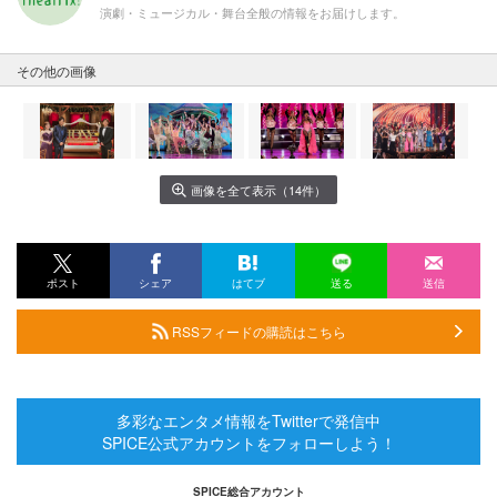
演劇・ミュージカル・舞台全般の情報をお届けします。
その他の画像
画像を全て表示（14件）
ポスト
シェア
はてブ
送る
送信
RSSフィードの購読はこちら
多彩なエンタメ情報をTwitterで発信中
SPICE公式アカウントをフォローしよう！
SPICE総合アカウント