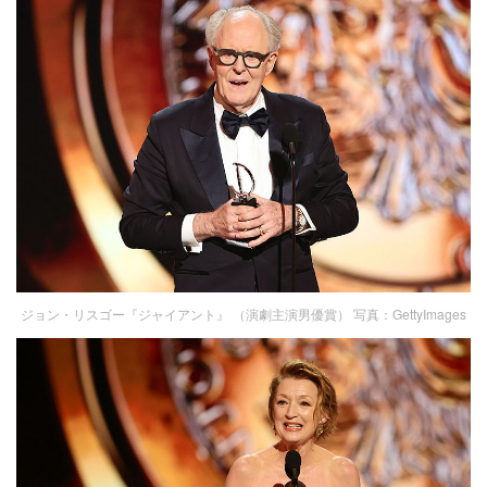
ジョン・リスゴー『ジャイアント』 （演劇主演男優賞） 写真：GettyImages