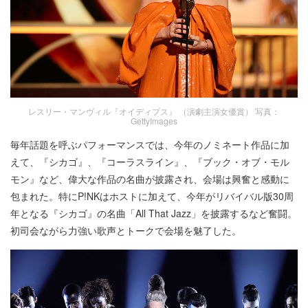
レスリー・マンヴィル『オイディプス』 （演劇主演女優賞） 写真：
GettyImages
毎年話題を呼ぶパフォーマンスでは、今年のノミネート作品に加
えて、『シカゴ』、『コーラスライン』、『ブック・オブ・モル
モン』など、偉大な作品の名曲が披露され、会場は興奮と感動に
包まれた。特にP!NKはホストに加えて、今年がリバイバル版30周
年となる『シカゴ』の名曲「All That Jazz」を披露するなど奮闘。
初司会ながら力強い歌声とトークで会場を魅了した。