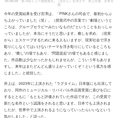
WOWOW『第79回トニー賞授賞式』（左から）宮澤エマ、井上芳雄、京本大
我
今年の受賞結果を受け宮澤は、「P!NKさんの司会で、最初からぶ
ち上がっていました（笑）。（授賞式中の言葉で）“劇場というと
ころは、グループセラピーみたいなものだ”ということをおっしゃ
っていましたが、本当にそうだと思います。癒しを求め、（現実
から）エスケープするために来る人もいますが、現実社会で浮き
彫りにしなくてはいけないテーマを浮き彫りにしているところも
あり、“癒し”の場でもあり、“問題提起”の場でもあると感じまし
た。作品数は少なかったかもしれませんが、こういう年もありま
すし、来年はまたどんどん盛り上がっていくぞ！という底力を感
じました」と総括した。
井上は、2023年に上演された『ラグタイム』日本版にも出演して
おり、同作のミュージカル・リバイバル作品賞受賞に喜びを口に
するとともに「もともと評価されていた作品ですが、この受賞で
新たな名作という認識をされると思います。日本でも上演されま
したが、世界中で上演されるようになっていったらいいなという
気がしました」と語った。