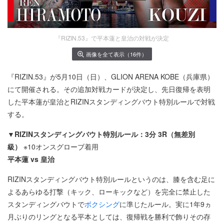
『RIZIN.53』で平本蓮と皇治の対戦が決定
画像を全て表示（16件）
『RIZIN.53』が5月10日（日）、GLION ARENA KOBE（兵庫県）
にて開催される。その追加対戦カードが決定し、先日復帰を表明
した平本蓮が皇治とRIZINスタンディングバウト特別ルールで対戦
する。
▼RIZINスタンディングバウト特別ルール：3分 3R（無差別
級）
※10オンスグローブ着用
平本蓮 vs 皇治
RIZINスタンディングバウト特別ルールというのは、膝を含む足に
よるあらゆる打撃（キック、ローキックなど）を完全に禁止した
スタンディングバウトで
ボクシング
に準じたルール。実に1年9ヵ
月ぶりのリングとなる平本としては、復帰戦を勝利で飾りその存