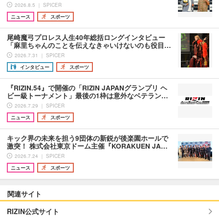
2026.8.5 ｜ SPICER
ニュース
スポーツ
尾崎魔弓プロレス人生40年総括ロングインタビュー
「麻里ちゃんのことを伝えなきゃいけないのも役目…
2026.7.31 ｜ SPICER
インタビュー
スポーツ
『RIZIN.54』で開催の「RIZIN JAPANグランプリ ヘ
ビー級トーナメント」最後の1枠は意外なベテラン…
2026.7.29 ｜ SPICER
ニュース
スポーツ
キック界の未来を担う9団体の新鋭が後楽園ホールで
激突！ 株式会社東京ドーム主催『KORAKUEN JA…
2026.7.24 ｜ SPICER
ニュース
スポーツ
関連サイト
RIZIN公式サイト