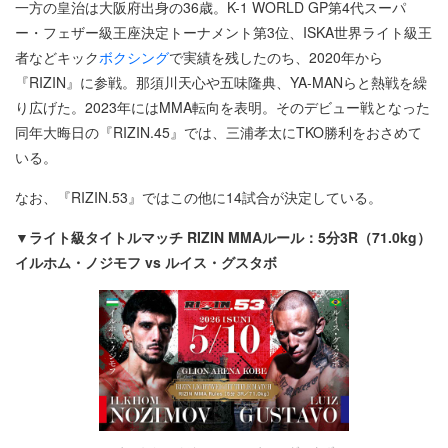
一方の皇治は大阪府出身の36歳。K-1 WORLD GP第4代スーパ
ー・フェザー級王座決定トーナメント第3位、ISKA世界ライト級王
者などキック
ボクシング
で実績を残したのち、2020年から
『RIZIN』に参戦。那須川天心や五味隆典、YA-MANらと熱戦を繰
り広げた。2023年にはMMA転向を表明。そのデビュー戦となった
同年大晦日の『RIZIN.45』では、三浦孝太にTKO勝利をおさめて
いる。
なお、『RIZIN.53』ではこの他に14試合が決定している。
▼ライト級タイトルマッチ RIZIN MMAルール：5分3R（71.0kg）
イルホム・ノジモフ vs ルイス・グスタボ