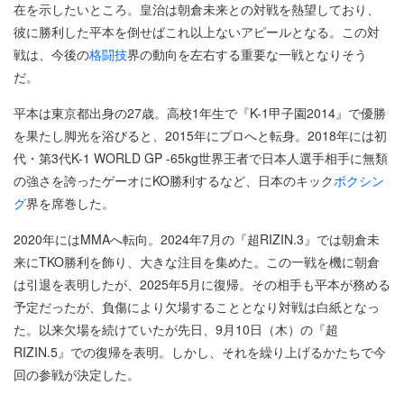
在を示したいところ。皇治は朝倉未来との対戦を熱望しており、
彼に勝利した平本を倒せばこれ以上ないアピールとなる。この対
戦は、今後の
格闘技
界の動向を左右する重要な一戦となりそう
だ。
平本は東京都出身の27歳。高校1年生で『K-1甲子園2014』で優勝
を果たし脚光を浴びると、2015年にプロへと転身。2018年には初
代・第3代K-1 WORLD GP -65kg世界王者で日本人選手相手に無類
の強さを誇ったゲーオにKO勝利するなど、日本のキック
ボクシン
グ
界を席巻した。
2020年にはMMAへ転向。2024年7月の『超RIZIN.3』では朝倉未
来にTKO勝利を飾り、大きな注目を集めた。この一戦を機に朝倉
は引退を表明したが、2025年5月に復帰。その相手も平本が務める
予定だったが、負傷により欠場することとなり対戦は白紙となっ
た。以来欠場を続けていたが先日、9月10日（木）の『超
RIZIN.5』での復帰を表明。しかし、それを繰り上げるかたちで今
回の参戦が決定した。