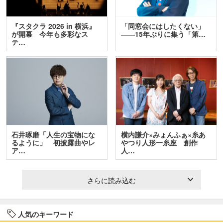
『スタクラ 2026 in 横浜』
「同窓会にはしたくない」
が開幕 今年も多彩なス
――15年ぶりに集う「第…
テ…
石井琢磨「人生の宝物にな
横内謙介×みょんふぁ×糸あ
るように」 初披露曲やレ
やつり人形一糸座 創作
ア…
人…
さらに読み込む
人気のキーワード