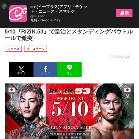
×
e＋(イープラス)アプリ - チケッ
ト・ニュース・スマチケ
表示
eplus inc.
無料 - Google Play
平本蓮が緊急参戦で1年9ヵ月ぶりリングに！
5/10『RIZIN.53』で皇治とスタンディングバウトル
ールで激突
ニュース
スポーツ
2026.4.28
ポスト
シェア
送る