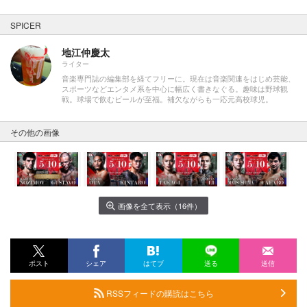
SPICER
地江仲慶太
ライター
音楽専門誌の編集部を経てフリーに。現在は音楽関連をはじめ芸能、
スポーツなどエンタメ系を中心に幅広く書きなぐる。趣味は野球観
戦。球場で飲むビールが至福。補欠ながらも一応元高校球児。
その他の画像
画像を全て表示（16件）
ポスト
シェア
はてブ
送る
送信
RSSフィードの購読はこちら