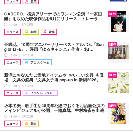
ニュース
音楽
GADORO、横浜アリーナでのワンマン公演『一家団
NEW
欒』を収めた映像作品を9月にリリース トレーラ…
19:00 ｜ SPICER
ニュース
動画
音楽
亜咲花、10周年アニバーサリーベストアルバム『Son
NEW
g of LIFE』、漫画『ゆるキャン△』作者・あf…
19:00 ｜ SPICER
ニュース
アニメ/ゲーム
新潟にちなんだご当地アイテムや“おいしい文具”も登
NEW
場 文具の祭典『文具女子博 pop-up in 新潟2026』…
19:00 ｜ SPICER
ニュース
イベント/レジャー
坂本冬美、歌手生活40周年記念でおくる明治座公演の
NEW
メインビジュアルが公開 一路真輝、中村梅雀ら出演
18:00 ｜ SPICER
ニュース
舞台