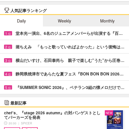
人気記事ランキング
Daily
Weekly
Monthly
堂本光一演出、6名のジュニアメンバーらが出演する『百…
1
位
堀ちえみ 「もっと歌っていればよかった」という後悔は…
2
位
横山だいすけ、石田泰尚ら 親子で楽しむ”うた”から圧巻…
3
位
静岡県焼津市であらたな夏フェス『BON BON BON 2026…
4
位
『SUMMER SONIC 2026』、ベテラン3組の懐メロだけで…
5
位
最新記事
chef’s、『utage 2026 autumn』の対バンゲストとし
NEW
てパーカーズを発表
20:00 ｜ SPICER