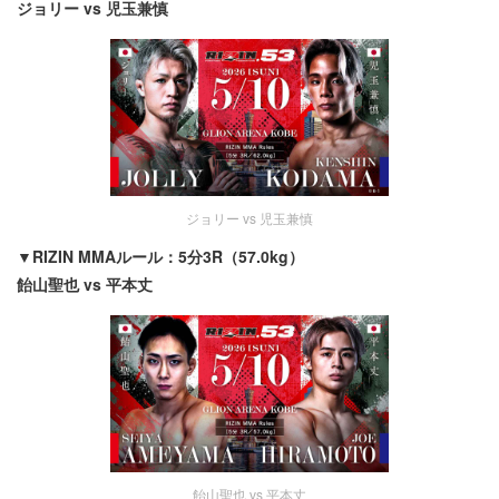
ジョリー vs 児玉兼慎
ジョリー vs 児玉兼慎
▼RIZIN MMAルール：5分3R（57.0kg）
飴山聖也 vs 平本丈
飴山聖也 vs 平本丈