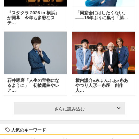
『スタクラ 2026 in 横浜』
「同窓会にはしたくない」
が開幕 今年も多彩なス
――15年ぶりに集う「第…
テ…
石井琢磨「人生の宝物にな
横内謙介×みょんふぁ×糸あ
るように」 初披露曲やレ
やつり人形一糸座 創作
ア…
人…
さらに読み込む
人気のキーワード