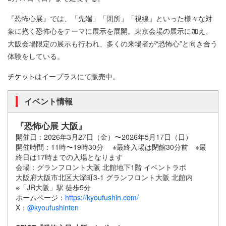
『恐怖心展』では、「先端」「閉所」「視線」といった様々な対
象に抱く恐怖心をテーマに展示を展開。東京会場の展示に加え、
大阪会場限定の展示も行われ、多くの来場者が“恐怖心”と向き合う
体験をしている。
はイープラスにて販売中。
イベント情報
『恐怖心展 大阪』
開催日：2026年3月27日（金）〜2026年5月17日（日）
開催時間：11時〜19時30分 ※最終入場は閉館30分前 ※最
終日は17時までの入場となります
会場：グランフロント大阪 北館地下1階 イベントラボ
大阪府大阪市北区大深町3-1 グランフロント大阪 北館内
※「JR大阪」駅 徒歩5分
ホームページ：
https://kyoufushin.com/
X：
@kyoufushinten