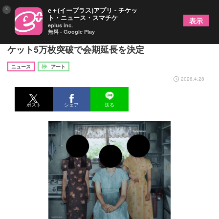
×
e＋(イープラス)アプリ - チケッ
ト・ニュース・スマチケ
表示
eplus inc.
無料 - Google Play
説明のつかない不合理さ伴う『恐怖心展 大阪』チ
ケット5万枚突破で会期延長を決定
ニュース
アート
2026.4.28
ポスト
シェア
送る