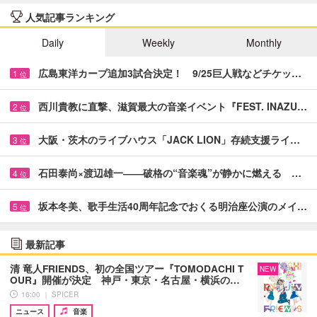
人気記事ランキング
Daily
Weekly
Monthly
広島東洋カープ追加3試合決定！ 9/25巨人戦などチケッ…
1
位
西川貴教に直撃、滋賀最大の音楽イベント『FEST. INAZU…
2
位
大阪・茨木のライブハウス「JACK LION」存続支援ライ…
3
位
石田泰尚×渡辺雄一――破格の“音楽魂”が静かに燃える …
4
位
坂本冬美、歌手生活40周年記念でおくる明治座公演のメイ…
5
位
最新記事
清 竜人FRIENDS、初の全国ツアー『TOMODACHI T
NEW
OUR』開催が決定 神戸・東京・名古屋・横浜の…
16:00 ｜ SPICER
ニュース
音楽