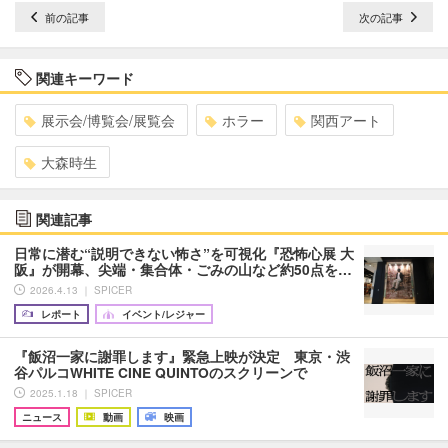
前の記事
次の記事
関連キーワード
展示会/博覧会/展覧会
ホラー
関西アート
大森時生
関連記事
日常に潜む“説明できない怖さ”を可視化『恐怖心展 大
阪』が開幕、尖端・集合体・ごみの山など約50点を…
2026.4.13 ｜ SPICER
レポート
イベント/レジャー
『飯沼一家に謝罪します』緊急上映が決定 東京・渋
谷パルコWHITE CINE QUINTOのスクリーンで
2025.1.18 ｜ SPICER
ニュース
動画
映画