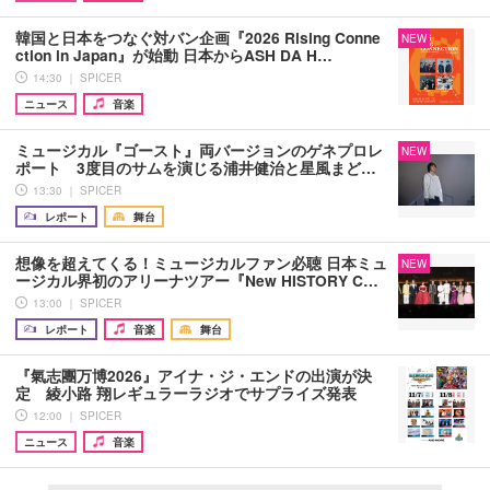
韓国と日本をつなぐ対バン企画『2026 Rising Conne
NEW
ction in Japan』が始動 日本からASH DA H…
14:30 ｜ SPICER
ニュース
音楽
ミュージカル『ゴースト』両バージョンのゲネプロレ
NEW
ポート 3度目のサムを演じる浦井健治と星風まど…
13:30 ｜ SPICER
レポート
舞台
想像を超えてくる！ミュージカルファン必聴 日本ミュ
NEW
ージカル界初のアリーナツアー『New HISTORY C…
13:00 ｜ SPICER
レポート
音楽
舞台
『氣志團万博2026』アイナ・ジ・エンドの出演が決
定 綾小路 翔レギュラーラジオでサプライズ発表
12:00 ｜ SPICER
ニュース
音楽