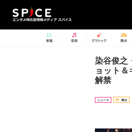
染谷俊之・
ョット＆
解禁
ニュース
舞台