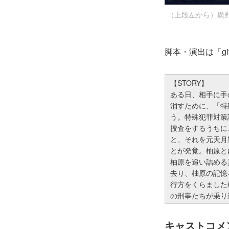
（上段左から）廣
脚本・演出は「g
【STORY】
ある日、相手に手
消すために、「特
う。特殊犯罪対策課
捜査をするうちに
と、それを元天月
とが発覚。柚原と
柚原を追い詰める
去り、柚原の記憶
行方をくらました
の刑事たちが乗り
キャストコメ