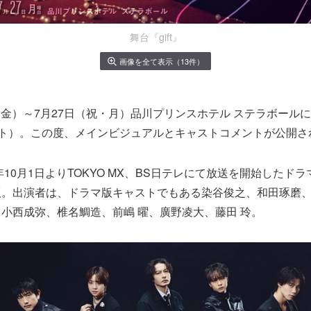
舞台『gift』
画像を全て表示（13件）
7日（金）～7月27日（祝・月）品川プリンスホテル ステラボール
(ギフト）。この度、メインビジュアルとキャストコメントが公開さ
年10月1日よりTOKYO MX、BS日テレにて放送を開始したドラマ
版。出演者は、ドラマ版キャストでもある染谷俊之、和田琢磨
小西成弥、椎名鯛造、前嶋 曜、廣野凌大、藤田 玲。