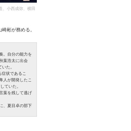
造、小西成弥、横田
山崎彬が務める。
奏。自分の能力を
秋葉浩太に出会
ていた。
する症状であるこ
隼人が開発したこ
与していた。
言葉を残して逃げ
に、夏目卓の部下