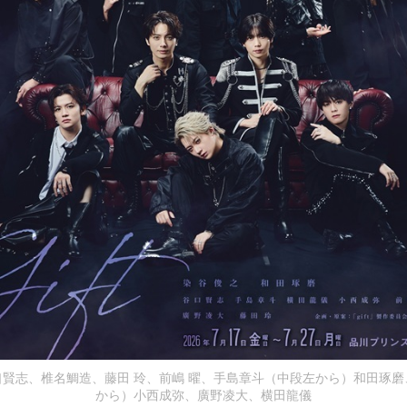
賢志、椎名鯛造、藤田 玲、前嶋 曜、手島章斗（中段左から）和田琢
から）小西成弥、廣野凌大、横田龍儀