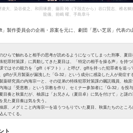
野凌大、染谷俊之、和田琢磨、藤田 玲（下段左から）谷口賢志、椎名鯛
龍儀、前嶋 曜、手島章斗
ift」製作委員会の企画・原案を元に、劇団「悪い芝居」代表の
のひらで触れると相手の思考が読めるようになってしまった刑事、夏目
殊犯罪対策課」に異動してきた夏目は、「特定の相手を操る声」を持つ
ではその能力を「gift（ギフト）」と呼び、giftを持った犯罪者を追っ
、giftが天月製薬が漏洩した「G-32」という成分に感染した人が発症
製薬研究員の内海宗一と、その従弟の特殊犯罪対策課の嘱託職員、柚原
内海は「受恵教」という宗教を作り、セミナー参加者に「G-32」を投
夏目奏と秋葉だが、柚原は「お兄さん（夏目卓）に気を付けて」と謎の
を見た夏目奏は気を失う。
柚原、メグミこと内海宗一を追うつもりでいた夏目、秋葉たちのところ
込んでくる。
ント