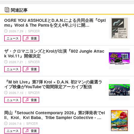
関連記事
OGRE YOU ASSHOLEとD.A.N.による共同企画『Opti
mo』Wool & The Pantsを交え4年ぶりに開…
2026.7.29 ｜ SPICER
ニュース
音楽
ザ・クロマニヨンズとKroiが出演『802 Jungle Attac
k Vol.11』開催決定
2026.7.21 ｜ SPICER
ニュース
音楽
『M bit Live』第7弾 Kroi × D.A.N. 初2マンの厳選ラ
イブ映像がYouTubeで期間限定アーカイブ配信
2026.7.10 ｜ SPICER
ニュース
音楽
岡山『Setouchi Contemporary 2026』第2弾発表でei
ll、Kroi、Kvi Baba、Tribe Sampler Collective - …
2026.7.6 ｜ SPICER
ニュース
音楽