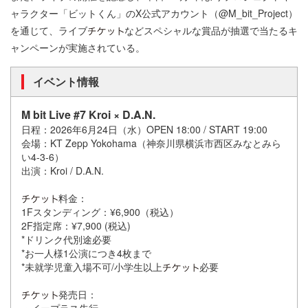
ャラクター「ビットくん」のX公式アカウント（@M_bit_Project）
を通じて、ライブ
などスペシャルな賞品が抽選で当たるキ
ャンペーンが実施されている。
イベント情報
M bit Live #7 Kroi × D.A.N.
日程：2026年6月24日（水）OPEN 18:00 / START 19:00
会場：KT Zepp Yokohama（神奈川県横浜市西区みなとみら
い4-3-6）
出演：Kroi / D.A.N.
料金：
1Fスタンディング：¥6,900（税込）
2F指定席：¥7,900 (税込)
*ドリンク代別途必要
*お一人様1公演につき4枚まで
*未就学児童⼊場不可/⼩学⽣以上
必要
発売日：