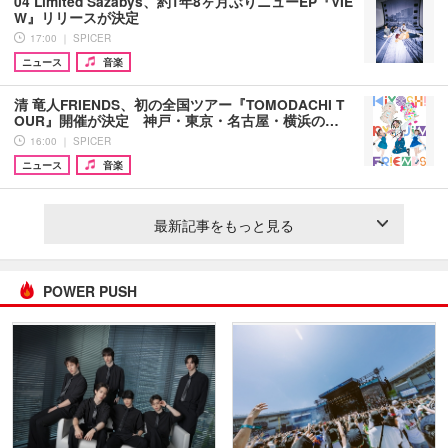
04 Limited Sazabys、約1年8ヶ月ぶりニューEP『VIE
W』リリースが決定
17:00 ｜ SPICER
ニュース
音楽
清 竜人FRIENDS、初の全国ツアー『TOMODACHI T
OUR』開催が決定 神戸・東京・名古屋・横浜の…
16:00 ｜ SPICER
ニュース
音楽
最新記事をもっと見る
POWER PUSH