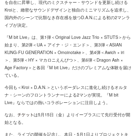
を自在に昇華し、現代のミクスチャー・サウンドを更新し続ける
Kroiと、緻密なサウンドデザインと独自のミニマリズムを追求し、
国内外のシーンで比類なき存在感を放つD.A.N.による初の2マンラ
イブが決定。
『M bit Live』は、第1弾＜Original Love Jazz Trio × STUTS＞から
始まり、第2弾＜UA × アイナ・ジ・エンド＞、第3弾＜ASIAN
KUNG-FU GENERATION × Omoinotake＞、第4弾＜Awich × iri
＞、第5弾＜HY × マカロニえんぴつ＞、第6弾＜Dragon Ash ×
Age Factory＞と各回『M bit Live』だけのプレミアムな体験を届け
ている。
今回も＜Kroi × D.A.N.＞というボーダレスに進化し続けるオルタ
ナ・シーンのフロントランナーによる2マンが実現。『M bit
Live』ならではの熱いコラボレーションに注目しよう。
なお、
は5月15日（金）よりイープラスにて先行受付が開
始となる。
また、ライブの開催を記念し、本日・5月1日よりプロジェクトキ