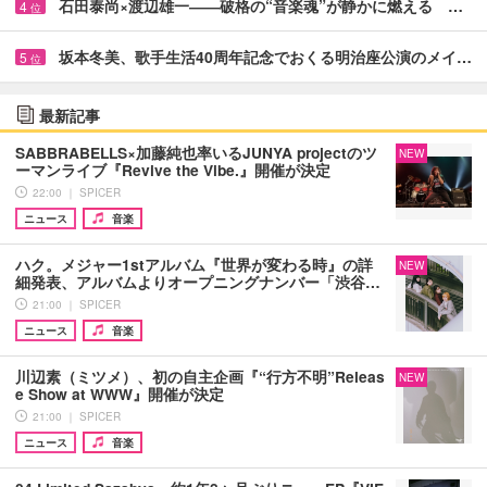
石田泰尚×渡辺雄一――破格の“音楽魂”が静かに燃える …
4
位
坂本冬美、歌手生活40周年記念でおくる明治座公演のメイ…
5
位
最新記事
SABBRABELLS×加藤純也率いるJUNYA projectのツ
NEW
ーマンライブ『Revive the Vibe.』開催が決定
22:00 ｜ SPICER
ニュース
音楽
ハク。メジャー1stアルバム『世界が変わる時』の詳
NEW
細発表、アルバムよりオープニングナンバー「渋谷…
21:00 ｜ SPICER
ニュース
音楽
川辺素（ミツメ）、初の自主企画『“行方不明”Releas
NEW
e Show at WWW』開催が決定
21:00 ｜ SPICER
ニュース
音楽