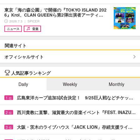
東京「海の森公園」で開催の『TOKYO ISLAND 202
6』Kroi、CLAN QUEENら第2弾出演者アーティ…
2026.7.3 ｜ SPICER
ニュース
音楽
関連サイト
オフィシャルサイト
人気記事ランキング
Daily
Weekly
Monthly
広島東洋カープ追加3試合決定！ 9/25巨人戦などチケッ…
1
位
西川貴教に直撃、滋賀最大の音楽イベント『FEST. INAZU…
2
位
大阪・茨木のライブハウス「JACK LION」存続支援ライ…
3
位