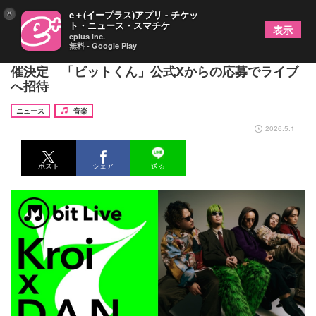
×
e＋(イープラス)アプリ - チケッ
ト・ニュース・スマチケ
表示
eplus inc.
無料 - Google Play
『M bit Live』第7弾 Kroi×D.A.N.の2マンライブ開
催決定 「ビットくん」公式Xからの応募でライブ
へ招待
ニュース
音楽
2026.5.1
ポスト
シェア
送る