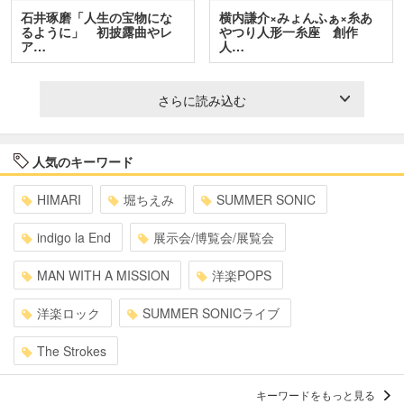
石井琢磨「人生の宝物にな
横内謙介×みょんふぁ×糸あ
るように」 初披露曲やレ
やつり人形一糸座 創作
ア…
人…
さらに読み込む
人気のキーワード
HIMARI
堀ちえみ
SUMMER SONIC
indigo la End
展示会/博覧会/展覧会
MAN WITH A MISSION
洋楽POPS
洋楽ロック
SUMMER SONICライブ
The Strokes
キーワードをもっと見る