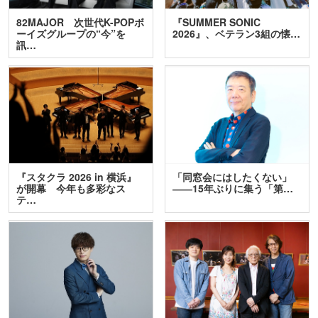
82MAJOR 次世代K-POPボ
『SUMMER SONIC
ーイズグループの“今”を
2026』、ベテラン3組の懐…
訊…
『スタクラ 2026 in 横浜』
「同窓会にはしたくない」
が開幕 今年も多彩なス
――15年ぶりに集う「第…
テ…