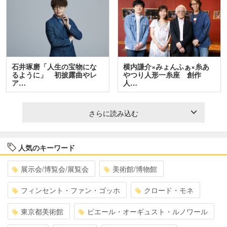
石井琢磨「人生の宝物にな
横内謙介×みょんふぁ×糸あ
るように」 初披露曲やレ
やつり人形一糸座 創作
ア…
人…
さらに読み込む
人気のキーワード
展示会/博覧会/展覧会
美術館/博物館
フィンセント・ファン・ゴッホ
クロード・モネ
東京都美術館
ピエール・オーギュスト・ルノワール