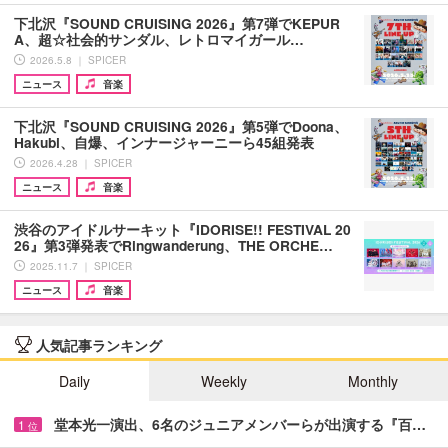
下北沢『SOUND CRUISING 2026』第7弾でKEPUR
A、超☆社会的サンダル、レトロマイガール…
2026.5.8 ｜ SPICER
ニュース
音楽
下北沢『SOUND CRUISING 2026』第5弾でDoona、
Hakubi、自爆、インナージャーニーら45組発表
2026.4.28 ｜ SPICER
ニュース
音楽
渋谷のアイドルサーキット『IDORISE!! FESTIVAL 20
26』第3弾発表でRingwanderung、THE ORCHE…
2025.11.7 ｜ SPICER
ニュース
音楽
人気記事ランキング
Daily
Weekly
Monthly
堂本光一演出、6名のジュニアメンバーらが出演する『百…
1
位