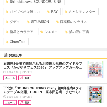
Shimokitazawa SOUNDCRUISING
パピプペポは難しい
RAY
さとりモンスター
グデイ
SITUASION
雨模様のソラリス
衛星とカラテア
ジエメイ
猫の眼に宇宙
ChumToto
関連記事
石川県8会場で開催される北陸最大規模のアイドルフ
ェス『かがやきフェス2026』 アップアップガール…
2026.6.20 ｜ SPICER
ニュース
音楽
下北沢『SOUND CRUISING 2026』第8弾発表&タイ
ムテーブル公開、HUGEN、座布団忍者、まなつら1…
2026.5.13 ｜ SPICER
ニュース
音楽