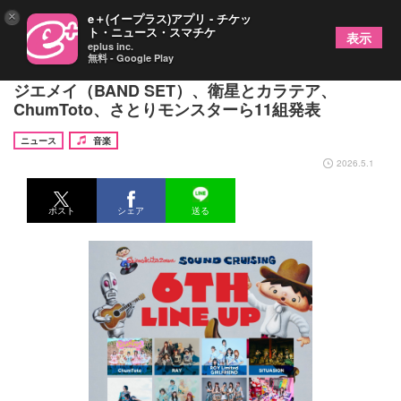
×
e＋(イープラス)アプリ - チケッ
ト・ニュース・スマチケ
表示
eplus inc.
無料 - Google Play
下北沢『SOUND CRUISING 2026』第6弾でRAY、
ジエメイ（BAND SET）、衛星とカラテア、
ChumToto、さとりモンスターら11組発表
ニュース
音楽
2026.5.1
ポスト
シェア
送る