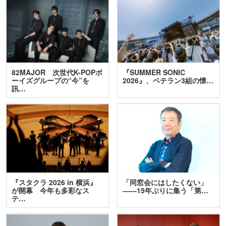
82MAJOR 次世代K-POPボ
『SUMMER SONIC
ーイズグループの“今”を
2026』、ベテラン3組の懐…
訊…
『スタクラ 2026 in 横浜』
「同窓会にはしたくない」
が開幕 今年も多彩なス
――15年ぶりに集う「第…
テ…