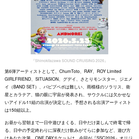
『Shimokitazawa SOUND CRUISING 2026』
第6弾アーティストとして、ChumToto、RAY、ROY Limited
GIRLFRIEND、SITUASION、グデイ、さとりモンスター、ジエメ
イ（BAND SET）、パピプペポは難しい、雨模様のソラリス、衛
星とカラテア、猫の眼に宇宙が発表され、サウクルには欠かせな
いアイドル11組の出演が決定した。予想される出演アーティスト
は150組以上。
お昼から翌朝まで一日中遊びまくる、日中だけ楽しんで終電で帰
る、日中の予定終わりに深夜だけ飲みがてらに参加など、遊び方
はあなた次第。ONE DAY
は、今回が『SSC2026』オリジ