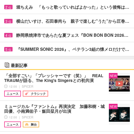
堀ちえみ 「もっと歌っていればよかった」という後悔は…
2
位
横山だいすけ、石田泰尚ら 親子で楽しむ”うた”から圧巻…
3
位
静岡県焼津市であらたな夏フェス『BON BON BON 2026…
4
位
『SUMMER SONIC 2026』、ベテラン3組の懐メロだけで…
5
位
最新記事
「全部すごい」「プレッシャーです（笑）」 REAL
NEW
TRAUMが語る、The King's Singersとの初共演
12:00 ｜ SPICER
ニュース
クラシック
ミュージカル『ファントム』再演決定 加藤和樹・城
NEW
田優、小南満佑子・飯田栞月が出演
12:00 ｜ SPICER
ニュース
舞台