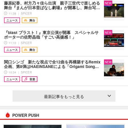
藤原紀香、村方乃々佳ら出演 親子三世代で楽しめる
NEW
舞台『まんが日本昔ばなし劇場』が開幕し、舞台写…
11:38 ｜ SPICER
ニュース
舞台
『blast ブラスト！』東京公演が開幕 スペシャルサ
NEW
ポーターの佐野晶哉「すごい高揚感！」
11:10 ｜ SPICER
ニュース
舞台
関口シンゴ 新たな視点で全12曲を再構築するRemix
NEW
企画、第8弾はHAEINSANEによる「Origami Song…
10:34 ｜ SPICER
ニュース
音楽
最新記事をもっと見る
POWER PUSH