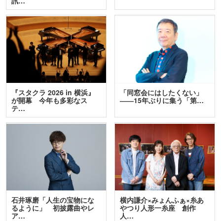
訊…
『スタクラ 2026 in 横浜』
「同窓会にはしたくない」
が開幕 今年も多彩なス
――15年ぶりに集う「第…
テ…
石井琢磨「人生の宝物にな
横内謙介×みょんふぁ×糸あ
るように」 初披露曲やレ
やつり人形一糸座 創作
ア…
人…