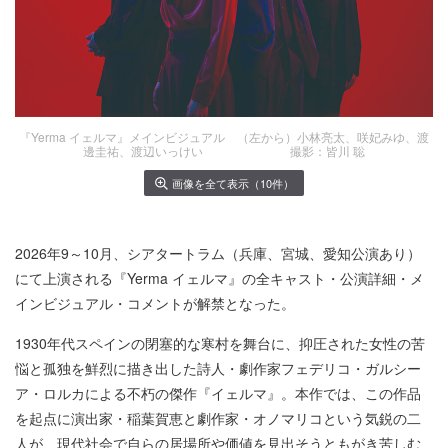
『Yerma イェルマ』メインビジュアル （左から）小林亮太、咲妃みゆ、渡
邊圭祐、渡辺いっけい 撮影：皆川 聡
画像を全て表示（10件）
2026年9～10月、シアタートラム（兵庫、宮城、愛知公演あり）
にて上演される『Yerma イェルマ』の全キャスト・公演詳細・メ
インビジュアル・コメントが解禁となった。
1930年代スペインの閉塞的な寒村を舞台に、抑圧された女性の苦
悩と孤独を鮮烈に描き出した詩人・劇作家フェデリコ・ガルシー
ア・ロルカによる不朽の傑作『イェルマ』。本作では、この作品
を起点に演出家・稲葉賀恵と劇作家・オノマリコという気鋭の二
人が、現代社会で自らの居場所や価値を見出そうともがき苦しむ