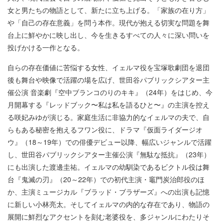
女と男たちの物語として、新たに立ち上げる。「家族の在り方」
や「自己の存在意義」を問う本作。現代が抱える切実な問題を舞
台上に鮮やかに映し出し、今を生きるすべての人々に深い問いを
投げかける一作となる。
自らの存在価値に苦悩する女性、イェルマ役を宝塚歌劇団を退団
後も舞台や映像で活躍の場を広げ、世田谷パブリックシアター主
催公演 音楽劇『空中ブランコのりのキキ』（24年）をはじめ、今
月開幕する『レッドブック〜私は私を語るひと〜』の主演を控え
る咲妃みゆが演じる。家庭生活に非協力的なイェルマの夫で、自
らもある秘密を抱えるフワン役に、ドラマ『仮面ライダージオ
ウ』（18～19年）での俳優デビュー以降、幅広いジャンルで活躍
し、世田谷パブリックシアター主催公演『無駄な抵抗』（23年）
にも出演した渡邊圭祐。イェルマの幼馴染であるビクトル役は舞
台『鬼滅の刃』（20～22年）での初代主演・竈門炭治郎役のほ
か、主演ミュージカル『ブラッド・ブラザーズ』への出演も記憶
に新しい小林亮太。そしてイェルマの内的な存在であり、物語の
展開に鮮烈なアクセントを刻む老婆役を、多ジャンルにわたりそ