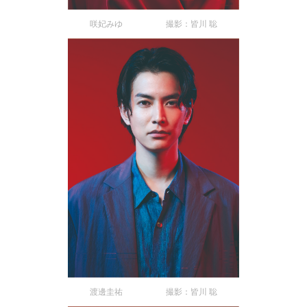
咲妃みゆ 撮影：皆川 聡
渡邊圭祐 撮影：皆川 聡