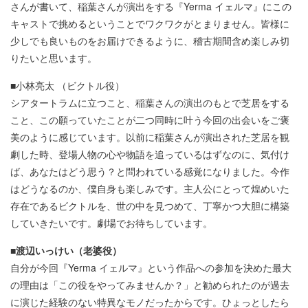
さんが書いて、稲葉さんが演出をする『Yerma イェルマ』にこの
キャストで挑めるということでワクワクがとまりません。皆様に
少しでも良いものをお届けできるように、稽古期間含め楽しみ切
りたいと思います。
■小林亮太 （ビクトル役）
シアタートラムに立つこと、稲葉さんの演出のもとで芝居をする
こと、この願っていたことが二つ同時に叶う今回の出会いをご褒
美のように感じています。以前に稲葉さんが演出された芝居を観
劇した時、登場人物の心や物語を追っているはずなのに、気付け
ば、あなたはどう思う？と問われている感覚になりました。今作
はどうなるのか、僕自身も楽しみです。主人公にとって煌めいた
存在であるビクトルを、世の中を見つめて、丁寧かつ大胆に構築
していきたいです。劇場でお待ちしています。
■渡辺いっけい（老婆役）
自分が今回『Yerma イェルマ』という作品への参加を決めた最大
の理由は「この役をやってみませんか？」と勧められたのが過去
に演じた経験のない特異なモノだったからです。ひょっとしたら