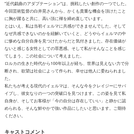
"近代戯曲のアダプテーション"は、挑戦したい創作の一つでした。
今回芸術監督の白井晃さんから、かくも貴重な機会を頂けたこと
に胸が躍ると共に、高い頂に褌を締め直しています。
とはいえ、私は当初イェルマに共感ができませんでした。そして
なぜ共感できないのかを紐解いていくと、どうやらイェルマの中
に惨めな自分自身を見つけたからだと気付きました。存在価値が
ないと感じる女性としての罪悪感。そして私がそんなことを感じ
てしまう、この社会について考えました。
ロルカの生きた時代から100年以上が経ち、世界は見えない力で分
断され、欲望は社会によって作られ、幸せは他人に委ねられまし
た。
私たちが考える現代のイェルマは、そんな今をクレイジーにサバ
イブし、彼女なりの一つの突破口を見つけます。この姿を見て私
自身が、そしてお客様が「今の自分は存在していい」と静かに認
められる、そんな鮮やかで強い作品にしたいと思います。ご期待
ください。
キャストコメント