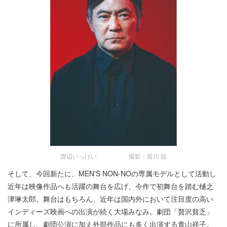
渡辺いっけい 撮影：皆川 聡
そして、今回新たに、MEN'S NON-NOの専属モデルとして活動し
近年は映像作品へも活躍の舞台を広げ、今作で初舞台を踏む樋之
津琳太郎。舞台はもちろん、近年は国内外において注目度の高い
インディーズ映画への出演が続く大場みなみ。劇団「贅沢貧乏」
に所属し、劇団公演に加え外部作品にも多く出演する青山祥子。