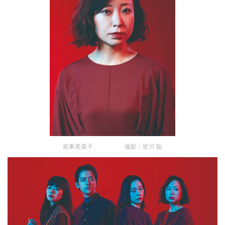
前東美菜子 撮影：皆川 聡