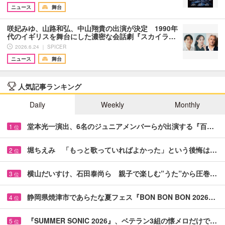
ニュース
舞台
咲妃みゆ、山路和弘、中山翔貴の出演が決定 1990年
代のイギリスを舞台にした濃密な会話劇『スカイラ…
2026.6.24 ｜ SPICER
ニュース
舞台
人気記事ランキング
Daily
Weekly
Monthly
堂本光一演出、6名のジュニアメンバーらが出演する『百…
1
位
堀ちえみ 「もっと歌っていればよかった」という後悔は…
2
位
横山だいすけ、石田泰尚ら 親子で楽しむ”うた”から圧巻…
3
位
静岡県焼津市であらたな夏フェス『BON BON BON 2026…
4
位
『SUMMER SONIC 2026』、ベテラン3組の懐メロだけで…
5
位