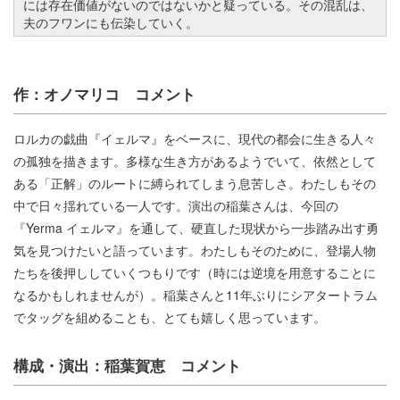
には存在価値がないのではないかと疑っている。その混乱は、
夫のフワンにも伝染していく。
作：オノマリコ コメント
ロルカの戯曲『イェルマ』をベースに、現代の都会に生きる人々
の孤独を描きます。多様な生き方があるようでいて、依然として
ある「正解」のルートに縛られてしまう息苦しさ。わたしもその
中で日々揺れている一人です。演出の稲葉さんは、今回の
『Yerma イェルマ』を通して、硬直した現状から一歩踏み出す勇
気を見つけたいと語っています。わたしもそのために、登場人物
たちを後押ししていくつもりです（時には逆境を用意することに
なるかもしれませんが）。稲葉さんと11年ぶりにシアタートラム
でタッグを組めることも、とても嬉しく思っています。
構成・演出：稲葉賀恵 コメント