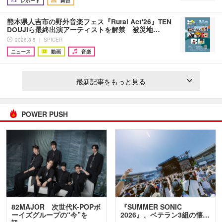
レポート
舞台
熊本県人吉市の野外音楽フェス『Rural Act'26』TEN
DOUJIら最終出演アーティストを解禁 被災地…
2026.8.5 ｜ SPICER
ニュース
動画
音楽
最新記事をもっと見る
POWER PUSH
82MAJOR 次世代K-POPボ
『SUMMER SONIC
ーイズグループの“今”を
2026』、ベテラン3組の懐…