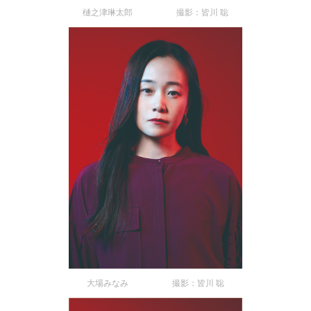
樋之津琳太郎 撮影：皆川 聡
大場みなみ 撮影：皆川 聡