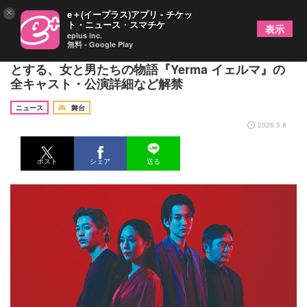
×
e＋(イープラス)アプリ - チケッ
ト・ニュース・スマチケ
表示
eplus inc.
無料 - Google Play
咲妃みゆ、渡邊圭祐ら出演 生きる価値を見出そう
とする、女と男たちの物語『Yerma イェルマ』の
全キャスト・公演詳細など解禁
ニュース
舞台
2026.5.8
ポスト
シェア
送る