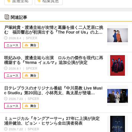
渡邊圭祐
稲葉賀恵
関連記事
戸塚純貴・渡邊圭祐が友情と葛藤を描く二人芝居に挑
む 福田響志が初演出する『The Four of Us』の上…
2026.8.4 ｜ SPICER
ニュース
舞台
咲妃みゆ、渡邊圭祐ら出演 ロルカの傑作を現代に再
構築する『Yerma イェルマ』追加公演が決定
2026.8.1 ｜ SPICER
ニュース
舞台
日テレプラスのオリジナル番組『中川晃教 Live Musi
c Studio』第20回は、小林亮太、島太星が登場…
2026.7.23 ｜ SPICER
ニュース
舞台
ミュージカル『キングアーサー』27年に上演が決定
浦井健治、ビョン・ヒサンら全出演者発表
2026.7.22 ｜ SPICER