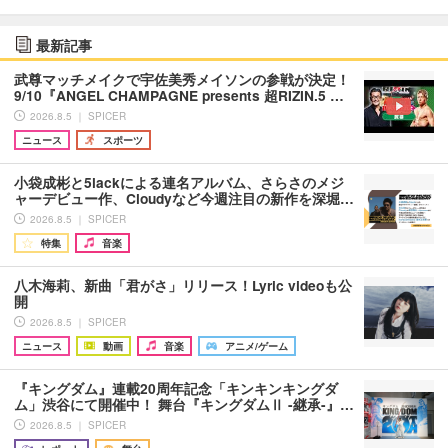
最新記事
武尊マッチメイクで宇佐美秀メイソンの参戦が決定！
9/10『ANGEL CHAMPAGNE presents 超RIZIN.5 …
2026.8.5 ｜ SPICER
ニュース
スポーツ
小袋成彬と5lackによる連名アルバム、さらさのメジ
ャーデビュー作、Cloudyなど今週注目の新作を深堀…
2026.8.5 ｜ SPICER
特集
音楽
八木海莉、新曲「君がさ」リリース！Lyric videoも公
開
2026.8.5 ｜ SPICER
ニュース
動画
音楽
アニメ/ゲーム
『キングダム』連載20周年記念「キンキンキングダ
ム」渋谷にて開催中！ 舞台『キングダムⅡ -継承-』…
2026.8.5 ｜ SPICER