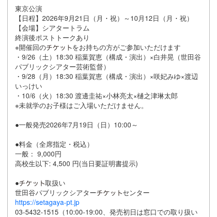
東京公演
【日程】2026年9月21日（月・祝）～10月12日（月・祝）
【会場】シアタートラム
終演後ポストトークあり
※開催回の
をお持ちの方がご参加いただけます
・9/26（土）18:30 稲葉賀恵（構成・演出）×白井晃（世田谷
パブリックシアター芸術監督）
・9/28（月）18:30 稲葉賀恵（構成・演出）×咲妃みゆ×渡辺
いっけい
・10/6（火）18:30 渡邊圭祐×小林亮太×樋之津琳太郎
※未就学のお子様はご入場いただけません。
●一般発売2026年7月19日（日）10:00～
●料金（全席指定・税込）
一般： 9,000円
高校生以下: 4,500 円(当日要証明書提示)
●
取扱い
世田谷パブリックシアター
センター
https://setagaya-pt.jp
03-5432-1515（10:00-19:00、発売初日は窓口での取り扱い