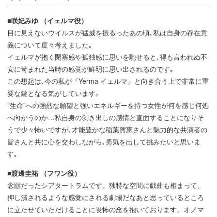
■咲妃みゆ （イェルマ役）
目に見えないウイルスが猛威を振るったあの頃､私は自身の存在意
義について度々考えました｡
イェルマが抱く閉塞感や孤独感に思いを馳せると､得も言われぬ不
安に苛まれた当時の感覚が鮮明に思い出されるのです｡
この想起は､今の私が『Yerma イェルマ』と向き合う上で非常に重
要な鍵となる気がしています｡
"生命"への強烈な願望と強いエネルギーを持つ女性が何を感じ何処
へ向かうのか…私自身の剥き出しの感情と直面することになりそ
うで少々怖いですが､才能豊かな稲葉賀恵さんと魅力的な共演者の
皆さんと共に心を交わしながら､勇気を出して挑みたいと思いま
す｡
■渡邊圭祐 （フワン役）
念願だったシアタートラムです。独特な空間に戯曲も相まって、
押し潰されるような感覚にされる劇場だなあと思っているところ
に立たせていただけることに畏怖の念を抱いております。オノマ