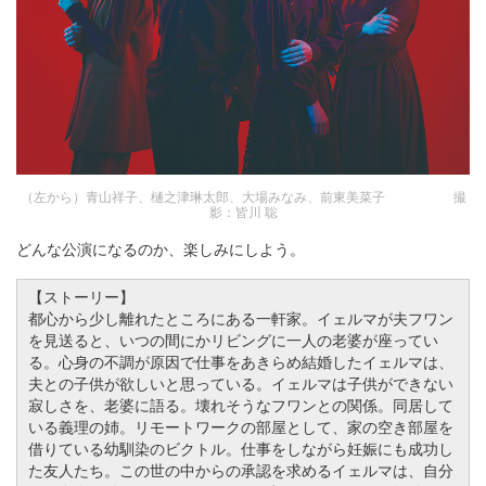
（左から）青山祥子、樋之津琳太郎、大場みなみ、前東美菜子 撮
影：皆川 聡
どんな公演になるのか、楽しみにしよう。
【ストーリー】
都心から少し離れたところにある一軒家。イェルマが夫フワン
を見送ると、いつの間にかリビングに一人の老婆が座ってい
る。心身の不調が原因で仕事をあきらめ結婚したイェルマは、
夫との子供が欲しいと思っている。イェルマは子供ができない
寂しさを、老婆に語る。壊れそうなフワンとの関係。同居して
いる義理の姉。リモートワークの部屋として、家の空き部屋を
借りている幼馴染のビクトル。仕事をしながら妊娠にも成功し
た友人たち。この世の中からの承認を求めるイェルマは、自分