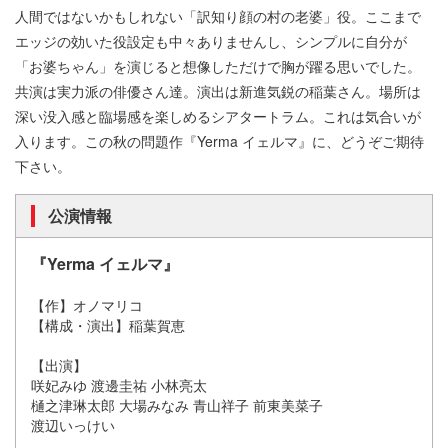
人間ではないかもしれない「訳知り顔の村の老婆」役。ここまで
エッジの効いた役設定も中々ありませんし、シンプルに自分が
「お婆ちゃん」を演じると想像しただけで胸が躍る思いでした。
共演は実力派の俳優さん達。演出は新進気鋭の稲葉さん。場所は
深い没入感と臨場感を楽しめるシアタートラム。これは気合いが
入ります。この秋の問題作『Yerma イェルマ』に、どうぞご期待
下さい。
公演情報
『Yerma イェルマ』
【作】オノマリコ
【構成・演出】稲葉賀恵
【出演】
咲妃みゆ 渡邊圭祐 小林亮太
樋之津琳太郎 大場みなみ 青山祥子 前東美菜子
渡辺いっけい