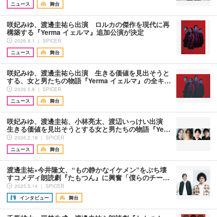
ニュース
舞台
咲妃みゆ、渡邊圭祐ら出演 ロルカの傑作を現代に再
構築する『Yerma イェルマ』追加公演が決定
2026.8.1 ｜ SPICER
ニュース
舞台
咲妃みゆ、渡邊圭祐ら出演 生きる価値を見出そうと
する、女と男たちの物語『Yerma イェルマ』の全キ…
2026.5.8 ｜ SPICER
ニュース
舞台
咲妃みゆ、渡邊圭祐、小林亮太、渡辺いっけい出演
生きる価値を見出そうとする女と男たちの物語『Ye…
2026.2.18 ｜ SPICER
ニュース
舞台
渡邊圭祐×今井隆文、“もの静かなイケメン”をぶち壊
すコメディ朗読劇『たもつん』に興奮「僕らのチー…
2025.5.14 ｜ SPICER
インタビュー
舞台