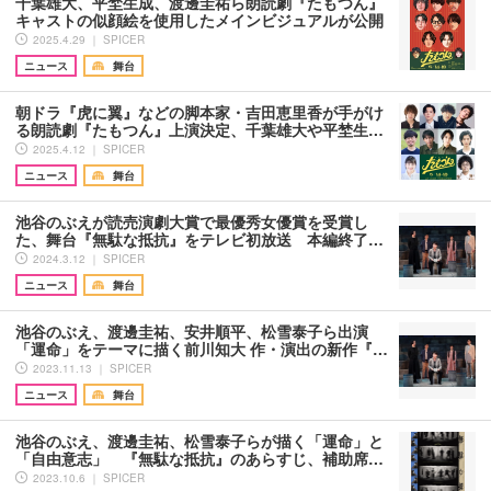
千葉雄大、平埜生成、渡邊圭祐ら朗読劇『たもつん』
キャストの似顔絵を使用したメインビジュアルが公開
2025.4.29 ｜ SPICER
ニュース
舞台
朝ドラ『虎に翼』などの脚本家・吉田恵里香が手がけ
る朗読劇『たもつん』上演決定、千葉雄大や平埜生…
2025.4.12 ｜ SPICER
ニュース
舞台
池谷のぶえが読売演劇大賞で最優秀女優賞を受賞し
た、舞台『無駄な抵抗』をテレビ初放送 本編終了…
2024.3.12 ｜ SPICER
ニュース
舞台
池谷のぶえ、渡邊圭祐、安井順平、松雪泰子ら出演
「運命」をテーマに描く前川知大 作・演出の新作『…
2023.11.13 ｜ SPICER
ニュース
舞台
池谷のぶえ、渡邊圭祐、松雪泰子らが描く「運命」と
「自由意志」 『無駄な抵抗』のあらすじ、補助席…
2023.10.6 ｜ SPICER