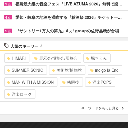
福島最大級の音楽フェス『LIVE AZUMA 2026』無料で楽…
3
位
愛知・岐阜の地酒を満喫する『秋酒祭 2026』チケット一…
4
位
『サントリー1万人の第九』Aぇ! groupの佐野晶哉が合唱…
5
位
人気のキーワード
HIMARI
展示会/博覧会/展覧会
堀ちえみ
SUMMER SONIC
美術館/博物館
indigo la End
MAN WITH A MISSION
格闘技
洋楽POPS
洋楽ロック
キーワードをもっと見る