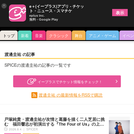
×
e＋(イープラス)アプリ - チケッ
ト・ニュース・スマチケ
表示
eplus inc.
無料 - Google Play
トップ
新着
音楽
クラシック
舞台
アニメ・ゲーム
イベン
渡邊圭祐 の記事
SPICEの渡邊圭祐の記事の一覧です
イープラスでチケット情報をチェック！
渡邊圭祐 の最新情報をRSSで購読
戸塚純貴・渡邊圭祐が友情と葛藤を描く二人芝居に挑
む 福田響志が初演出する『The Four of Us』の上…
2026.8.4 ｜ SPICER