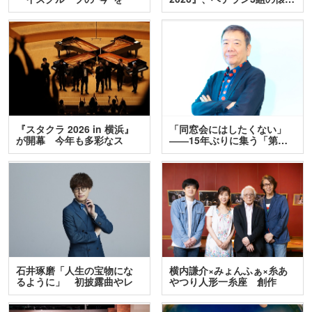
訊…
『スタクラ 2026 in 横浜』
「同窓会にはしたくない」
が開幕 今年も多彩なス
――15年ぶりに集う「第…
テ…
石井琢磨「人生の宝物にな
横内謙介×みょんふぁ×糸あ
るように」 初披露曲やレ
やつり人形一糸座 創作
ア…
人…