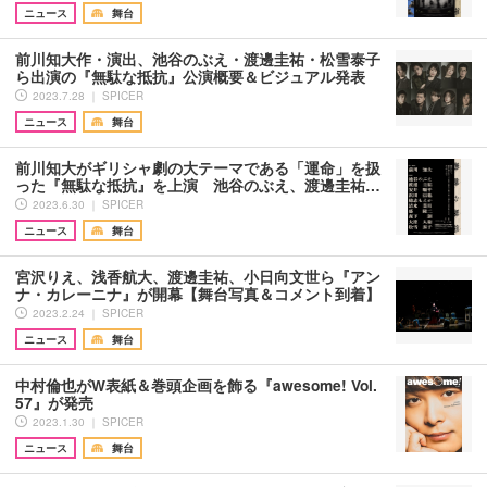
ニュース
舞台
前川知大作・演出、池谷のぶえ・渡邊圭祐・松雪泰子
ら出演の『無駄な抵抗』公演概要＆ビジュアル発表
2023.7.28 ｜ SPICER
ニュース
舞台
前川知大がギリシャ劇の大テーマである「運命」を扱
った『無駄な抵抗』を上演 池谷のぶえ、渡邊圭祐…
2023.6.30 ｜ SPICER
ニュース
舞台
宮沢りえ、浅香航大、渡邊圭祐、小日向文世ら『アン
ナ・カレーニナ』が開幕【舞台写真＆コメント到着】
2023.2.24 ｜ SPICER
ニュース
舞台
中村倫也がW表紙＆巻頭企画を飾る『awesome! Vol.
57』が発売
2023.1.30 ｜ SPICER
ニュース
舞台