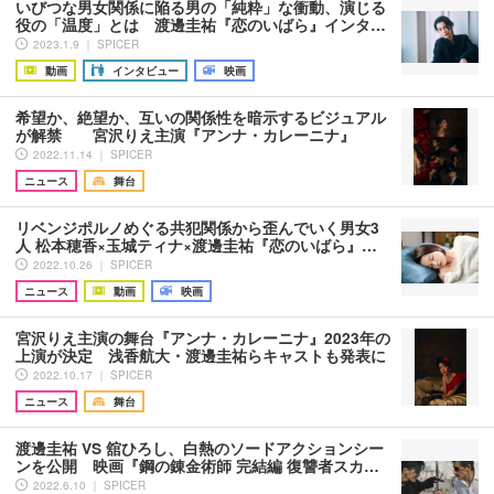
いびつな男女関係に陥る男の「純粋」な衝動、演じる
役の「温度」とは 渡邊圭祐『恋のいばら』インタ…
2023.1.9 ｜ SPICER
動画
インタビュー
映画
希望か、絶望か、互いの関係性を暗示するビジュアル
が解禁 宮沢りえ主演『アンナ・カレーニナ』
2022.11.14 ｜ SPICER
ニュース
舞台
リベンジポルノめぐる共犯関係から歪んでいく男女3
人 松本穂香×玉城ティナ×渡邊圭祐『恋のいばら』…
2022.10.26 ｜ SPICER
ニュース
動画
映画
宮沢りえ主演の舞台『アンナ・カレーニナ』2023年の
上演が決定 浅香航大・渡邊圭祐らキャストも発表に
2022.10.17 ｜ SPICER
ニュース
舞台
渡邊圭祐 VS 舘ひろし、白熱のソードアクションシー
ンを公開 映画『鋼の錬金術師 完結編 復讐者スカ…
2022.6.10 ｜ SPICER