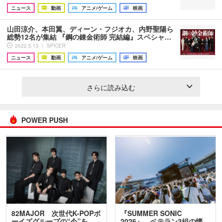
ニュース
動画
アニメ/ゲーム
映画
山田涼介、本田翼、ディーン・フジオカ、内野聖陽ら
総勢12名が集結 『鋼の錬金術師 完結編』スペシャ…
2022.5.13 ｜ SPICER
ニュース
動画
アニメ/ゲーム
映画
さらに読み込む
POWER PUSH
82MAJOR 次世代K-POPボ
『SUMMER SONIC
ーイズグループの“今”を
2026』、ベテラン3組の懐…