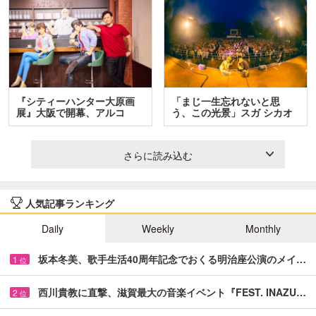
『シティーハンター大原画
「まじ一生忘れないと思
展』大阪で開幕、アルコ
う、この光景」スガ シカオ
＆…
と…
さらに読み込む
人気記事ランキング
Daily
Weekly
Monthly
坂本冬美、歌手生活40周年記念でおくる明治座公演のメイ…
1
位
西川貴教に直撃、滋賀最大の音楽イベント『FEST. INAZU…
2
位