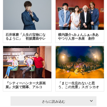
石井琢磨「人生の宝物にな
横内謙介×みょんふぁ×糸あ
るように」 初披露曲やレ
やつり人形一糸座 創作
ア…
人…
『シティーハンター大原画
「まじ一生忘れないと思
展』大阪で開幕、アルコ
う、この光景」スガ シカオ
＆…
と…
さらに読み込む