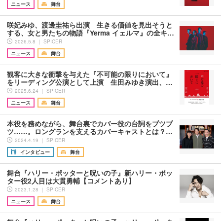
ニュース
舞台
咲妃みゆ、渡邊圭祐ら出演 生きる価値を見出そうと
する、女と男たちの物語『Yerma イェルマ』の全キ…
2026.5.8 ｜ SPICER
ニュース
舞台
観客に大きな衝撃を与えた『不可能の限りにおいて』
をリーディング公演として上演 生田みゆき演出、…
2025.6.24 ｜ SPICER
ニュース
舞台
本役を務めながら、舞台裏でカバー役の台詞をブツブ
ツ……。ロングランを支えるカバーキャストとは？…
2024.4.19 ｜ SPICER
インタビュー
舞台
舞台『ハリー・ポッターと呪いの子』新ハリー・ポッ
ター役2人目は大貫勇輔【コメントあり】
2023.1.28 ｜ SPICER
ニュース
舞台