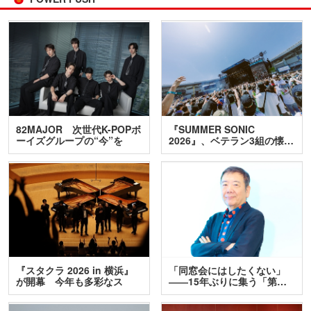
82MAJOR 次世代K-POPボ
『SUMMER SONIC
ーイズグループの“今”を
2026』、ベテラン3組の懐…
訊…
『スタクラ 2026 in 横浜』
「同窓会にはしたくない」
が開幕 今年も多彩なス
――15年ぶりに集う「第…
テ…