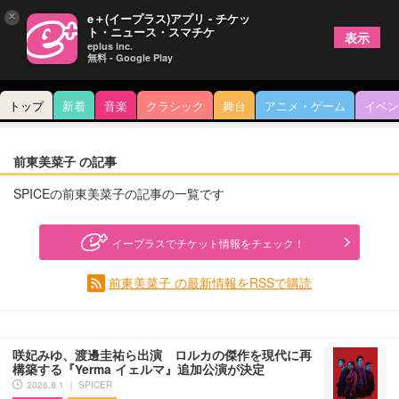
×
e＋(イープラス)アプリ - チケッ
ト・ニュース・スマチケ
表示
eplus inc.
無料 - Google Play
トップ
新着
音楽
クラシック
舞台
アニメ・ゲーム
イベン
前東美菜子 の記事
SPICEの前東美菜子の記事の一覧です
イープラスでチケット情報をチェック！
前東美菜子 の最新情報をRSSで購読
咲妃みゆ、渡邊圭祐ら出演 ロルカの傑作を現代に再
構築する『Yerma イェルマ』追加公演が決定
2026.8.1 ｜ SPICER