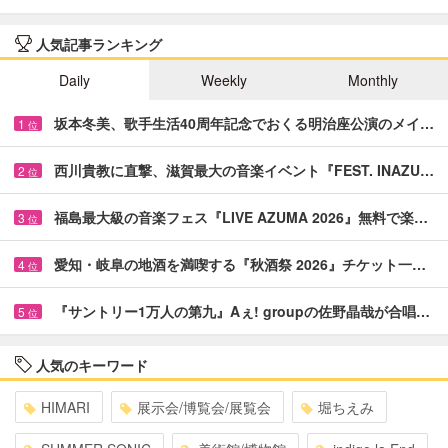
人気記事ランキング
Daily
Weekly
Monthly
坂本冬美、歌手生活40周年記念でおくる明治座公演のメイ…
1
位
西川貴教に直撃、滋賀最大の音楽イベント『FEST. INAZU…
2
位
福島最大級の音楽フェス『LIVE AZUMA 2026』無料で楽…
3
位
愛知・岐阜の地酒を満喫する『秋酒祭 2026』チケット一…
4
位
『サントリー1万人の第九』Aぇ! groupの佐野晶哉が合唱…
5
位
人気のキーワード
HIMARI
展示会/博覧会/展覧会
堀ちえみ