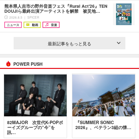
熊本県人吉市の野外音楽フェス『Rural Act'26』TEN
DOUJIら最終出演アーティストを解禁 被災地…
2026.8.5 ｜ SPICER
ニュース
動画
音楽
最新記事をもっと見る
POWER PUSH
82MAJOR 次世代K-POPボ
『SUMMER SONIC
ーイズグループの“今”を
2026』、ベテラン3組の懐…
訊…