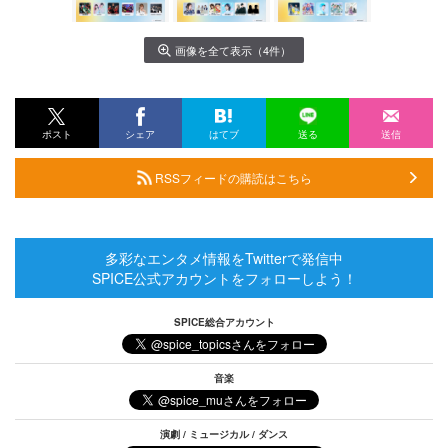
画像を全て表示（4件）
ポスト
シェア
はてブ
送る
送信
RSSフィードの購読はこちら
多彩なエンタメ情報をTwitterで発信中
SPICE公式アカウントをフォローしよう！
SPICE総合アカウント
音楽
演劇 / ミュージカル / ダンス