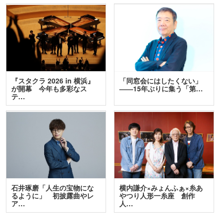
『スタクラ 2026 in 横浜』
「同窓会にはしたくない」
が開幕 今年も多彩なス
――15年ぶりに集う「第…
テ…
石井琢磨「人生の宝物にな
横内謙介×みょんふぁ×糸あ
るように」 初披露曲やレ
やつり人形一糸座 創作
ア…
人…