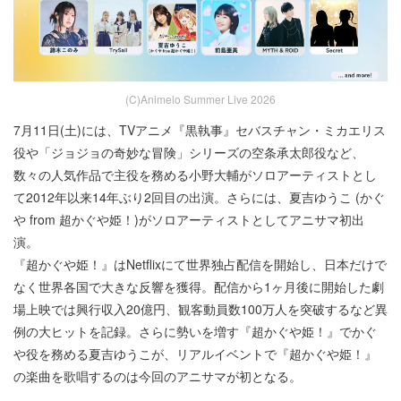
(C)Animelo Summer Live 2026
7月11日(土)には、TVアニメ『黒執事』セバスチャン・ミカエリス
役や「ジョジョの奇妙な冒険」シリーズの空条承太郎役など、
数々の人気作品で主役を務める小野大輔がソロアーティストとし
て2012年以来14年ぶり2回目の出演。さらには、夏吉ゆうこ (かぐ
や from 超かぐや姫！)がソロアーティストとしてアニサマ初出
演。
『超かぐや姫！』はNetflixにて世界独占配信を開始し、日本だけで
なく世界各国で大きな反響を獲得。配信から1ヶ月後に開始した劇
場上映では興行収入20億円、観客動員数100万人を突破するなど異
例の大ヒットを記録。さらに勢いを増す『超かぐや姫！』でかぐ
や役を務める夏吉ゆうこが、リアルイベントで『超かぐや姫！』
の楽曲を歌唱するのは今回のアニサマが初となる。