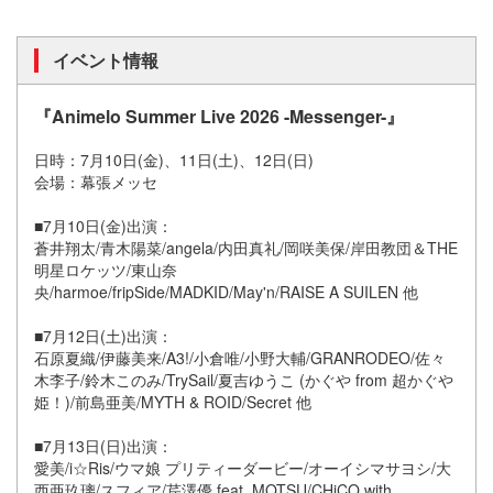
イベント情報
『Animelo Summer Live 2026 -Messenger-』
日時：7月10日(金)、11日(土)、12日(日)
会場：幕張メッセ
■7月10日(金)出演：
蒼井翔太/青木陽菜/angela/内田真礼/岡咲美保/岸田教団＆THE
明星ロケッツ/東山奈
央/harmoe/fripSide/MADKID/May'n/RAISE A SUILEN 他
■7月12日(土)出演：
石原夏織/伊藤美来/A3!/小倉唯/小野大輔/GRANRODEO/佐々
木李子/鈴木このみ/TrySail/夏吉ゆうこ (かぐや from 超かぐや
姫！)/前島亜美/MYTH & ROID/Secret 他
■7月13日(日)出演：
愛美/i☆Ris/ウマ娘 プリティーダービー/オーイシマサヨシ/大
西亜玖璃/スフィア/芹澤優 feat. MOTSU/CHiCO with