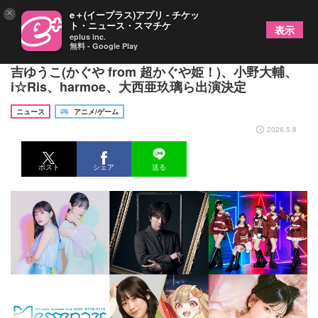
×
e＋(イープラス)アプリ - チケッ
ト・ニュース・スマチケ
表示
eplus inc.
無料 - Google Play
『アニサマ2026』第3弾出演アーティスト発表！夏
吉ゆうこ(かぐや from 超かぐや姫！)、小野大輔、
i☆Ris、harmoe、大西亜玖璃ら出演決定
ニュース
アニメ/ゲーム
2026.5.8
ポスト
シェア
送る