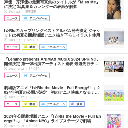
声優・芹澤優の最新写真集のタイトルが『Miss Me』
に決定 写真集＆カレンダーの表紙が解禁
2024.2.8 ｜ SPICER
ニュース
アニメ/ゲーム
i☆Risのカップリングベストアルバム発売決定 ジャケ
ットは初夏公開劇場版アニメ描き下ろしイラスト使用
2024.1.15 ｜ SPICER
ニュース
動画
アニメ/ゲーム
『Lemino presents ANIMAX MUSIX 2024 SPRING』
開催決定 第一弾出演アーティスト発表 最速先行チ…
2023.12.22 ｜ SPICER
ニュース
アニメ/ゲーム
劇場版アニメ『i☆Ris the Movie - Full Energy!! -』2
024年初夏の公開が決定 初のアニメ映像となるテ…
2023.11.27 ｜ SPICER
ニュース
動画
アニメ/ゲーム
映画
2024年公開劇場版アニメ『i☆Ris the Movie - Full En
ergy!! -』「Anime NYC」ライブステージで劇場…
2023.11.20 ｜ SPICER