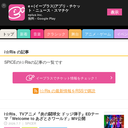
×
e＋(イープラス)アプリ - チケッ
ト・ニュース・スマチケ
表示
eplus inc.
無料 - Google Play
トップ
新着
音楽
クラシック
舞台
アニメ・ゲーム
イベン
i☆Ris の記事
SPICEのi☆Risの記事の一覧です
イープラスでチケット情報をチェック！
i☆Ris の最新情報をRSSで購読
i☆Ris、TVアニメ『炎の闘球女 ドッジ弾子』EDテー
マ「Welcome to あざとさワールド」MV公開
2026.7.7 ｜ SPICER