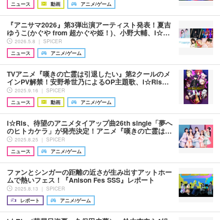
ニュース
動画
アニメ/ゲーム
『アニサマ2026』第3弾出演アーティスト発表！夏吉
ゆうこ(かぐや from 超かぐや姫！)、小野大輔、i☆…
2026.5.8 ｜ SPICER
ニュース
アニメ/ゲーム
TVアニメ『嘆きの亡霊は引退したい』第2クールのメ
インPV解禁！安野希世乃によるOP主題歌、i☆Ris…
2025.9.16 ｜ SPICER
ニュース
動画
アニメ/ゲーム
i☆Ris、待望のアニメタイアップ曲26th single「夢へ
のヒトカケラ」が発売決定！アニメ『嘆きの亡霊は…
2025.8.25 ｜ SPICER
ニュース
アニメ/ゲーム
ファンとシンガーの距離の近さが生み出すアットホー
ムで熱いフェス！『Anison Fes SSS』レポート
2025.8.13 ｜ SPICER
レポート
アニメ/ゲーム