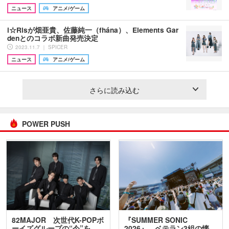
ニュース
アニメ/ゲーム
i☆Risが畑亜貴、佐藤純一（fhána）、Elements Gar
denとのコラボ新曲発売決定
2023.11.7 ｜ SPICER
ニュース
アニメ/ゲーム
さらに読み込む
POWER PUSH
82MAJOR 次世代K-POPボ
『SUMMER SONIC
ーイズグループの“今”を
2026』、ベテラン3組の懐…