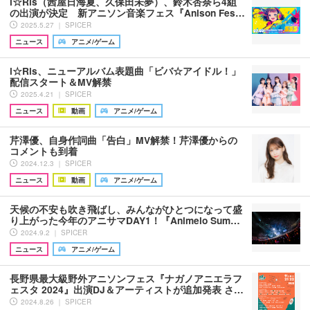
i☆Ris（茜屋日海夏、久保田未夢）、鈴木杏奈ら4組
の出演が決定 新アニソン音楽フェス『Anison Fes…
2025.5.27 ｜ SPICER
ニュース
アニメ/ゲーム
i☆Ris、ニューアルバム表題曲「ビバ☆アイドル！」
配信スタート＆MV解禁
2025.4.21 ｜ SPICER
ニュース
動画
アニメ/ゲーム
芹澤優、自身作詞曲「告白」MV解禁！芹澤優からの
コメントも到着
2024.12.3 ｜ SPICER
ニュース
動画
アニメ/ゲーム
天候の不安も吹き飛ばし、みんながひとつになって盛
り上がった今年のアニサマDAY1！『Animelo Sum…
2024.9.2 ｜ SPICER
ニュース
アニメ/ゲーム
長野県最大級野外アニソンフェス『ナガノアニエラフ
ェスタ 2024』出演DJ＆アーティストが追加発表 さ…
2024.8.26 ｜ SPICER