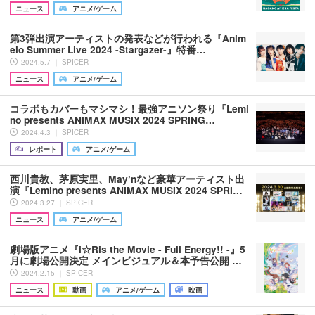
ニュース
アニメ/ゲーム
第3弾出演アーティストの発表などが行われる『Anim
elo Summer Live 2024 -Stargazer-』特番…
2024.5.7 ｜ SPICER
ニュース
アニメ/ゲーム
コラボもカバーもマシマシ！最強アニソン祭り『Lemi
no presents ANIMAX MUSIX 2024 SPRING…
2024.4.3 ｜ SPICER
レポート
アニメ/ゲーム
西川貴教、茅原実里、May’nなど豪華アーティスト出
演『Lemino presents ANIMAX MUSIX 2024 SPRI…
2024.3.27 ｜ SPICER
ニュース
アニメ/ゲーム
劇場版アニメ『i☆Ris the Movie - Full Energy!! -』5
月に劇場公開決定 メインビジュアル＆本予告公開 …
2024.2.15 ｜ SPICER
ニュース
動画
アニメ/ゲーム
映画