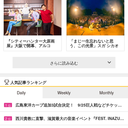
『シティーハンター大原画
「まじ一生忘れないと思
展』大阪で開幕、アルコ
う、この光景」スガ シカオ
＆…
と…
さらに読み込む
人気記事ランキング
Daily
Weekly
Monthly
広島東洋カープ追加3試合決定！ 9/25巨人戦などチケッ…
1
位
西川貴教に直撃、滋賀最大の音楽イベント『FEST. INAZU…
2
位