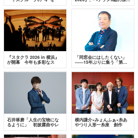
訊…
『スタクラ 2026 in 横浜』
「同窓会にはしたくない」
が開幕 今年も多彩なス
――15年ぶりに集う「第…
テ…
石井琢磨「人生の宝物にな
横内謙介×みょんふぁ×糸あ
るように」 初披露曲やレ
やつり人形一糸座 創作
ア…
人…