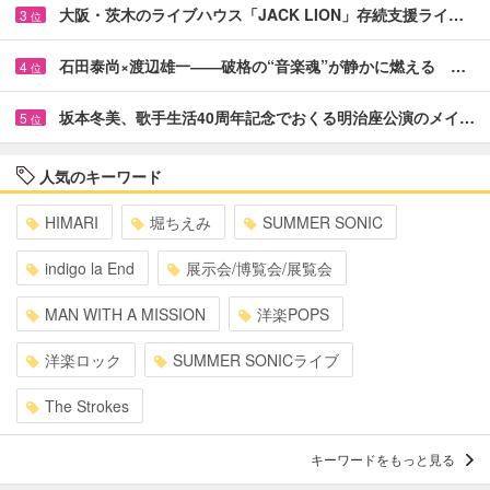
大阪・茨木のライブハウス「JACK LION」存続支援ライ…
3
位
石田泰尚×渡辺雄一――破格の“音楽魂”が静かに燃える …
4
位
坂本冬美、歌手生活40周年記念でおくる明治座公演のメイ…
5
位
人気のキーワード
HIMARI
堀ちえみ
SUMMER SONIC
indigo la End
展示会/博覧会/展覧会
MAN WITH A MISSION
洋楽POPS
洋楽ロック
SUMMER SONICライブ
The Strokes
キーワードをもっと見る