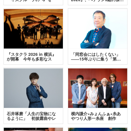
訊…
『スタクラ 2026 in 横浜』
「同窓会にはしたくない」
が開幕 今年も多彩なス
――15年ぶりに集う「第…
テ…
石井琢磨「人生の宝物にな
横内謙介×みょんふぁ×糸あ
るように」 初披露曲やレ
やつり人形一糸座 創作
ア…
人…