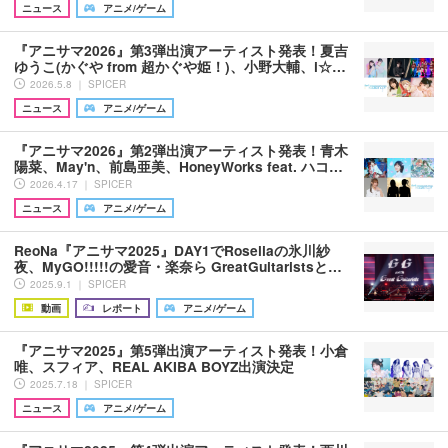
ニュース
アニメ/ゲーム
『アニサマ2026』第3弾出演アーティスト発表！夏吉
ゆうこ(かぐや from 超かぐや姫！)、小野大輔、i☆…
2026.5.8 ｜ SPICER
ニュース
アニメ/ゲーム
『アニサマ2026』第2弾出演アーティスト発表！青木
陽菜、May'n、前島亜美、HoneyWorks feat. ハコ…
2026.4.17 ｜ SPICER
ニュース
アニメ/ゲーム
ReoNa『アニサマ2025』DAY1でRoseliaの氷川紗
夜、MyGO!!!!!の愛音・楽奈ら GreatGuitaristsと…
2025.9.1 ｜ SPICER
動画
レポート
アニメ/ゲーム
『アニサマ2025』第5弾出演アーティスト発表！小倉
唯、スフィア、REAL AKIBA BOYZ出演決定
2025.7.18 ｜ SPICER
ニュース
アニメ/ゲーム