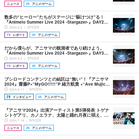
ニュース
アニメ/ゲーム
数多の“ヒーロー”たちがステージに“駆けつけ”る！
『Animelo Summer Live 2024 -Stargazer-』DAY2…
2024.9.2 ｜ SPICER
レポート
アニメ/ゲーム
だから僕らが、アニサマの観測者であり続けよう。
『Animelo Summer Live 2024 -Stargazer-』DAY3…
2024.9.2 ｜ SPICER
レポート
アニメ/ゲーム
ブシロードコンテンツとの結託は“無い”！『アニサマ
2024』齋藤P×“MyGO!!!!!”P 緒方航貴 ×“Ave Mujic…
2024.8.11 ｜ SPICER+
インタビュー
アニメ/ゲーム
『アニサマ2024』出演アーティスト第5弾発表 トゲナ
シトゲアリ、カノエラナ、太陽と踊れ月夜に唄え、…
2024.7.19 ｜ SPICER
ニュース
アニメ/ゲーム