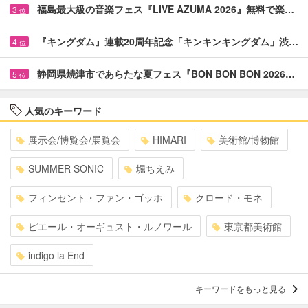
福島最大級の音楽フェス『LIVE AZUMA 2026』無料で楽…
3
位
『キングダム』連載20周年記念「キンキンキングダム」渋…
4
位
静岡県焼津市であらたな夏フェス『BON BON BON 2026…
5
位
人気のキーワード
展示会/博覧会/展覧会
HIMARI
美術館/博物館
SUMMER SONIC
堀ちえみ
フィンセント・ファン・ゴッホ
クロード・モネ
ピエール・オーギュスト・ルノワール
東京都美術館
indigo la End
キーワードをもっと見る