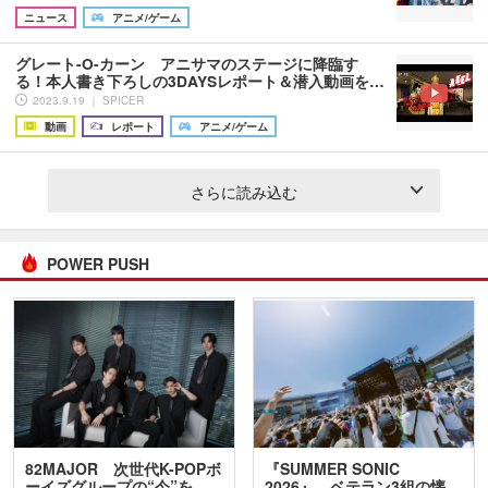
ニュース
アニメ/ゲーム
グレート-O-カーン アニサマのステージに降臨す
る！本人書き下ろしの3DAYSレポート＆潜入動画を…
2023.9.19 ｜ SPICER
動画
レポート
アニメ/ゲーム
さらに読み込む
POWER PUSH
82MAJOR 次世代K-POPボ
『SUMMER SONIC
ーイズグループの“今”を
2026』、ベテラン3組の懐…