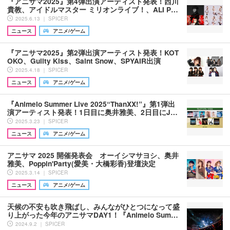
『アニサマ2025』第4弾出演アーティスト発表！西川
貴教、アイドルマスター ミリオンライブ！、ALI P…
2025.6.13 ｜ SPICER
ニュース
アニメ/ゲーム
『アニサマ2025』第2弾出演アーティスト発表！KOT
OKO、Guilty Kiss、Saint Snow、SPYAIR出演
2025.4.18 ｜ SPICER
ニュース
アニメ/ゲーム
『Animelo Summer Live 2025“ThanXX!”』第1弾出
演アーティスト発表！1日目に奥井雅美、2日目にJ…
2025.3.23 ｜ SPICER
ニュース
アニメ/ゲーム
アニサマ 2025 開催発表会 オーイシマサヨシ、奥井
雅美、Poppin'Party(愛美・大橋彩香)登壇決定
2025.3.14 ｜ SPICER
ニュース
アニメ/ゲーム
天候の不安も吹き飛ばし、みんながひとつになって盛
り上がった今年のアニサマDAY1！『Animelo Sum…
2024.9.2 ｜ SPICER