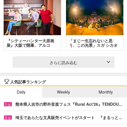
『シティーハンター大原画
「まじ一生忘れないと思
展』大阪で開幕、アルコ
う、この光景」スガ シカオ
＆…
と…
さらに読み込む
人気記事ランキング
Daily
Weekly
Monthly
熊本県人吉市の野外音楽フェス『Rural Act'26』TENDOU…
1
位
埼玉であらたな文具販売イベントがスタート 『まるっと…
2
位