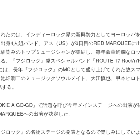
されたのは、インディーロック界の新興勢力としてヨーロッパ
出身4人組バンド、アス（US）が3日目のRED MARQUEE
に馴染みのトップミュージシャンが集結し、毎年豪華絢爛なロ
、『フジロック』発スペシャルバンド「ROUTE 17 Rock'n'Ro
A」には、長年『フジロック』のMCとして盛り上げてくれた故ス
、池畑潤二のミュージックソウルメイト、大江慎也、甲本ヒロ
結する。
OKIE A GO-GO」で話題を呼び今年メインステージへの出演
MARQUEEへの出演が決定した。
フジロック』の名物ステージの発表となるので楽しみにしてい