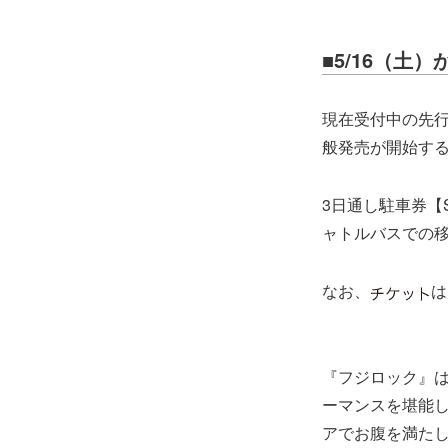
■5/16（土）
現在受付中の先行販
般発売が開始す
3日通し駐車券【
ャトルバスでの
なお、
は
『フジロック』は
ーマンスを堪能した
アでお腹を満た