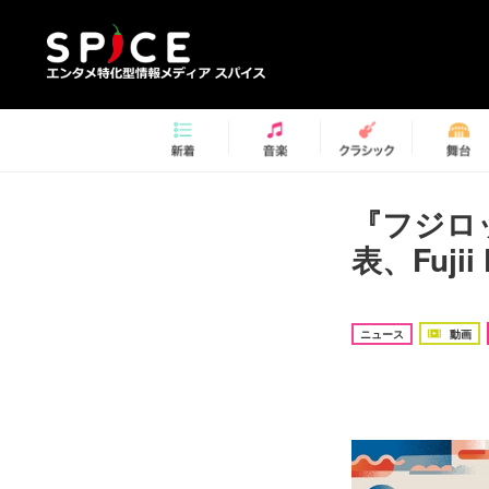
『フジロ
表、Fuj
ニュース
動画