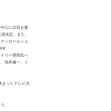
を中心に注目を集
に出演決定。また、
ックンロールショ
ll
マイリー原島氏へ
ト、浅井健一、ト
が決まったテレビ大
よう。