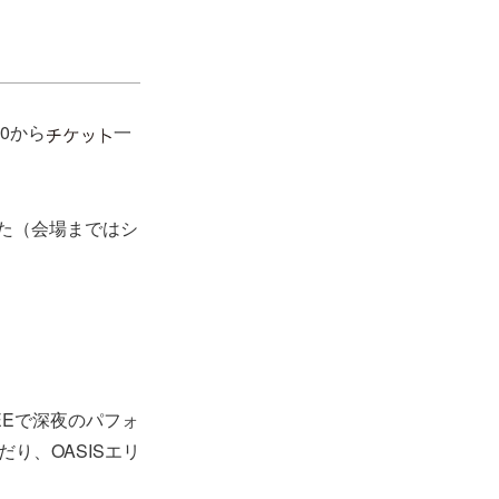
0から
一
た（会場まではシ
EEで深夜のパフォ
だり、OASISエリ