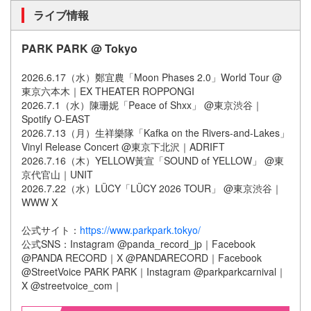
ライブ情報
PARK PARK @ Tokyo
2026.6.17（⽔）鄭宜農「Moon Phases 2.0」World Tour @
東京六本⽊｜EX THEATER ROPPONGI
2026.7.1（⽔）陳珊妮「Peace of Shxx」 @東京渋⾕｜
Spotify O-EAST
2026.7.13（⽉）⽣祥樂隊「Kafka on the Rivers-and-Lakes」
Vinyl Release Concert @東京下北沢｜ADRIFT
2026.7.16（⽊）YELLOW⿈宣「SOUND of YELLOW」 @東
京代官⼭｜UNIT
2026.7.22（⽔）LÜCY「LÜCY 2026 TOUR」 @東京渋⾕｜
WWW X
公式サイト：
https://www.parkpark.tokyo/
公式SNS：Instagram @panda_record_jp｜Facebook
@PANDA RECORD｜X @PANDARECORD｜Facebook
@StreetVoice PARK PARK｜Instagram @parkparkcarnival｜
X @streetvoice_com｜