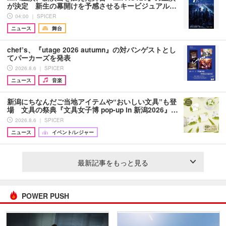
が決定 新生の幕開けを予感させるキービジュアル…
04:00 ｜ SPICER
ニュース
舞台
chef’s、『utage 2026 autumn』の対バンゲストとし
てパーカーズを発表
2026.8.6 ｜ SPICER
ニュース
音楽
新潟にちなんだご当地アイテムや“おいしい文具”も登
場 文具の祭典『文具女子博 pop-up in 新潟2026』…
2026.8.6 ｜ SPICER
ニュース
イベント/レジャー
最新記事をもっと見る
POWER PUSH