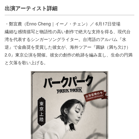
出演アーティスト詳細
・鄭宜農（Enno Cheng｜イーノ・チェン）／ 6⽉17⽇登場
繊細な感情描写と物語性の⾼い創作で絶⼤な⽀持を得る、現代台
湾を代表するシンガーソングライター。台湾語のアルバム『⽔
逆』で⾦曲奨を受賞した彼⼥が、海外ツアー『圓缺（満ち⽋け）
2.0』東京公演を開催。彼⼥の創作の軌跡を編み直し、⽣命の円満
と⽋落を歌い上げる。