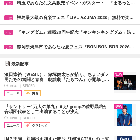
埼玉であらたな文具販売イベントがスタート 『まるっと…
2
位
福島最大級の音楽フェス『LIVE AZUMA 2026』無料で楽…
3
位
『キングダム』連載20周年記念「キンキンキングダム」渋…
4
位
静岡県焼津市であらたな夏フェス『BON BON BON 2026…
5
位
最新記事
濱田崇裕（WEST.）、猪塚健太らが描く、ちょいダメ
NEW
男たちの奮闘と青春 朗読劇『たもつん』が開幕し…
10:37 ｜ SPICER
ニュース
舞台
『サントリー1万人の第九』Aぇ! groupの佐野晶哉が
NEW
合唱団代表として出演することが決定
10:00 ｜ SPICER
ニュース
クラシック
IMP.主演、新演出を加えた舞台『IMPACT26』の上演