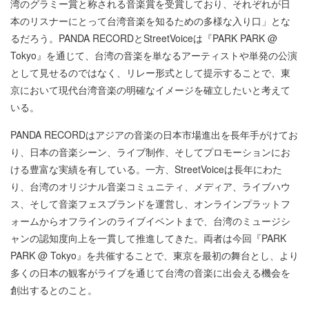
湾のグラミー賞と称される⾳楽賞を受賞しており、それぞれが⽇
本のリスナーにとって台湾⾳楽を知るための多様な⼊り⼝」とな
るだろう。PANDA RECORDとStreetVoiceは『PARK PARK @
Tokyo』を通じて、台湾の⾳楽を単なるアーティストや単発の公演
として⾒せるのではなく、リレー形式として提⽰することで、東
京において現代台湾⾳楽の明確なイメージを確⽴したいと考えて
いる。
PANDA RECORDはアジアの⾳楽の⽇本市場進出を⻑年⼿がけてお
り、⽇本の⾳楽シーン、ライブ制作、そしてプロモーションにお
ける豊富な実績を有している。⼀⽅、StreetVoiceは⻑年にわた
り、台湾のオリジナル⾳楽コミュニティ、メディア、ライブハウ
ス、そして⾳楽フェスブランドを運営し、オンラインプラットフ
ォームからオフラインのライブイベントまで、台湾のミュージシ
ャンの認知度向上を⼀貫して推進してきた。両者は今回『PARK
PARK @ Tokyo』を共催することで、東京を最初の舞台とし、より
多くの⽇本の観客がライブを通じて台湾の⾳楽に出会える機会を
創出するとのこと。