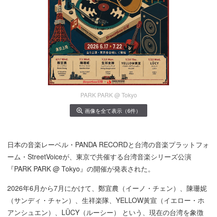
PARK PARK @ Tokyo
画像を全て表示（6件）
⽇本の⾳楽レーベル・PANDA RECORDと台湾の⾳楽プラットフォ
ーム・StreetVoiceが、東京で共催する台湾⾳楽シリーズ公演
『PARK PARK @ Tokyo』の開催が発表された。
2026年6⽉から7⽉にかけて、鄭宜農（イーノ・チェン）、陳珊妮
（サンディ・チャン）、⽣祥楽隊、YELLOW⿈宣（イエロー・ホ
アンシュエン）、LÜCY（ルーシー） という、現在の台湾を象徴