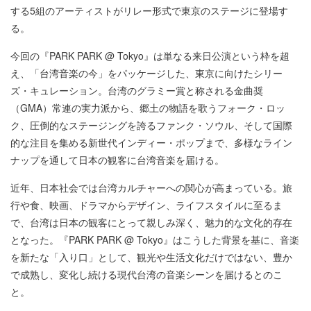
する5組のアーティストがリレー形式で東京のステージに登場す
る。
今回の『PARK PARK @ Tokyo』は単なる来⽇公演という枠を超
え、「台湾⾳楽の今」をパッケージした、東京に向けたシリー
ズ・キュレーション。台湾のグラミー賞と称される⾦曲奨
（GMA）常連の実⼒派から、郷⼟の物語を歌うフォーク・ロッ
ク、圧倒的なステージングを誇るファンク・ソウル、そして国際
的な注⽬を集める新世代インディー・ポップまで、多様なライン
ナップを通して⽇本の観客に台湾⾳楽を届ける。
近年、⽇本社会では台湾カルチャーへの関⼼が⾼まっている。旅
⾏や⾷、映画、ドラマからデザイン、ライフスタイルに⾄るま
で、台湾は⽇本の観客にとって親しみ深く、魅⼒的な⽂化的存在
となった。『PARK PARK @ Tokyo』はこうした背景を基に、⾳楽
を新たな「⼊り⼝」として、観光や⽣活⽂化だけではない、豊か
で成熟し、変化し続ける現代台湾の⾳楽シーンを届けるとのこ
と。