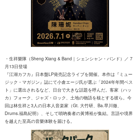
・⽣祥樂隊（Sheng Xiang & Band｜シェンシャン・バンド）／ 7
⽉13⽇登場
『江湖カフカ』⽇本盤LP発売記念ライブを開催。本作は『ミュー
ジック・マガジン』誌にて⼩倉エージ⽒が選ぶ「2024年年間ベス
ト」に選出されるなど、⽇台で⼤きな話題を呼んだ。客家（ハッ
カ）フォーク、ジャズ・ロック、⼟地の物語を核とする彼ら。今
回は林⽣祥と3⼈の⽇本⼈⾳楽家（Gt. ⼤⽵研、Ba.早川徹、
Drums.福島紀明）、そして嗩吶奏者の⿈博裕が集結。⾔語や境界
を越えた⾄⾼の⾳樂体験を届ける。