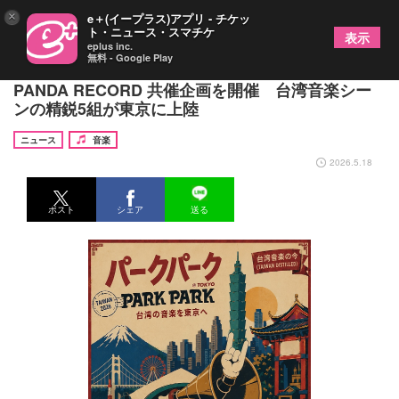
×
e＋(イープラス)アプリ - チケッ
ト・ニュース・スマチケ
表示
eplus inc.
無料 - Google Play
東京から知る、台湾⾳楽の現在ーーStreetVoice ×
PANDA RECORD 共催企画を開催 台湾⾳楽シー
ンの精鋭5組が東京に上陸
ニュース
音楽
2026.5.18
ポスト
シェア
送る