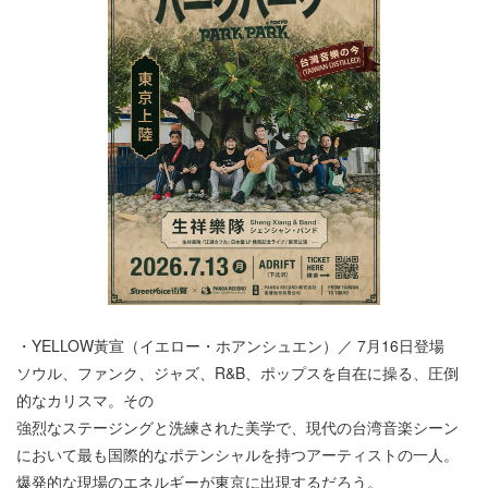
・YELLOW⿈宣（イエロー・ホアンシュエン）／ 7⽉16⽇登場
ソウル、ファンク、ジャズ、R&B、ポップスを⾃在に操る、圧倒
的なカリスマ。その
強烈なステージングと洗練された美学で、現代の台湾⾳楽シーン
において最も国際的なポテンシャルを持つアーティストの⼀⼈。
爆発的な現場のエネルギーが東京に出現するだろう。