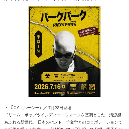
・LÜCY（ルーシー）／ 7⽉22⽇登場
ドリーム・ポップやインディー・フォークを基調とした、清涼感
あふれる新世代。 ⽇本のバンド・⽺⽂学とのコラボレーションで
も話題を呼んだ彼⼥が、『LÜCY 2026 TOUR』で登場。電⼦⾳と