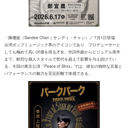
・陳珊妮（Sandee Chan｜サンディ・チャン）／ 7⽉1⽇登場
台湾ポップミュージック界のアイコンであり、プロデューサーと
しても極めて⾼い評価を得る才⼥。作詞作曲からビジュアル美学
まで、鮮烈な個⼈スタイルで世代を超えて影響を与え続けてい
る。今回の東京公演『Peace of Shxx』では、彼⼥の独特な⾔葉と
パフォーマンスの魅⼒を⾄近距離で体感できる。