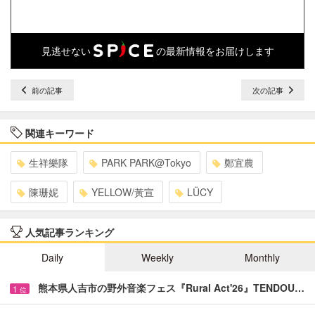
見逃せない
の最新情報をお届けします
前の記事
次の記事
関連キーワード
生祥樂隊
PARK PARK@Tokyo
鄭宜農
陳珊妮
YELLOW/黃宣
LÜCY
人気記事ランキング
Daily
Weekly
Monthly
熊本県人吉市の野外音楽フェス『Rural Act'26』TENDOU…
1
位