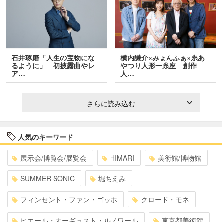
石井琢磨「人生の宝物にな
横内謙介×みょんふぁ×糸あ
るように」 初披露曲やレ
やつり人形一糸座 創作
ア…
人…
さらに読み込む
人気のキーワード
展示会/博覧会/展覧会
HIMARI
美術館/博物館
SUMMER SONIC
堀ちえみ
フィンセント・ファン・ゴッホ
クロード・モネ
ピエール・オーギュスト・ルノワール
東京都美術館