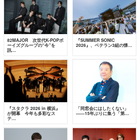
82MAJOR 次世代K-POPボ
『SUMMER SONIC
ーイズグループの“今”を
2026』、ベテラン3組の懐…
訊…
『スタクラ 2026 in 横浜』
「同窓会にはしたくない」
が開幕 今年も多彩なス
――15年ぶりに集う「第…
テ…